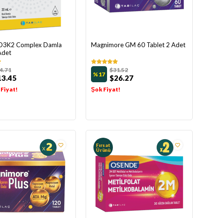
D3K2 Complex Damla
Magnimore GM 60 Tablet 2 Adet
Adet
4.71
$31.52
%17
13.45
$26.27
 Fiyat!
Şok Fiyat!
Fırsat
Ürünü