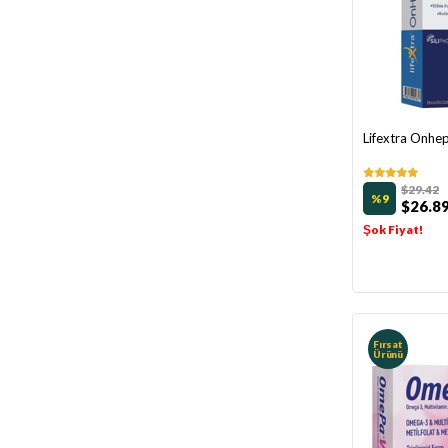
Lifextra Onhe
$29.42
%9
$26.8
Şok Fiyat!
Fırsat
Ürünü