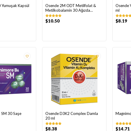
 Yumuşak Kapsül
Osende 2M ODT Metilfolat &
Osende 
Metilkobalamin 30 Ağızda
ml
Dağılan Tablet
$10.50
$8.19
 SM 30 Saşe
Osende D3K2 Complex Damla
Magnimo
20 ml
$8.38
$14.71