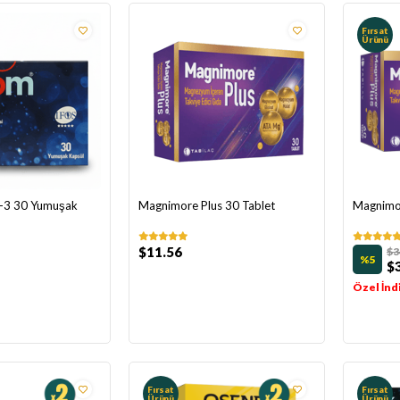
Fırsat
Ürünü
-3 30 Yumuşak
Magnimore Plus 30 Tablet
Magnimor
$11.56
$3
%5
$
Özel İnd
Fırsat
Fırsat
Ürünü
Ürünü