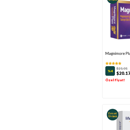
Magnimore Plu
$21.01
%4
$20.1
Özel Fiyat!
Fırsat
Ürünü