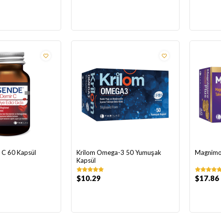
 C 60 Kapsül
Krilom Omega-3 50 Yumuşak
Magnimor
Kapsül
$10.29
$17.86