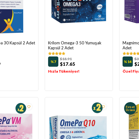
pa 30 Kapsül 2 Adet
Krilom Omega-3 50 Yumuşak
Magnimo
Kapsül 2 Adet
Adet
$18.91
$3
%7
%14
9
$17.65
$
Hızla Tükeniyor!
Özel Fiya
Fırsat
Ürünü