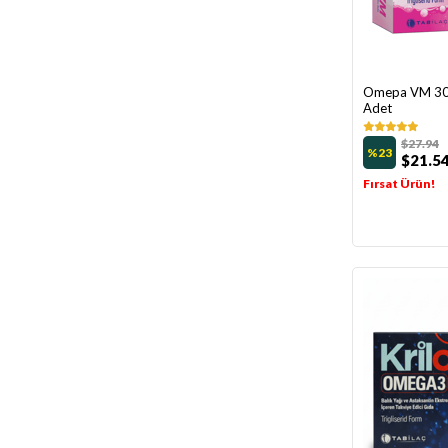
Omepa VM 30 
Adet
$27.94
%23
$21.5
Fırsat Ürün!