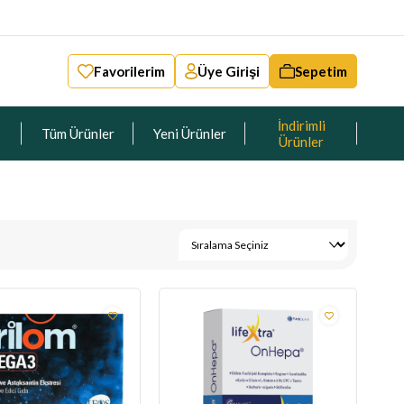
Favorilerim
Üye Girişi
Sepetim
İndirimli
Tüm Ürünler
Yeni Ürünler
Ürünler