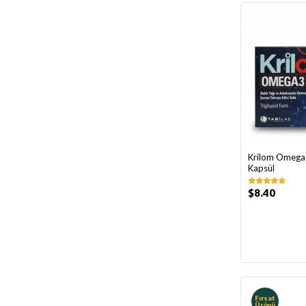
Krilom Omega
Kapsül
$8.40
Fırsat
Ürünü