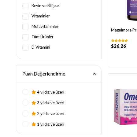
Beyin ve Bilişsel
Vitaminler
Multivitaminler
Magnimore Pr
Tüm Ürünler
$26.26
D Vitamini
İndirimli Ürünler
Yeni Ürünler
Puan Değerlendirme
B Vitamini
C Vitamini
4 yıldız ve üzeri
K Vitamini
3 yıldız ve üzeri
Omega 3 & Balık Yağları
2 yıldız ve üzeri
1 yıldız ve üzeri