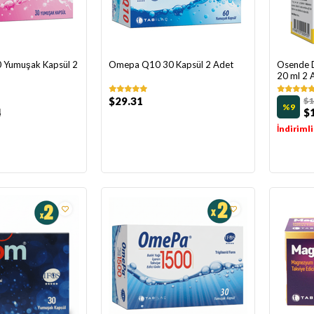
Yumuşak Kapsül 2
Omepa Q10 30 Kapsül 2 Adet
Osende 
20 ml 2 
$29.31
$1
%9
4
$
İndirimli