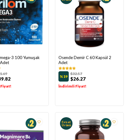
Omega-3 100 Yumuşak
Osende Demir C 60 Kapsül 2
 Adet
Adet
1.69
$32.57
%19
39.82
$26.27
 Fiyat!
İndirimli Fiyat!
Fırsat
Ürünü