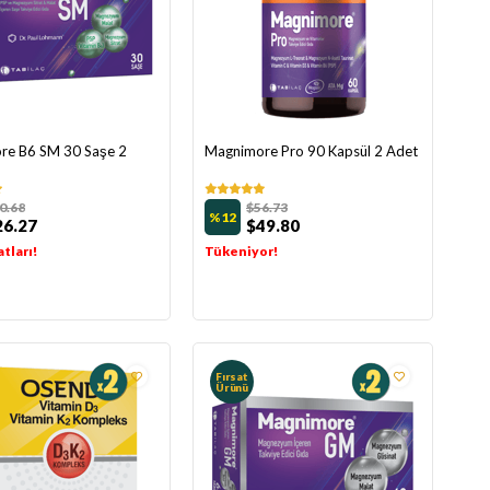
re B6 SM 30 Saşe 2
Magnimore Pro 90 Kapsül 2 Adet
0.68
$56.73
%12
26.27
$49.80
tları!
Tükeniyor!
Fırsat
Ürünü