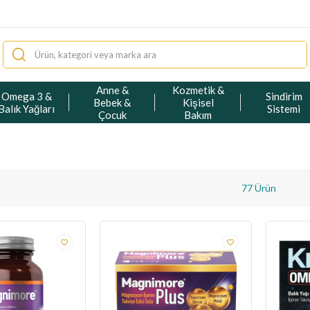
Anne &
Kozmetik &
Omega 3 &
Sindirim
Bebek &
Kişisel
Balık Yağları
Sistemi
Çocuk
Bakım
77 Ürün