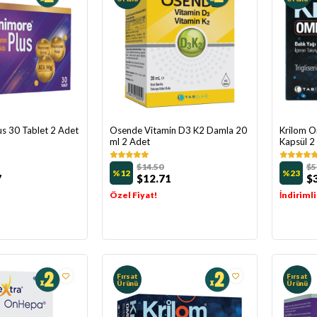
s 30 Tablet 2 Adet
Osende Vitamin D3 K2 Damla 20
Krilom 
ml 2 Adet
Kapsül 2
$14.50
$5
%12
%23
7
$12.71
$
Özel Fiyat!
İndirimli
Fırsat
Fırsat
Ürünü
Ürünü