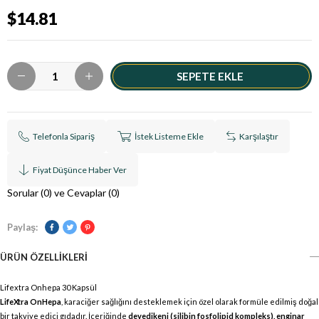
$14.81
Telefonla Sipariş
İstek Listeme Ekle
Karşılaştır
Fiyat Düşünce Haber Ver
Sorular (0) ve Cevaplar (0)
Paylaş:
ÜRÜN ÖZELLIKLERI
Lifextra Onhepa 30 Kapsül
LifeXtra OnHepa
, karaciğer sağlığını desteklemek için özel olarak formüle edilmiş doğal
bir takviye edici gıdadır. İçeriğinde
devedikeni (silibin fosfolipid kompleks), enginar