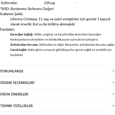
Sülforafan
100 µg
-
*BRD: Beslenme Referans Değeri
Kullanım Şekli;
Lifextra OnHepa, 11 yaş ve üzeri yetişkinler için günde 1 kapsül
olarak önerilir. Bol su ile birlikte alınmalıdır
Faydaları;
Karaciğer Sağlığı
: Silibin, enginar ve karahindiba ekstreleri karaciğer
fonksiyonlarını destekler ve detoksifikasyon süreçlerini iyileştirir.
Antioksidan Koruma
: Sülforafan ve diğer bileşenler, antioksidan koruma sağlar.
Genel Sağlık
: Kolin, glisin ve taurin gibi bileşenler genel sağlık ve zindelik için
faydalıdır.
YORUMLAR
(0)
ÖDEME SEÇENEKLERI
ÜRÜN ÖNERILERI
TEKNIK ÖZELLIKLER