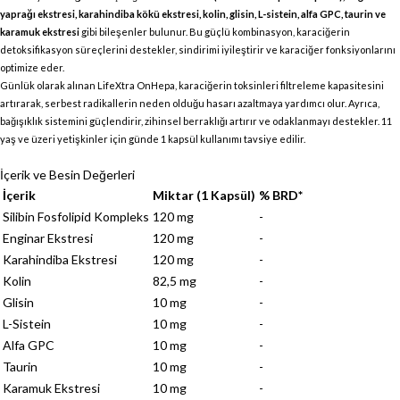
yaprağı ekstresi, karahindiba kökü ekstresi, kolin, glisin, L-sistein, alfa GPC, taurin ve
karamuk ekstresi
gibi bileşenler bulunur. Bu güçlü kombinasyon, karaciğerin
detoksifikasyon süreçlerini destekler, sindirimi iyileştirir ve karaciğer fonksiyonlarını
optimize eder.
Günlük olarak alınan LifeXtra OnHepa, karaciğerin toksinleri filtreleme kapasitesini
artırarak, serbest radikallerin neden olduğu hasarı azaltmaya yardımcı olur. Ayrıca,
bağışıklık sistemini güçlendirir, zihinsel berraklığı artırır ve odaklanmayı destekler. 11
yaş ve üzeri yetişkinler için günde 1 kapsül kullanımı tavsiye edilir.
İçerik ve Besin Değerleri
İçerik
Miktar (1 Kapsül)
% BRD*
Silibin Fosfolipid Kompleks
120 mg
-
Enginar Ekstresi
120 mg
-
Karahindiba Ekstresi
120 mg
-
Kolin
82,5 mg
-
Glisin
10 mg
-
L-Sistein
10 mg
-
Alfa GPC
10 mg
-
Taurin
10 mg
-
Karamuk Ekstresi
10 mg
-