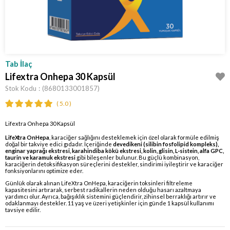
Tab İlaç
Lifextra Onhepa 30 Kapsül
Stok Kodu
(8680133001857)
5.0
Lifextra Onhepa 30 Kapsül
LifeXtra OnHepa
, karaciğer sağlığını desteklemek için özel olarak formüle edilmiş
doğal bir takviye edici gıdadır. İçeriğinde
devedikeni (silibin fosfolipid kompleks),
enginar yaprağı ekstresi, karahindiba kökü ekstresi, kolin, glisin, L-sistein, alfa GPC,
taurin ve karamuk ekstresi
gibi bileşenler bulunur. Bu güçlü kombinasyon,
karaciğerin detoksifikasyon süreçlerini destekler, sindirimi iyileştirir ve karaciğer
fonksiyonlarını optimize eder.
Günlük olarak alınan LifeXtra OnHepa, karaciğerin toksinleri filtreleme
kapasitesini artırarak, serbest radikallerin neden olduğu hasarı azaltmaya
yardımcı olur. Ayrıca, bağışıklık sistemini güçlendirir, zihinsel berraklığı artırır ve
odaklanmayı destekler. 11 yaş ve üzeri yetişkinler için günde 1 kapsül kullanımı
tavsiye edilir.