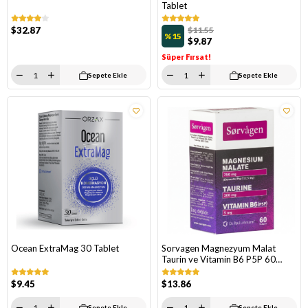
Tablet
$32.87
$11.55
%15
$9.87
Süper Fırsat!
Sepete Ekle
Sepete Ekle
Ocean ExtraMag 30 Tablet
Sorvagen Magnezyum Malat
Taurin ve Vitamin B6 P5P 60
Tablet
$9.45
$13.86
Sepete Ekle
Sepete Ekle