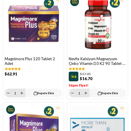
Fırsat
Ürünü
Magnimore Plus 120 Tablet 2
Nevfix Kalsiyum Magnezyum
Adet
Çinko Vitamin D3 K2 90 Tablet 2
Adet
$62.91
$17.85
%6
$16.70
Süper Fiyat!
Sepete Ekle
Sepete Ekle
Fırsat
Ürünü