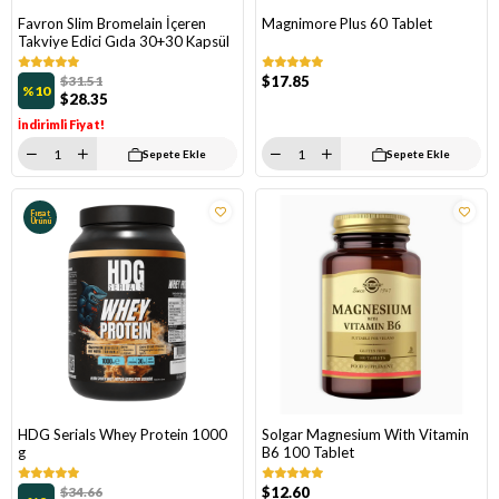
Favron Slim Bromelain İçeren
Magnimore Plus 60 Tablet
Takviye Edici Gıda 30+30 Kapsül
$31.51
$17.85
%10
$28.35
İndirimli Fiyat!
Sepete Ekle
Sepete Ekle
Fırsat
Ürünü
HDG Serials Whey Protein 1000
Solgar Magnesium With Vitamin
g
B6 100 Tablet
$34.66
$12.60