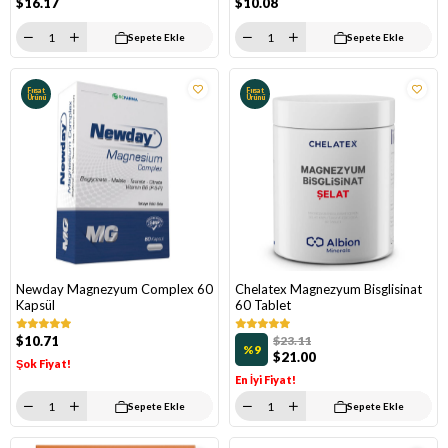
$16.17
$10.08
Sepete Ekle
Sepete Ekle
Fırsat
Fırsat
Ürünü
Ürünü
Newday Magnezyum Complex 60
Chelatex Magnezyum Bisglisinat
Kapsül
60 Tablet
$10.71
$23.11
%9
$21.00
Şok Fiyat!
En İyi Fiyat!
Sepete Ekle
Sepete Ekle