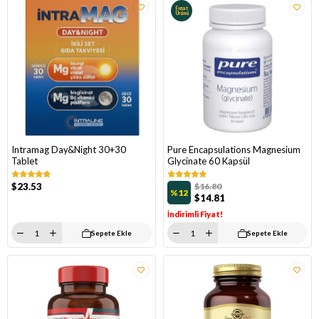
Fırsat
Ürünü
Intramag Day&Night 30+30
Pure Encapsulations Magnesium
Tablet
Glycinate 60 Kapsül
$23.53
$16.80
%12
$14.81
İndirimli Fiyat!
Sepete Ekle
Sepete Ekle