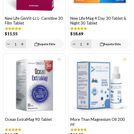
New Life GinVit-Lc L- Carnitine 30
New Life Mag 4 Day 30 Tablet &
Film Tablet
Night 30 Tablet
$11.55
$18.69
Sepete Ekle
Sepete Ekle
Ocean ExtraMag 90 Tablet
More Than Magnesium Oil 200
ml