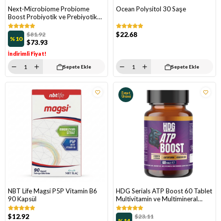
Next-Microbiome Probiome
Ocean Polysitol 30 Saşe
Boost Probiyotik ve Prebiyotik
60 Kapsül
$81.92
$22.68
%10
$73.93
İndirimli Fiyat!
Sepete Ekle
Sepete Ekle
Fırsat
Ürünü
NBT Life Magsi P5P Vitamin B6
HDG Serials ATP Boost 60 Tablet
90 Kapsül
Multivitamin ve Multimineral
Takviye Edici Gıda
$12.92
$23.11
%14