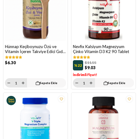
Hünnap Keçiboynuzu Özü ve
Nevfix Kalsiyum Magnezyum
Vitamin İçeren Takviye Edici Gıda
Çinko Vitamin D3 K2 90 Tablet
640 gr
$6.30
$11.55
%22
$9.03
İndirimli Fiyat!
Sepete Ekle
Sepete Ekle
Fırsat
Ürünü