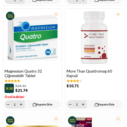
Fırsat
Ürünü
Magnesium Quatro 32
More Than Quattromag 60
Çiğnenebilir Tablet
Kapsül
$24.16
$10.71
%10
$21.74
Özel İndirim!
Sepete Ekle
Sepete Ekle
Fırsat
Fırsat
Ürünü
Ürünü