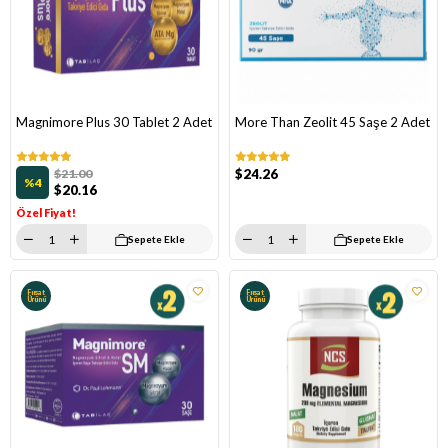
Magnimore Plus 30 Tablet 2 Adet
More Than Zeolit 45 Saşe 2 Adet
$21.00
$24.26
%4
$20.16
Özel Fiyat!
Sepete Ekle
Sepete Ekle
Fırsat
Fırsat
Ürünü
Ürünü