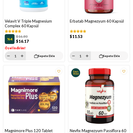
Velavit V Triple Magnesium
Erbatab Magnezyum 60 Kapsül
Complex 60 Kapsül
$16.80
$11.53
%4
$16.17
Özel İndirim!
Sepete Ekle
Sepete Ekle
Fırsat
Ürünü
Magnimore Plus 120 Tablet
Nevfix Magnezyum Passiflora 60