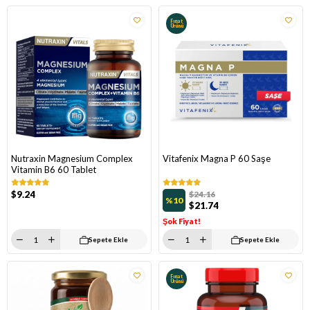
Fırsat
Ürünü
Nutraxin Magnesium Complex
Vitafenix Magna P 60 Saşe
Vitamin B6 60 Tablet
$9.24
$24.16
%10
$21.74
Şok Fiyat!
Sepete Ekle
Sepete Ekle
Fırsat
Ürünü