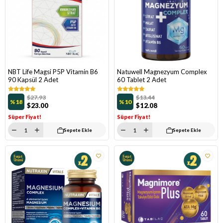
NBT Life Magsi P5P Vitamin B6
Natuwell Magnezyum Complex
90 Kapsül 2 Adet
60 Tablet 2 Adet
$27.93
$13.44
%18
%10
$23.00
$12.08
Süper Fiyat!
Süper Fiyat!
Sepete Ekle
Sepete Ekle
Fırsat
Fırsat
Ürünü
Ürünü