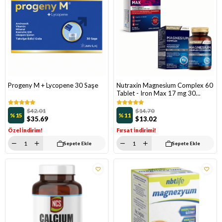
Progeny M + Lycopene 30 Saşe
Nutraxin Magnesium Complex 60
Tablet - Iron Max 17 mg 30
Tablet
$42.01
$14.70
%15
%11
$35.69
$13.02
Özel İndirim!
Fırsat İndirimi!
Sepete Ekle
Sepete Ekle