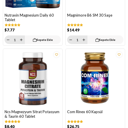
Nutraxin Magnesium Daily 60
Magnimore B6 SM 30 Saşe
Tablet
$7.77
$14.49
Sepete Ekle
Sepete Ekle
Ncs Magnezyum Sitrat Potasyum
Com Rinex 60 Kapsül
& Taurin 60 Tablet
$8.40
$26.75