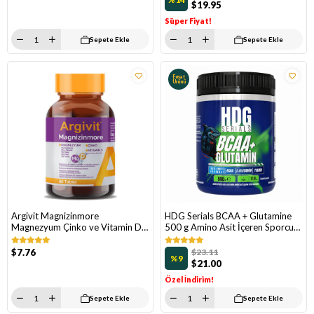
$19.95
Süper Fiyat!
Sepete Ekle
Sepete Ekle
Fırsat
Ürünü
Argivit Magnizinmore
HDG Serials BCAA + Glutamine
Magnezyum Çinko ve Vitamin D
500 g Amino Asit İçeren Sporcu
İçeren Takviye Edici Gıda 60
Gıdası Tutti Frutti Aromalı
Tablet
$7.76
$23.11
%9
$21.00
Özel İndirim!
Sepete Ekle
Sepete Ekle