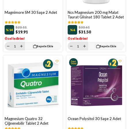
Magnimore SM 30 Saşe 2 Adet
Ncs Magnesium 200 mg Malat
Taurat Glisinat 180 Tablet 2 Adet
$23.11
$33.61
%14
%6
$19.91
$31.50
Özel İndirim!
Özel İndirim!
Sepete Ekle
Sepete Ekle
Fırsat
Ürünü
Magnesium Quatro 32
Ocean Polysitol 30 Saşe 2 Adet
Çiğnenebilir Tablet 2 Adet