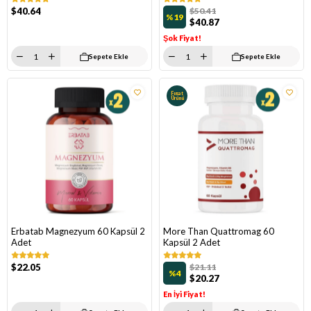
$40.64
$50.41
%19
$40.87
Şok Fiyat!
Sepete Ekle
Sepete Ekle
Fırsat
Ürünü
Erbatab Magnezyum 60 Kapsül 2
More Than Quattromag 60
Adet
Kapsül 2 Adet
$22.05
$21.11
%4
$20.27
En İyi Fiyat!