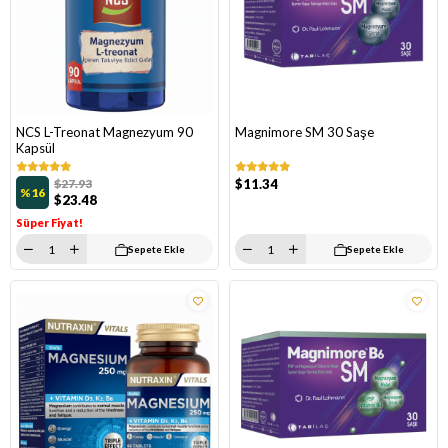
NCS L-Treonat Magnezyum 90
Magnimore SM 30 Saşe
Kapsül
$27.93
$11.34
%16
$23.48
Süper Fiyat!
Sepete Ekle
Sepete Ekle