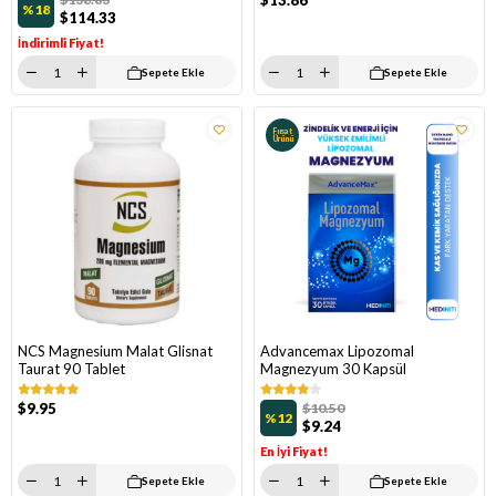
$13.86
%18
$114.33
İndirimli Fiyat!
Sepete Ekle
Sepete Ekle
Fırsat
Ürünü
NCS Magnesium Malat Glisnat
Advancemax Lipozomal
Taurat 90 Tablet
Magnezyum 30 Kapsül
$9.95
$10.50
%12
$9.24
En İyi Fiyat!
Sepete Ekle
Sepete Ekle