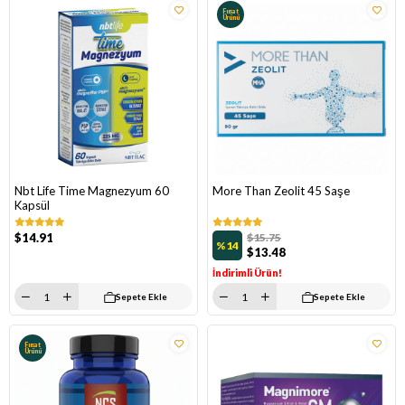
Fırsat
Ürünü
Nbt Life Time Magnezyum 60
More Than Zeolit 45 Saşe
Kapsül
$14.91
$15.75
%14
$13.48
İndirimli Ürün!
Sepete Ekle
Sepete Ekle
Fırsat
Ürünü