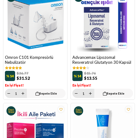
Omron C101 Kompresörlü
Advancemax Lipozomal
Nebulizatör
Resveratrol Glutatyon 30 Kapsül
$36.77
$15.76
%14
%14
$31.52
$13.55
En İyi Fiyat!
En İyi Fiyat!
Sepete Ekle
Sepete Ekle
Fırsat
Fırsat
Ürünü
Ürünü