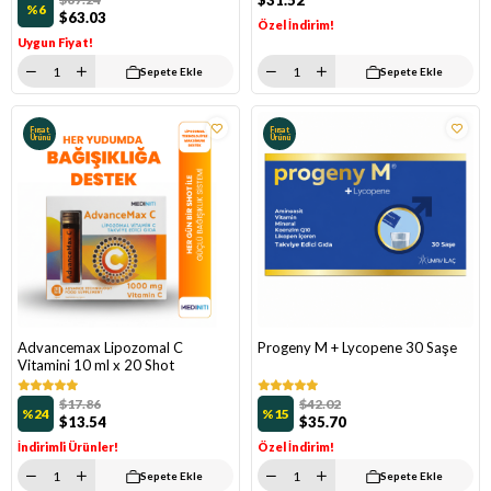
$31.52
%6
$63.03
Özel İndirim!
Uygun Fiyat!
Sepete Ekle
Sepete Ekle
Fırsat
Fırsat
Ürünü
Ürünü
Advancemax Lipozomal C
Progeny M + Lycopene 30 Saşe
Vitamini 10 ml x 20 Shot
$17.86
$42.02
%24
%15
$13.54
$35.70
İndirimli Ürünler!
Özel İndirim!
Sepete Ekle
Sepete Ekle