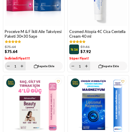
Proceive M & F İkili Aile Takviyesi
Cosmed Atopia 4C Cica Centella
Paketi 30+30 Saşe
Cream 40 ml
$75.64
$9.46
%16
$75.64
$7.92
İndirimli Fiyat!!!
Süper Fiyat!
Sepete Ekle
Sepete Ekle
Fırsat
Fırsat
Ürünü
Ürünü