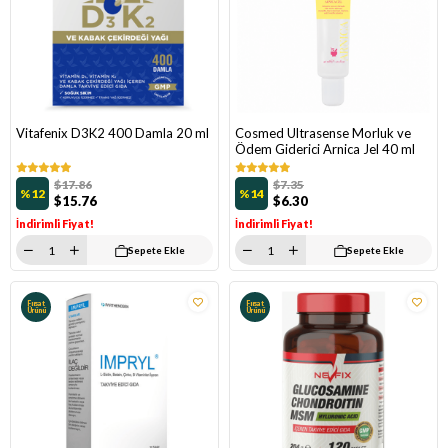
Vitafenix D3K2 400 Damla 20 ml
Cosmed Ultrasense Morluk ve
Ödem Giderici Arnica Jel 40 ml
$17.86
$7.35
%12
%14
$15.76
$6.30
İndirimli Fiyat!
İndirimli Fiyat!
Sepete Ekle
Sepete Ekle
Fırsat
Fırsat
Ürünü
Ürünü