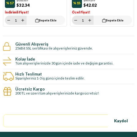
$38.87
$49.59
%17
%15
$32.34
$42.02
İndirimli Fiyat!
Özel Fiyat!
Sepete Ekle
Sepete Ekle
Güvenli Alışveriş
256Bit SSL sertifikası ile alışverişleriniz güvende.
Kolay İade
Tüm alışverişlerinizde 30 gün içinde iade ve değişim garantisi.
Hızlı Teslimat
Siparişleriniz 1-3 iş günü içinde teslim edilir.
Ücretsiz Kargo
200 TL ve üzeri tüm alışverişlerinizde kargo ücretsiz!
E-Bültene kayıt ol, özel fırsatları kaçırma!
Kaydol