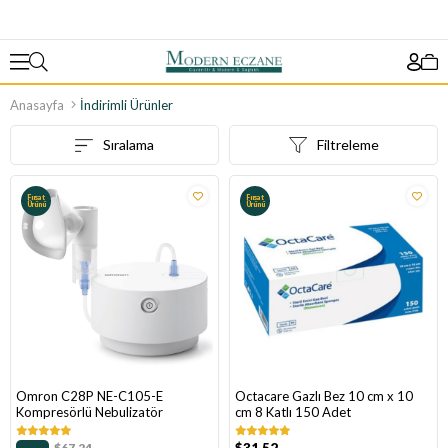
Anasayfa
İndirimli Ürünler
Sıralama
Filtreleme
Fırsat
Fırsat
Ürünü
Ürünü
Omron C28P NE-C105-E
Octacare Gazlı Bez 10 cm x 10
Kompresörlü Nebulizatör
cm 8 Katlı 150 Adet
$67.24