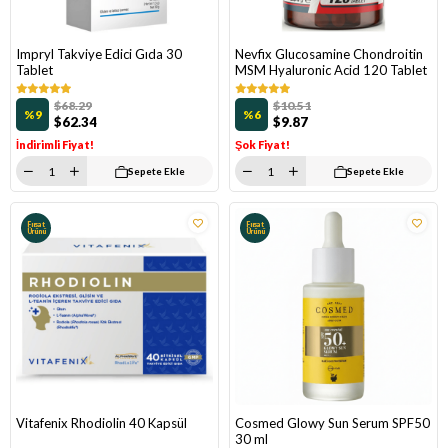
Impryl Takviye Edici Gıda 30
Nevfix Glucosamine Chondroitin
Tablet
MSM Hyaluronic Acid 120 Tablet
$68.29
$10.51
%9
%6
$62.34
$9.87
İndirimli Fiyat!
Şok Fiyat!
Sepete Ekle
Sepete Ekle
Fırsat
Fırsat
Ürünü
Ürünü
Vitafenix Rhodiolin 40 Kapsül
Cosmed Glowy Sun Serum SPF50
30 ml