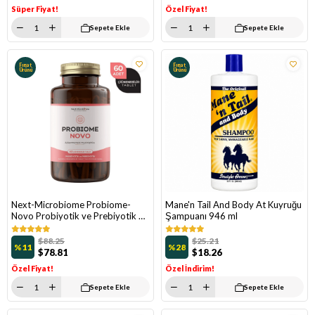
Süper Fiyat!
Özel Fiyat!
Sepete Ekle
Sepete Ekle
Fırsat
Fırsat
Ürünü
Ürünü
Next-Microbiome Probiome-
Mane'n Tail And Body At Kuyruğu
Novo Probiyotik ve Prebiyotik 60
Şampuanı 946 ml
Çiğnenebilir Tablet
$88.25
$25.21
%11
%28
$78.81
$18.26
Özel Fiyat!
Özel İndirim!
Sepete Ekle
Sepete Ekle