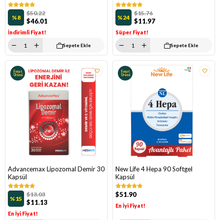
$50.22
$15.76
%8
%24
$46.01
$11.97
İndirimli Fiyat!
Süper Fiyat!
Sepete Ekle
Sepete Ekle
Fırsat
Fırsat
Ürünü
Ürünü
Advancemax Lipozomal Demir 30
New Life 4 Hepa 90 Softgel
Kapsül
Kapsül
$13.03
$51.90
%15
$11.13
En İyi Fiyat!
En İyi Fiyat!