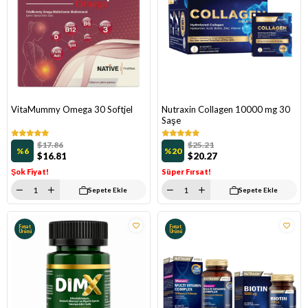
VitaMummy Omega 30 Softjel
Nutraxin Collagen 10000 mg 30
Saşe
$17.86
$25.21
%6
%20
$16.81
$20.27
Şok Fiyat!
Süper Fırsat!
Sepete Ekle
Sepete Ekle
Fırsat
Fırsat
Ürünü
Ürünü