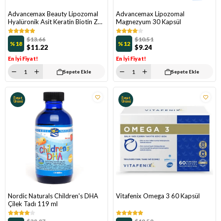
Advancemax Beauty Lipozomal
Advancemax Lipozomal
Hyalüronik Asit Keratin Biotin Zn
Magnezyum 30 Kapsül
30 Kapsül
$13.66
$10.51
%18
%12
$11.22
$9.24
En İyi Fiyat!
En İyi Fiyat!
Sepete Ekle
Sepete Ekle
Fırsat
Fırsat
Ürünü
Ürünü
Nordic Naturals Children's DHA
Vitafenix Omega 3 60 Kapsül
Çilek Tadı 119 ml