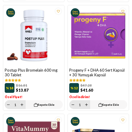
Fırsat
Fırsat
Ürünü
Ürünü
Postup Plus Bromelain 600 mg
Progeny F + DHA 60 Sert Kapsül
30 Tablet
+ 30 Yumuşak Kapsül
$16.81
$47.28
%18
%12
$13.87
$41.60
Özel Fiyat!
Özel İndirim!
Sepete Ekle
Sepete Ekle
Fırsat
Fırsat
Ürünü
Ürünü