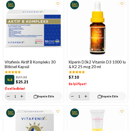
Fırsat
Fırsat
Ürünü
Ürünü
Vitafenix Aktif B Kompleks 30
Kiperin D3k2 Vitamin D3 1000 Iu
Bitkisel Kapsül
& K2 25 mcg 20 ml
$27.32
$7.10
%8
$25.21
En İyi Fiyat!
Özel İndirim!
Sepete Ekle
Sepete Ekle
Fırsat
Fırsat
Ürünü
Ürünü