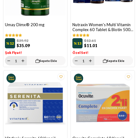
Umay Dimx® 200 mg
Nutraxin Women's Multi Vitamin
Complex 60 Tablet & Biotin 5000
Mg 30 Tablet
$39.92
$12.61
%12
%13
$35.09
$11.01
Şok Fiyat!
Özel Set!
Sepete Ekle
Sepete Ekle
Fırsat
Fırsat
Ürünü
Ürünü