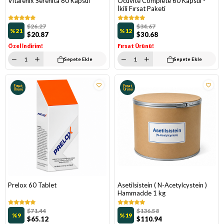
Vitafenix Serenita 60 Kapsül
Ocuvite Complete 60 Kapsül -
İkili Fırsat Paketi
$26.27
$34.67
%21
%12
$20.87
$30.68
Özel İndirim!
Fırsat Ürünü!
Sepete Ekle
Sepete Ekle
Fırsat
Fırsat
Ürünü
Ürünü
Prelox 60 Tablet
Asetilsistein ( N-Acetylcystein )
Hammadde 1 kg
$71.44
$136.58
%9
%19
$65.12
$110.94