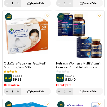
Sepete Ekle
Sepete Ekle
Fırsat
Fırsat
Ürünü
Ürünü
OctaCare Yapışkanlı Göz Pedi
Nutraxin Women's Multi Vitamin
6,5cm x 9,5cm 50'li
Complex 60 Tablet & Nutraxin
Collagen Gold 30 Tablet
$12.61
$19.41
%23
%31
$9.66
$13.40
Özel İndirim!
En İyi Fiyat!
Sepete Ekle
Sepete Ekle
Fırsat
Fırsat
Ürünü
Ürünü