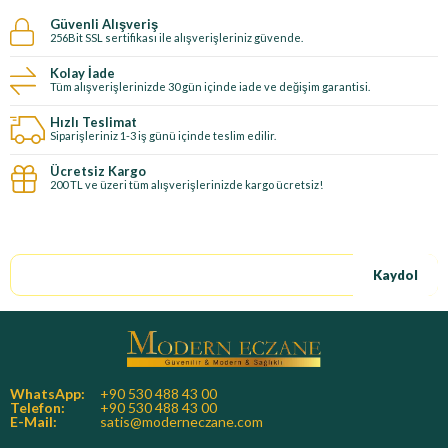
Güvenli Alışveriş
256Bit SSL sertifikası ile alışverişleriniz güvende.
Kolay İade
Tüm alışverişlerinizde 30 gün içinde iade ve değişim garantisi.
Hızlı Teslimat
Siparişleriniz 1-3 iş günü içinde teslim edilir.
Ücretsiz Kargo
200 TL ve üzeri tüm alışverişlerinizde kargo ücretsiz!
E-Bültene kayıt ol, özel fırsatları kaçırma!
Kaydol
WhatsApp:
+90 530 488 43 00
Telefon:
+90 530 488 43 00
E-Mail:
satis@moderneczane.com