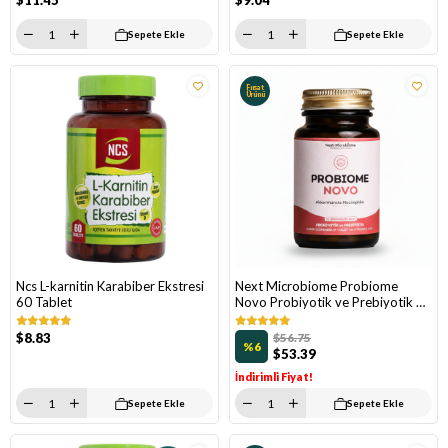
$11.45
$9.04
Sepete Ekle
Sepete Ekle
Fırsat
Ürünü
Ncs L-karnitin Karabiber Ekstresi
Next Microbiome Probiome
60 Tablet
Novo Probiyotik ve Prebiyotik 30
Çiğnenebilir Tablet
$8.83
$56.75
%6
$53.39
İndirimli Fiyat!
Sepete Ekle
Sepete Ekle