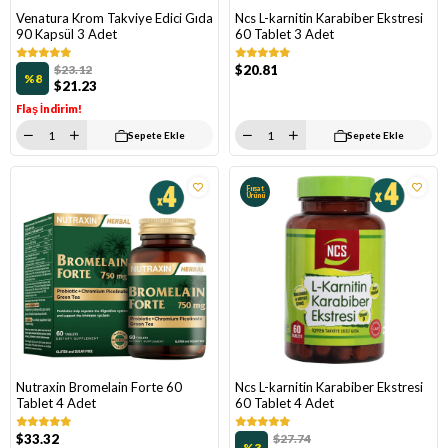
Venatura Krom Takviye Edici Gıda
Ncs L-karnitin Karabiber Ekstresi
90 Kapsül 3 Adet
60 Tablet 3 Adet
$23.12
$20.81
%8
$21.23
Flaş İndirim!
Sepete Ekle
Sepete Ekle
Fırsat
Ürünü
Nutraxin Bromelain Forte 60
Ncs L-karnitin Karabiber Ekstresi
Tablet 4 Adet
60 Tablet 4 Adet
$33.32
$27.74
%3