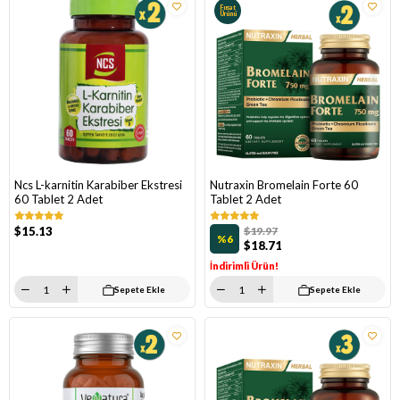
Fırsat
Ürünü
Ncs L-karnitin Karabiber Ekstresi
Nutraxin Bromelain Forte 60
60 Tablet 2 Adet
Tablet 2 Adet
$15.13
$19.97
%6
$18.71
İndirimli Ürün!
Sepete Ekle
Sepete Ekle