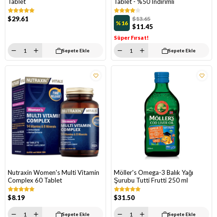
Tablet
Tablet - %50 İndirimli
$29.61
$13.65
%16
$11.45
Süper Fırsat!
Sepete Ekle
Sepete Ekle
Nutraxin Women's Multi Vitamin
Möller's Omega-3 Balık Yağı
Complex 60 Tablet
Şurubu Tutti Frutti 250 ml
$8.19
$31.50
Sepete Ekle
Sepete Ekle