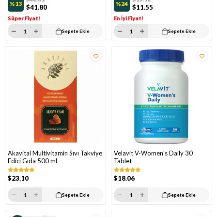
%13
%24
$41.80
$11.55
Süper Fiyat!
En İyi Fiyat!
Sepete Ekle
Sepete Ekle
Akavital Multivitamin Sıvı Takviye
Velavit V-Women's Daily 30
Edici Gıda 500 ml
Tablet
$23.10
$18.06
Sepete Ekle
Sepete Ekle