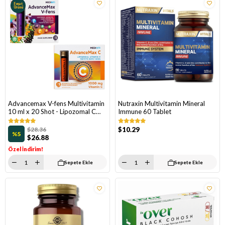
Fırsat
Ürünü
Advancemax V-fens Multivitamin
Nutraxin Multivitamin Mineral
10 ml x 20 Shot - Lipozomal C
Immune 60 Tablet
Vitamini 10 ml x 20 Shot
$28.36
$10.29
%5
$26.88
Özel İndirim!
Sepete Ekle
Sepete Ekle