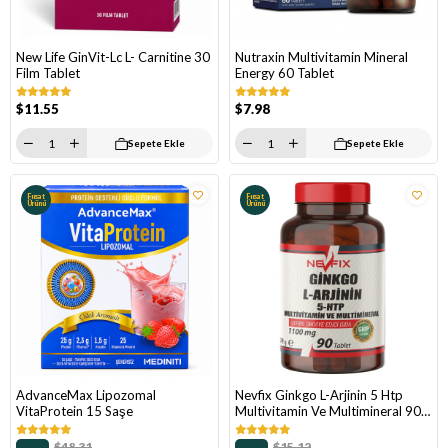
New Life GinVit-Lc L- Carnitine 30
Nutraxin Multivitamin Mineral
Film Tablet
Energy 60 Tablet
$11.55
$7.98
Sepete Ekle
Sepete Ekle
Fırsat
Fırsat
Ürünü
Ürünü
AdvanceMax Lipozomal
Nevfix Ginkgo L-Arjinin 5 Htp
VitaProtein 15 Saşe
Multivitamin Ve Multimineral 90
Tablet
$48.31
$15.12