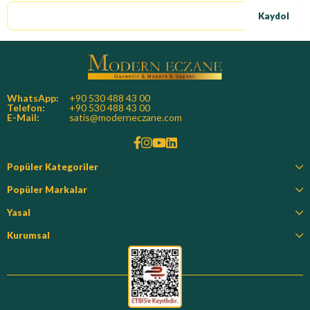
Kaydol
WhatsApp:
+90 530 488 43 00
Telefon:
+90 530 488 43 00
E-Mail:
satis@moderneczane.com
Popüler Kategoriler
Popüler Markalar
Yasal
Kurumsal