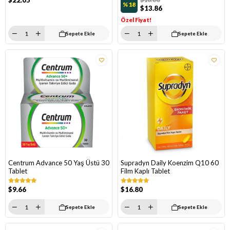
$22.05
%18
$13.86
Özel Fiyat!
Sepete Ekle
Sepete Ekle
Centrum Advance 50 Yaş Üstü 30
Supradyn Daily Koenzim Q10 60
Tablet
Film Kaplı Tablet
$9.66
$16.80
Sepete Ekle
Sepete Ekle