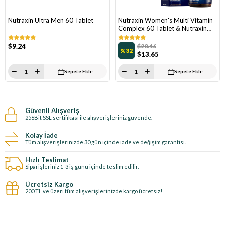
Nutraxin Ultra Men 60 Tablet
Nutraxin Women's Multi Vitamin
Complex 60 Tablet & Nutraxin
Men's Multi Vitamin Complex 60
Tablet
$9.24
$20.16
%32
$13.65
Sepete Ekle
Sepete Ekle
Güvenli Alışveriş
256Bit SSL sertifikası ile alışverişleriniz güvende.
Kolay İade
Tüm alışverişlerinizde 30 gün içinde iade ve değişim garantisi.
Hızlı Teslimat
Siparişleriniz 1-3 iş günü içinde teslim edilir.
Ücretsiz Kargo
200 TL ve üzeri tüm alışverişlerinizde kargo ücretsiz!
E-Bültene kayıt ol, özel fırsatları kaçırma!