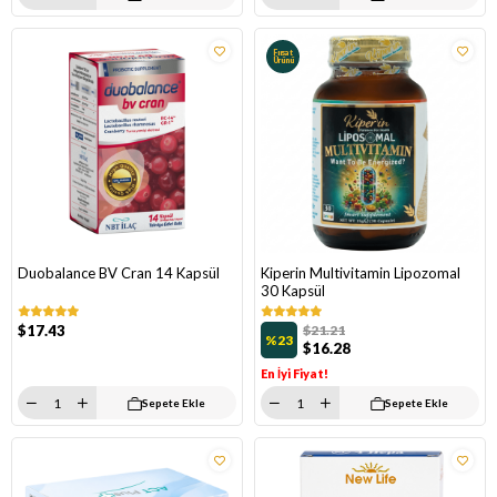
Fırsat
Ürünü
Duobalance BV Cran 14 Kapsül
Kiperin Multivitamin Lipozomal
30 Kapsül
$17.43
$21.21
%23
$16.28
En İyi Fiyat!
Sepete Ekle
Sepete Ekle