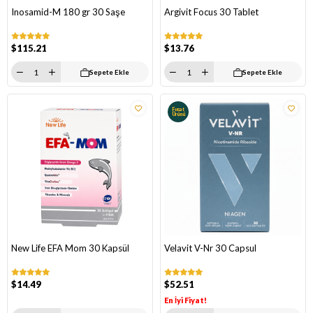
Inosamid-M 180 gr 30 Saşe
Argivit Focus 30 Tablet
$115.21
$13.76
Sepete Ekle
Sepete Ekle
Fırsat
Ürünü
New Life EFA Mom 30 Kapsül
Velavit V-Nr 30 Capsul
$14.49
$52.51
En İyi Fiyat!