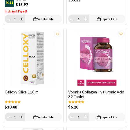
$35.31
%11
$15.97
İndirimli Fiyat!
Sepete Ekle
Sepete Ekle
Celloxy Silica 118 ml
Voonka Collagen Hyaluronic Acid
32 Tablet
$30.48
$6.20
Sepete Ekle
Sepete Ekle