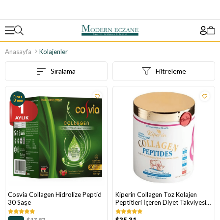
Anasayfa
Kolajenler
Sıralama
Filtreleme
Fırsat
Ürünü
Cosvia Collagen Hidrolize Peptid
Kiperin Collagen Toz Kolajen
30 Saşe
Peptitleri İçeren Diyet Takviyesi
500 gr
$17.87