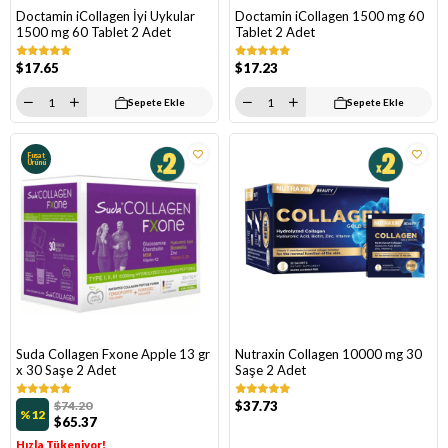
Doctamin iCollagen İyi Uykular
Doctamin iCollagen 1500 mg 60
1500 mg 60 Tablet 2 Adet
Tablet 2 Adet
$17.65
$17.23
Sepete Ekle
Sepete Ekle
Fırsat
Ürünü
Suda Collagen Fxone Apple 13 gr
Nutraxin Collagen 10000 mg 30
x 30 Saşe 2 Adet
Saşe 2 Adet
$74.20
$37.73
%12
$65.37
Hızla Tükeniyor!