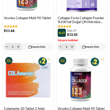
Voonka Collagen Multi 90 Tablet
Collagen Forte Collagen Powder
%100 Saf Doğal Çift Hidrolize
Kolajen Peptitler 500 gr
$11.66
$15.77
%17
$13.03
Sürpriz İndirim!
Sepete Ekle
Sepete Ekle
Fırsat
Fırsat
Ürünü
Ürünü
Colamerim 30 Tablet 2 Adet
Voonka Collagen Multi 90 Tablet