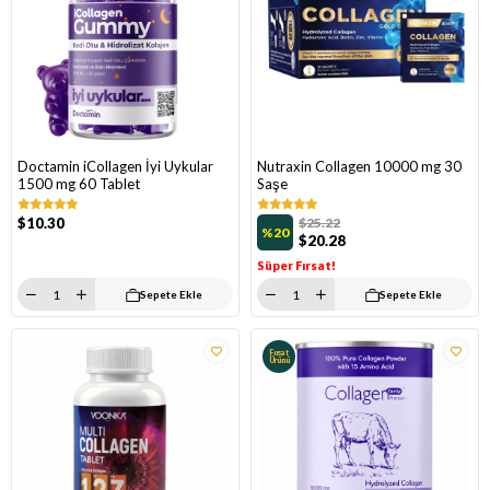
Doctamin iCollagen İyi Uykular
Nutraxin Collagen 10000 mg 30
1500 mg 60 Tablet
Saşe
$10.30
$25.22
%20
$20.28
Süper Fırsat!
Sepete Ekle
Sepete Ekle
Fırsat
Ürünü