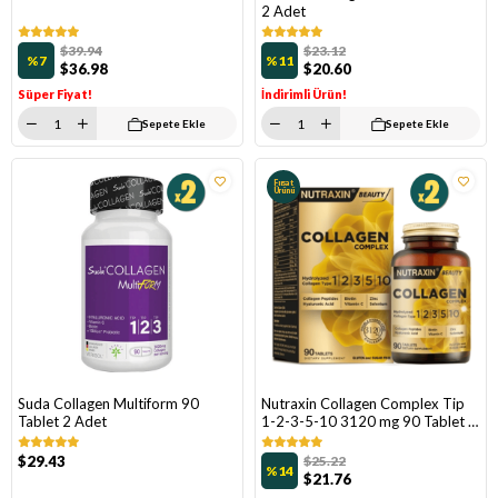
2 Adet
$39.94
$23.12
%7
%11
$36.98
$20.60
Süper Fiyat!
İndirimli Ürün!
Sepete Ekle
Sepete Ekle
Fırsat
Ürünü
Suda Collagen Multiform 90
Nutraxin Collagen Complex Tip
Tablet 2 Adet
1-2-3-5-10 3120 mg 90 Tablet 2
Adet
$29.43
$25.22
%14
$21.76