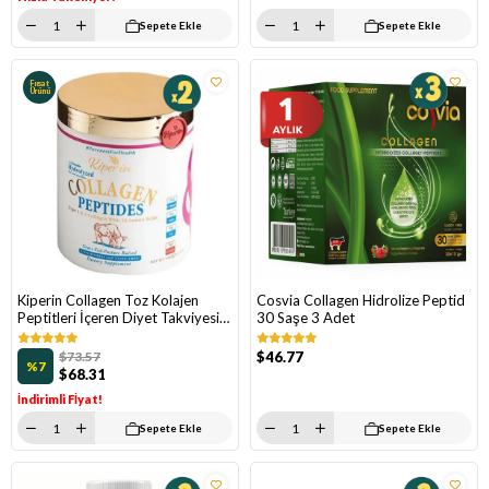
Sepete Ekle
Sepete Ekle
Fırsat
Ürünü
Kiperin Collagen Toz Kolajen
Cosvia Collagen Hidrolize Peptid
Peptitleri İçeren Diyet Takviyesi
30 Saşe 3 Adet
500 gr 2 Adet
$73.57
$46.77
%7
$68.31
İndirimli Fİyat!
Sepete Ekle
Sepete Ekle