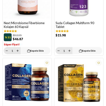
Next Microbiome Fiberbiome
Suda Collagen Multiform 90
Kolajen 60 Kapsül
Tablet
$52.55
$15.98
%11
$46.87
Süper Fiyat!
Sepete Ekle
Sepete Ekle