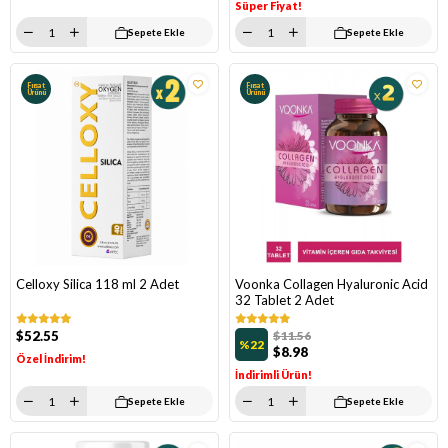
Süper Fiyat!
Sepete Ekle
Sepete Ekle
Fırsat
Fırsat
Ürünü
Ürünü
Celloxy Silica 118 ml 2 Adet
Voonka Collagen Hyaluronic Acid
32 Tablet 2 Adet
$52.55
$11.56
%22
$8.98
Özel İndirim!
İndirimli Ürün!
Sepete Ekle
Sepete Ekle