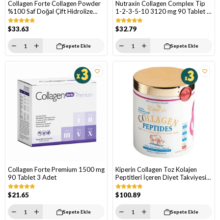
Collagen Forte Collagen Powder
Nutraxin Collagen Complex Tip
%100 Saf Doğal Çift Hidrolize
1-2-3-5-10 3120 mg 90 Tablet 3
Kolajen Peptitler 500 gr 3 Adet
Adet
$33.63
$32.79
Sepete Ekle
Sepete Ekle
Collagen Forte Premium 1500 mg
Kiperin Collagen Toz Kolajen
90 Tablet 3 Adet
Peptitleri İçeren Diyet Takviyesi
500 gr 3 Adet
$21.65
$100.89
Sepete Ekle
Sepete Ekle