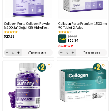
Collagen Forte Collagen Powder
Collagen Forte Premium 1500 mg
%100 Saf Doğal Çift Hidrolize
90 Tablet 2 Adet
Kolajen Peptitler 500 gr 2 Adet
$23.33
$19.15
%20
$15.34
Özel Fiyat!
Sepete Ekle
Sepete Ekle