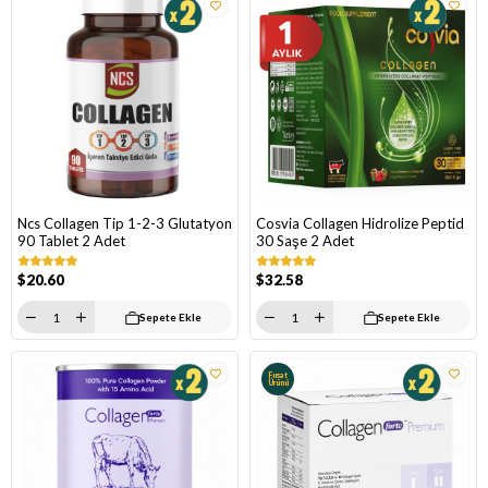
Ncs Collagen Tip 1-2-3 Glutatyon
Cosvia Collagen Hidrolize Peptid
90 Tablet 2 Adet
30 Saşe 2 Adet
$20.60
$32.58
Sepete Ekle
Sepete Ekle
Fırsat
Ürünü