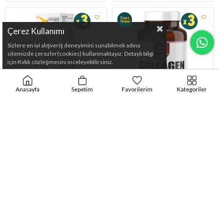
Fırsat
Ürünü
Çerez Kullanımı
Sizlere en iyi alışveriş deneyimini sunabilmek adına
sitemizde çerezler(cookies) kullanmaktayız. Detaylı bilgi
için Kvkk sözleşmesini inceleyebilirsiniz.
Anasayfa
Sepetim
Favorilerim
Kategoriler
Celloxy Silica 118 ml 3 Adet
Ncs Collagen Tip 1-2-3 Glutatyon
90 Tablet 3 Adet
$79.46
$31.53
%7
$29.43
Fırsat İndirimi!
Sepete Ekle
Sepete Ekle