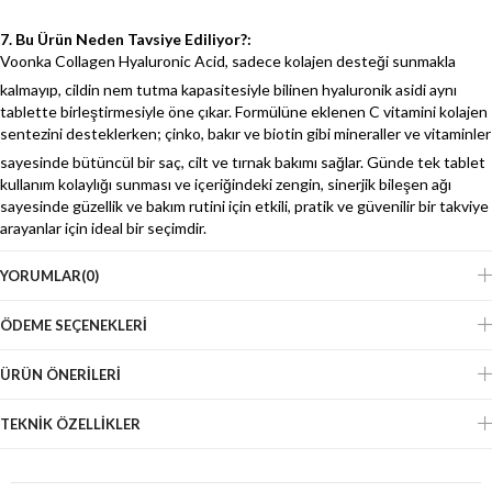
7. Bu Ürün Neden Tavsiye Ediliyor?:
Voonka Collagen Hyaluronic Acid, sadece kolajen desteği sunmakla
kalmayıp, cildin ne
m tutma kapasitesiyle bilinen hyaluronik asidi aynı
tablette birleştirmesiyle öne çıkar. Formülüne eklenen C vitamini kolajen
sentezini desteklerken; çinko, bakır ve biotin gibi mineraller ve vitaminler
sayesinde bütüncül bir saç, cilt ve tırnak bakımı sağlar.
Günde tek tablet
kullanım kolaylığı sunması ve içeriğindeki zengin, sinerjik bileşen ağı
sayesinde güzellik ve bakım rutini için etkili, pratik ve güvenilir bir takviye
arayanlar için ideal bir seçimdir.
YORUMLAR
(0)
ÖDEME SEÇENEKLERI
ÜRÜN ÖNERILERI
TEKNIK ÖZELLIKLER