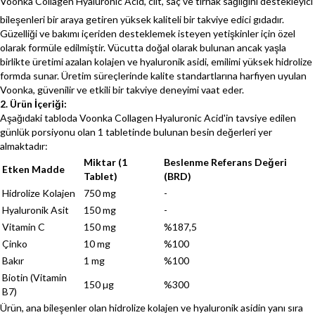
Voonka Collagen Hyaluronic Acid, cilt, saç ve tırnak sağlığını destekleyici
bileşenleri bir araya getiren yüksek kaliteli bir takviye edici gıdadır.
Güzelliği ve bakımı içeriden desteklemek isteyen yetişkinler için özel
olarak formüle edilmiştir. Vücutta doğal olarak bulunan ancak yaşla
birlikte üretimi azalan kolajen ve hyaluronik asidi, emilimi yüksek hidrolize
formda sunar. Üretim süreçlerinde kalite standartlarına harfiyen uyulan
Voonka, güvenilir ve etkili bir takviye deneyimi vaat eder.
2. Ürün İçeriği:
Aşağıdaki tabloda Voonka Collagen Hyaluronic Acid'in tavsiye edilen
günlük porsiyonu olan 1 tabletinde bulunan besin değerleri yer
almaktadır:
Miktar (1
Beslenme Referans Değeri
Etken Madde
Tablet)
(BRD)
Hidrolize Kolajen
750 mg
-
Hyaluronik Asit
150 mg
-
Vitamin C
150 mg
%187,5
Çinko
10 mg
%100
Bakır
1 mg
%100
Biotin (Vitamin
150 µg
%300
B7)
Ürün, ana bileşenler olan hidrolize kolajen ve hyaluronik asidin yanı sıra