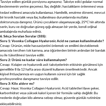
Tavsiye edilen günlük porsiyonu aşmayınız. Takviye edici gıdalar normal
beslenmenin yerine geçemez. İlaç değildir; hastalıkların önlenmesi veya
tedavi edilmesi amacıyla kullanılamaz.
Hamilelik, emzirme dönemi, mevcut
bir kronik hastalık veya ilaç kullanılması durumlarında mutlaka
doktorunuza danışınız. Ürünü çocukların ulaşamayacağı, 25°C'nin altında
serin, kuru ve doğrudan güneş ışığı almayan bir yerde, kendi orijinal
ambalajında muhafaza ediniz.
6. Sıkça Sorulan Sorular (SSS):
Soru 1: Voonka Collagen Hyaluronic Acid ne zaman kullanılmalıdır?
Cevap: Ürünün, mide hassasiyetini önlemek ve emilimi desteklemek
amacıyla tercihen tok karnına, ana öğünlerden birinin ardından bir bardak
su ile tüketilmesi tavsiye edilir.
Soru 2: Ürünü ne kadar süre kullanmalıyım?
Cevap: Kolajen ve hyaluronik asit takviyelerinin etkisinin görülmesi için
genellikle 8 ila 12 hafta arası düzenli kullanım önerilmektedir. Ancak
kişisel ihtiyaçlarınıza en uygun kullanım süresi için bir sağlık
profesyoneline danışmanız tavsiye edilir.
Soru 3: Kilo aldırır mı?
Cevap: Hayır, Voonka Collagen Hyaluronic Acid tabletleri ilave şeker,
karbonhidrat veya yüksek kalori içeren bir formüle sahip değildir. Bu
nedenle doğrudan kilo alımına sebep olmaz, güvenle günlük rutininize
ekleyebilirsiniz.