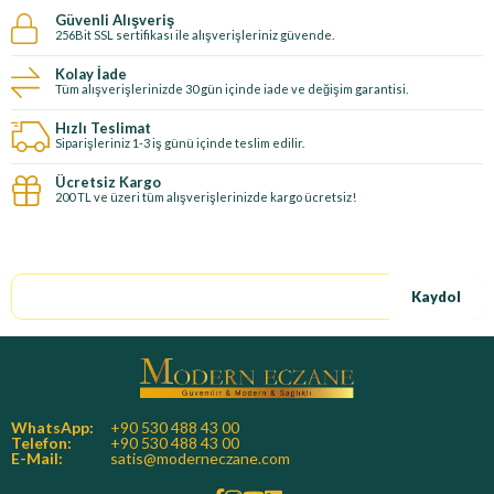
Güvenli Alışveriş
256Bit SSL sertifikası ile alışverişleriniz güvende.
Kolay İade
Tüm alışverişlerinizde 30 gün içinde iade ve değişim garantisi.
Hızlı Teslimat
Siparişleriniz 1-3 iş günü içinde teslim edilir.
Ücretsiz Kargo
200 TL ve üzeri tüm alışverişlerinizde kargo ücretsiz!
E-Bültene kayıt ol, özel fırsatları kaçırma!
Kaydol
WhatsApp:
+90 530 488 43 00
Telefon:
+90 530 488 43 00
E-Mail:
satis@moderneczane.com