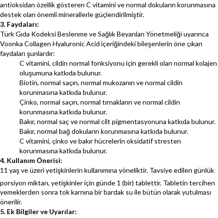
antioksidan özellik gösteren C vitamini ve normal dokuların korunmasına
destek olan önemli minerallerle güçlendirilmiştir.
3. Faydaları:
Türk Gıda Kodeksi Beslenme ve Sağlık Beyanları Yönetmeliği uyarınca
Voonka Collagen Hyaluronic Acid içeriğindeki bileşenlerin öne çıkan
faydaları şunlardır:
C vitamini, cildin normal fonksiyonu için gerekli olan normal kolajen
oluşumuna katkıda bulunur.
Biotin, normal saçın, normal mukozanın ve normal cildin
korunmasına katkıda bulunur.
Çinko, normal saçın, normal tırnakların ve normal cildin
korunmasına katkıda bulunur.
Bakır, normal saç ve normal cilt pigmentasyonuna katkıda bulunur.
Bakır, normal bağ dokuların korunmasına katkıda bulunur.
C vitamini, çinko ve bakır hücrelerin oksidatif stresten
korunmasına katkıda bulunur.
4. Kullanım Önerisi:
11 yaş ve üzeri yetişkinlerin kullanımına yöneliktir. Tavsiye edilen günlük
porsiyon miktarı, yetişkinler için günde 1 (bir) tablettir.
Tabletin tercihen
yemeklerden sonra tok karnına bir bardak su ile bütün olarak yutulması
önerilir.
5. Ek Bilgiler ve Uyarılar: