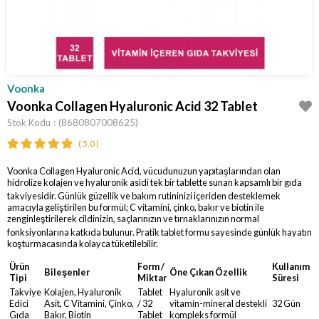
Voonka
Voonka Collagen Hyaluronic Acid 32 Tablet
Stok Kodu
(8680807008625)
5.0
Voonka Collagen Hyaluronic Acid, vücudunuzun yapıtaşlarından olan
hidrolize kolajen ve hyaluronik asidi tek bir tablette sunan kapsamlı bir gıda
takviyesidir.
Günlük güzellik ve bakım rutininizi içeriden desteklemek
amacıyla geliştirilen bu formül; C vitamini, çinko, bakır ve biotin ile
zenginleştirilerek cildinizin, saçlarınızın ve tırnaklarınızın normal
fonksiyonlarına katkıda bulunur.
Pratik tablet formu sayesinde günlük hayatın
koşturmacasında kolayca tüketilebilir.
Ürün
Form /
Kullanım
Bileşenler
Öne Çıkan Özellik
Tipi
Miktar
Süresi
Takviye
Kolajen, Hyaluronik
Tablet
Hyaluronik asit ve
Edici
Asit, C Vitamini, Çinko,
/ 32
vitamin-mineral destekli
32 Gün
Gıda
Bakır, Biotin
Tablet
kompleks formül