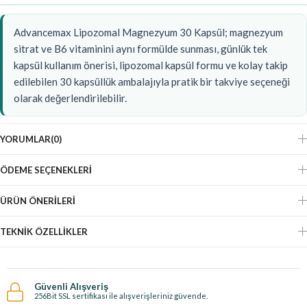
Advancemax Lipozomal Magnezyum 30 Kapsül; magnezyum
sitrat ve B6 vitaminini aynı formülde sunması, günlük tek
kapsül kullanım önerisi, lipozomal kapsül formu ve kolay takip
edilebilen 30 kapsüllük ambalajıyla pratik bir takviye seçeneği
olarak değerlendirilebilir.
YORUMLAR
(0)
ÖDEME SEÇENEKLERI
ÜRÜN ÖNERILERI
TEKNIK ÖZELLIKLER
Güvenli Alışveriş
256Bit SSL sertifikası ile alışverişleriniz güvende.