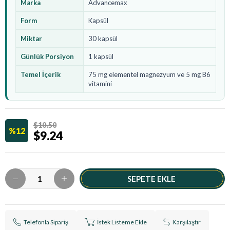
Marka
Advancemax
Form
Kapsül
Miktar
30 kapsül
Günlük Porsiyon
1 kapsül
Temel İçerik
75 mg elementel magnezyum ve 5 mg B6
vitamini
$10.50
12
$9.24
Telefonla Sipariş
İstek Listeme Ekle
Karşılaştır