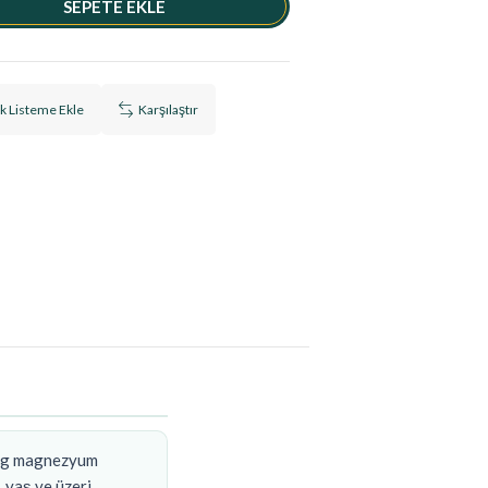
ek Listeme Ekle
Karşılaştır
5 mg magnezyum
 yaş ve üzeri