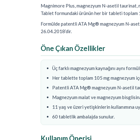
Magnimore Plus, magnezyum N-asetil taurinat, m
Tablet formundaki ürünün her bir tableti topla
Formülde patentli ATA Mg® magnezyum N-asetil 
26.04.2018’dir.
Öne Çıkan Özellikler
Üç farklı magnezyum kaynağını aynı formül
Her tablette toplam 105 mg magnezyum içe
Patentli ATA Mg® magnezyum N-asetil taur
Magnezyum malat ve magnezyum bisglisinat
11 yaş ve üzeri yetişkinlerin kullanımına u
60 tabletlik ambalajda sunulur.
Kullanım Önerisi