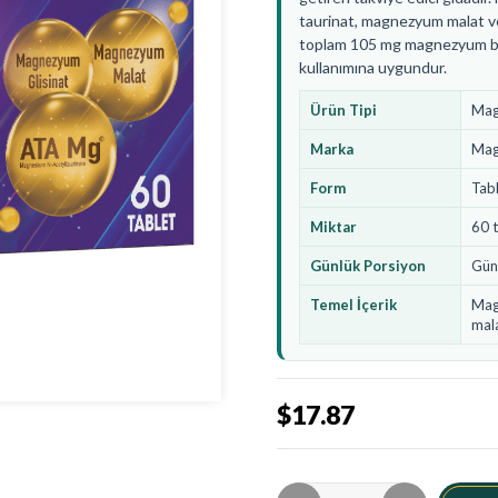
taurinat, magnezyum malat v
toplam 105 mg magnezyum bulu
kullanımına uygundur.
Ürün Tipi
Mag
Marka
Mag
Form
Tab
Miktar
60 t
Günlük Porsiyon
Gün
Temel İçerik
Mag
mal
$17.87