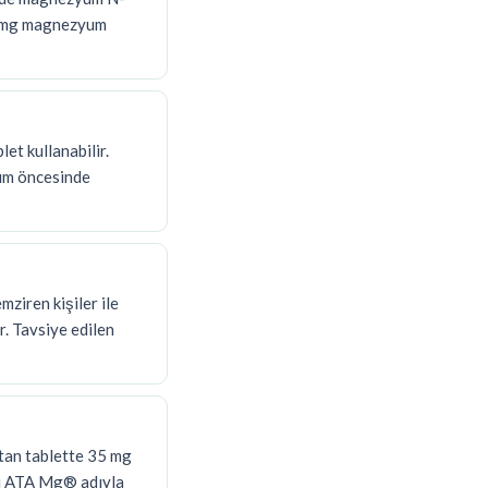
05 mg magnezyum
et kullanabilir.
nım öncesinde
ziren kişiler ile
r. Tavsiye edilen
tan tablette 35 mg
li ATA Mg® adıyla