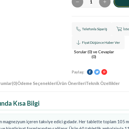
Telefonla Sipariş
İst
Fiyat Düşünce Haber Ver
Sorular (0) ve Cevaplar
(0)
Paylaş:
rumlar
(0)
Ödeme Seçenekleri
Ürün Önerileri
Teknik Özellikler
nda Kısa Bilgi
an magnezyum içeren takviye edici gıdadır. Her tablette toplam 10
ve bisglisinat formlarından sağlanır. Ürün 60 tabletlik ambalajıyla 11