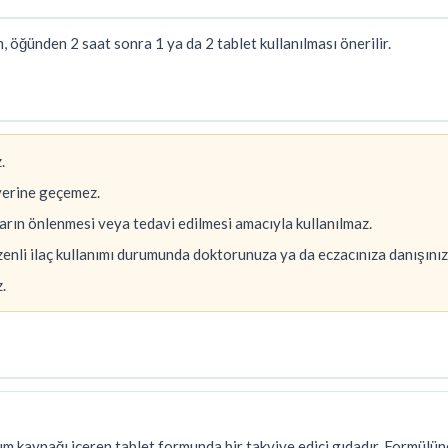
, öğünden 2 saat sonra 1 ya da 2 tablet kullanılması önerilir.
.
yerine geçemez.
kların önlenmesi veya tedavi edilmesi amacıyla kullanılmaz.
üzenli ilaç kullanımı durumunda doktorunuza ya da eczacınıza danışınız
.
m kaynağı içeren tablet formunda bir takviye edici gıdadır. Formül