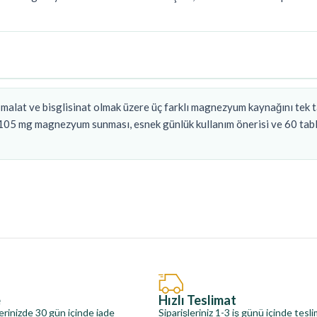
malat ve bisglisinat olmak üzere üç farklı magnezyum kaynağını tek t
e 105 mg magnezyum sunması, esnek günlük kullanım önerisi ve 60 tabl
e
Hızlı Teslimat
erinizde 30 gün içinde iade
Siparişleriniz 1-3 iş günü içinde tesl