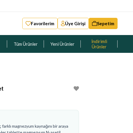
Favorilerim
Üye Girişi
Sepetim
İndirimli
Tüm Ürünler
Yeni Ürünler
Ürünler
et
 farklı magnezyum kaynağını bir araya
r. Her tablette magnezyum N-asetil