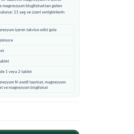
e magnezyum bisglisinattan gelen
nur. 11 yaş ve üzeri yetişkinlerin
nezyum içeren takviye edici gıda
nimore
let
ablet
de 1 veya 2 tablet
nezyum N-asetil taurinat, magnezyum
at ve magnezyum bisglisinat