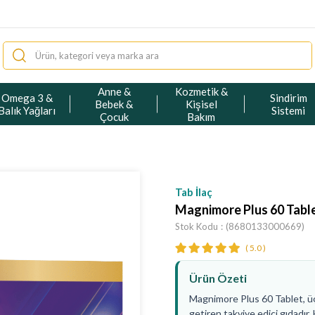
Anne &
Kozmetik &
Omega 3 &
Sindirim
Bebek &
Kişisel
Balık Yağları
Sistemi
Çocuk
Bakım
Tab İlaç
Magnimore Plus 60 Tabl
Stok Kodu
(8680133000669)
5.0
Ürün Özeti
Magnimore Plus 60 Tablet, üç
getiren takviye edici gıdadı