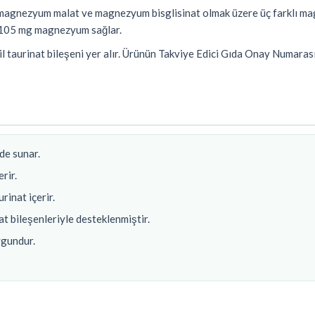
agnezyum malat ve magnezyum bisglisinat olmak üzere üç farklı mag
m 105 mg magnezyum sağlar.
taurinat bileşeni yer alır. Ürünün Takviye Edici Gıda Onay Numara
de sunar.
rir.
inat içerir.
 bileşenleriyle desteklenmiştir.
ygundur.