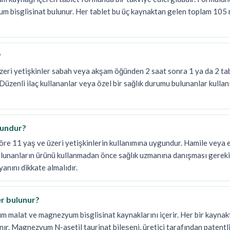
um bisglisinat bulunur. Her tablet bu üç kaynaktan gelen toplam 1
?
zeri yetişkinler sabah veya akşam öğünden 2 saat sonra 1 ya da 2 tabl
Düzenli ilaç kullananlar veya özel bir sağlık durumu bulunanlar kulla
gundur?
re 11 yaş ve üzeri yetişkinlerin kullanımına uygundur. Hamile veya em
ı bulunanların ürünü kullanmadan önce sağlık uzmanına danışması gereki
yanını dikkate almalıdır.
er bulunur?
 malat ve magnezyum bisglisinat kaynaklarını içerir. Her bir kaynak
r. Magnezyum N-asetil taurinat bileşeni, üretici tarafından patent