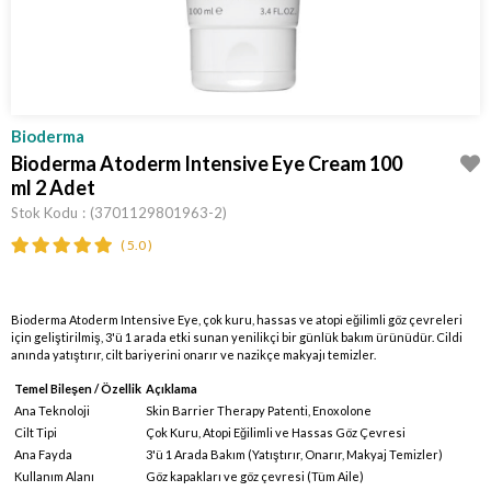
Bioderma
Bioderma Atoderm Intensive Eye Cream 100
ml 2 Adet
Stok Kodu
(3701129801963-2)
5.0
Bioderma Atoderm Intensive Eye, çok kuru, hassas ve atopi eğilimli göz çevreleri
için geliştirilmiş, 3'ü 1 arada etki sunan yenilikçi bir günlük bakım ürünüdür. Cildi
anında yatıştırır, cilt bariyerini onarır ve nazikçe makyajı temizler.
Temel Bileşen / Özellik
Açıklama
Ana Teknoloji
Skin Barrier Therapy Patenti, Enoxolone
Cilt Tipi
Çok Kuru, Atopi Eğilimli ve Hassas Göz Çevresi
Ana Fayda
3'ü 1 Arada Bakım (Yatıştırır, Onarır, Makyaj Temizler)
Kullanım Alanı
Göz kapakları ve göz çevresi (Tüm Aile)