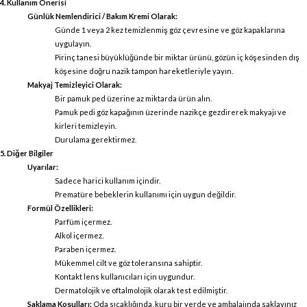
4. Kullanım Önerisi
Günlük Nemlendirici / Bakım Kremi Olarak:
Günde 1 veya 2 kez temizlenmiş göz çevresine ve göz kapaklarına
uygulayın.
Pirinç tanesi büyüklüğünde bir miktar ürünü, gözün iç köşesinden dış
köşesine doğru nazik tampon hareketleriyle yayın.
Makyaj Temizleyici Olarak:
Bir pamuk ped üzerine az miktarda ürün alın.
Pamuk pedi göz kapağının üzerinde nazikçe gezdirerek makyajı ve
kirleri temizleyin.
Durulama gerektirmez.
5. Diğer Bilgiler
Uyarılar:
Sadece harici kullanım içindir.
Prematüre bebeklerin kullanımı için uygun değildir.
Formül Özellikleri:
Parfüm içermez.
Alkol içermez.
Paraben içermez.
Mükemmel cilt ve göz toleransına sahiptir.
Kontakt lens kullanıcıları için uygundur.
Dermatolojik ve oftalmolojik olarak test edilmiştir.
Saklama Koşulları:
Oda sıcaklığında, kuru bir yerde ve ambalajında saklayınız