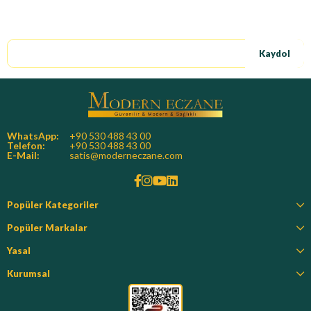
E-Bültene kayıt ol, özel fırsatları kaçırma!
Kaydol
WhatsApp:
+90 530 488 43 00
Telefon:
+90 530 488 43 00
E-Mail:
satis@moderneczane.com
Popüler Kategoriler
Popüler Markalar
Yasal
Kurumsal