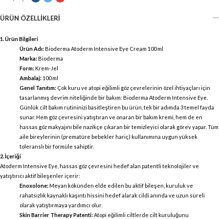
ÜRÜN ÖZELLIKLERI
1. Ürün Bilgileri
Ürün Adı:
Bioderma Atoderm Intensive Eye Cream 100 ml
Marka:
Bioderma
Form:
Krem-Jel
Ambalaj:
100 ml
Genel Tanıtım:
Çok kuru ve atopi eğilimli göz çevrelerinin özel ihtiyaçları için
tasarlanmış devrim niteliğinde bir bakım: Bioderma Atoderm Intensive Eye.
Günlük cilt bakım rutininizi basitleştiren bu ürün, tek bir adımda 3 temel fayda
sunar. Hem göz çevresini yatıştıran ve onaran bir bakım kremi, hem de en
hassas göz makyajını bile nazikçe çıkaran bir temizleyici olarak görev yapar. Tüm
aile bireylerinin (prematüre bebekler hariç) kullanımına uygun yüksek
toleranslı bir formüle sahiptir.
2. İçeriği
Atoderm Intensive Eye, hassas göz çevresini hedef alan patentli teknolojiler ve
yatıştırıcı aktif bileşenler içerir:
Enoxolone:
Meyan kökünden elde edilen bu aktif bileşen, kuruluk ve
rahatsızlık kaynaklı kaşıntı hissini hedef alarak cildi anında ve uzun süreli
olarak yatıştırmaya yardımcı olur.
Skin Barrier Therapy Patenti:
Atopi eğilimli ciltlerde cilt kuruluğunu