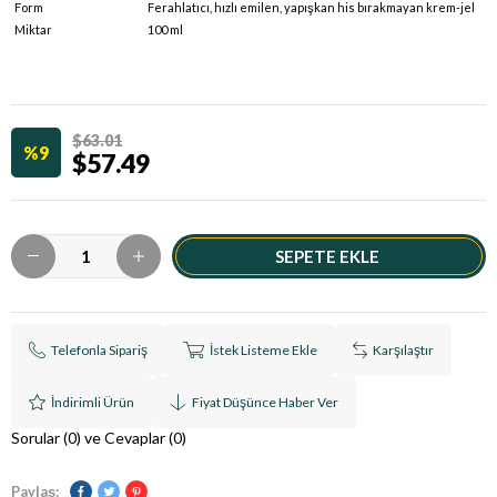
Form
Ferahlatıcı, hızlı emilen, yapışkan his bırakmayan krem-jel
Miktar
100 ml
$63.01
9
$57.49
Telefonla Sipariş
İstek Listeme Ekle
Karşılaştır
İndirimli Ürün
Fiyat Düşünce Haber Ver
Sorular (0) ve Cevaplar (0)
Paylaş: