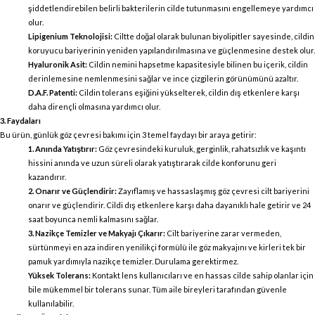
şiddetlendirebilen belirli bakterilerin cilde tutunmasını engellemeye yardımcı
olur.
Lipigenium Teknolojisi:
Ciltte doğal olarak bulunan biyolipitler sayesinde, cildin
koruyucu bariyerinin yeniden yapılandırılmasına ve güçlenmesine destek olur.
Hyaluronik Asit:
Cildin nemini hapsetme kapasitesiyle bilinen bu içerik, cildin
derinlemesine nemlenmesini sağlar ve ince çizgilerin görünümünü azaltır.
D.A.F. Patenti:
Cildin tolerans eşiğini yükselterek, cildin dış etkenlere karşı
daha dirençli olmasına yardımcı olur.
3. Faydaları
Bu ürün, günlük göz çevresi bakımı için 3 temel faydayı bir araya getirir:
1. Anında Yatıştırır:
Göz çevresindeki kuruluk, gerginlik, rahatsızlık ve kaşıntı
hissini anında ve uzun süreli olarak yatıştırarak cilde konforunu geri
kazandırır.
2. Onarır ve Güçlendirir:
Zayıflamış ve hassaslaşmış göz çevresi cilt bariyerini
onarır ve güçlendirir. Cildi dış etkenlere karşı daha dayanıklı hale getirir ve 24
saat boyunca nemli kalmasını sağlar.
3. Nazikçe Temizler ve Makyajı Çıkarır:
Cilt bariyerine zarar vermeden,
sürtünmeyi en aza indiren yenilikçi formülü ile göz makyajını ve kirleri tek bir
pamuk yardımıyla nazikçe temizler. Durulama gerektirmez.
Yüksek Tolerans:
Kontakt lens kullanıcıları ve en hassas cilde sahip olanlar için
bile mükemmel bir tolerans sunar. Tüm aile bireyleri tarafından güvenle
kullanılabilir.