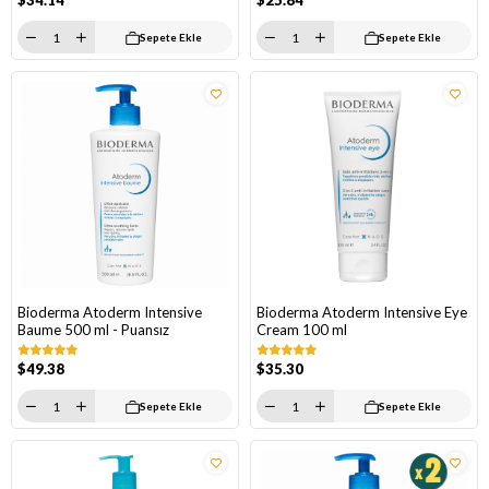
$34.14
$25.84
Sepete Ekle
Sepete Ekle
Bioderma Atoderm Intensive
Bioderma Atoderm Intensive Eye
Baume 500 ml - Puansız
Cream 100 ml
$49.38
$35.30
Sepete Ekle
Sepete Ekle