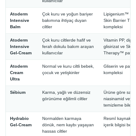
kullanıcılar
Atoderm
Çok kuru ve yoğun bariyer
Lipigenium™ kom
Intensive
bakımına ihtiyaç duyan
Skin Barrier Th
Balm
ciltler
kompleksi
Atoderm
Çok kuru ciltlerde hafif ve
Vitamin PP, dip
Intensive
ferah dokulu bakım arayan
glisirizat ve Skin
Gel-Cream
kullanıcılar
Therapy™ patent
Atoderm
Normal ve kuru ciltli bebek,
Gliserin ve paten
Cream
çocuk ve yetişkinler
kompleksi
Ultra
Sébium
Karma, yağlı ve düzensiz
Ürüne göre salisil
görünüme eğilimli ciltler
niasinamid veya a
temizleme bileşe
Hydrabio
Normalden karmaya
Resmî kaynaklar
Gel-Cream
dönük, nem kaybı yaşayan
içerik bilgisi beli
hassas ciltler