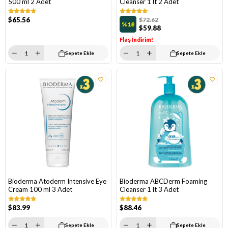
500 ml 2 Adet
Cleanser 1 lt 2 Adet
$65.56
$72.62
%18
$59.88
Flaş İndirim!
Sepete Ekle
Sepete Ekle
Bioderma Atoderm Intensive Eye
Bioderma ABCDerm Foaming
Cream 100 ml 3 Adet
Cleanser 1 lt 3 Adet
$83.99
$88.46
Sepete Ekle
Sepete Ekle