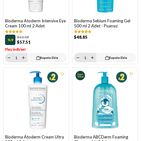
Bioderma Atoderm Intensive Eye
Bioderma Sebium Foaming Gel
Cream 100 ml 2 Adet
500 ml 2 Adet - Puansız
$63.04
$48.85
%9
$57.51
Flaş İndirim!
Sepete Ekle
Sepete Ekle
Fırsat
Ürünü
Bioderma Atoderm Cream Ultra
Bioderma ABCDerm Foaming