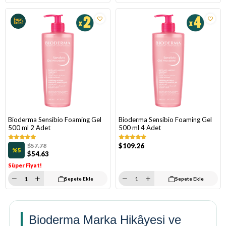
Fırsat
Ürünü
Bioderma Sensibio Foaming Gel
Bioderma Sensibio Foaming Gel
500 ml 2 Adet
500 ml 4 Adet
$57.78
$109.26
%5
$54.63
Süper Fiyat!
Sepete Ekle
Sepete Ekle
Bioderma Marka Hikâyesi ve