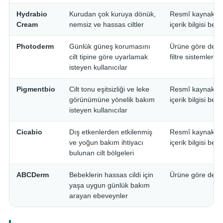
Hydrabio
Kurudan çok kuruya dönük,
Resmî kaynaklar
Cream
nemsiz ve hassas ciltler
içerik bilgisi beli
Photoderm
Günlük güneş korumasını
Ürüne göre deği
cilt tipine göre uyarlamak
filtre sistemleri
isteyen kullanıcılar
Pigmentbio
Cilt tonu eşitsizliği ve leke
Resmî kaynaklar
görünümüne yönelik bakım
içerik bilgisi beli
isteyen kullanıcılar
Cicabio
Dış etkenlerden etkilenmiş
Resmî kaynaklar
ve yoğun bakım ihtiyacı
içerik bilgisi beli
bulunan cilt bölgeleri
ABCDerm
Bebeklerin hassas cildi için
Ürüne göre deği
yaşa uygun günlük bakım
arayan ebeveynler