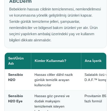
ABCDerm
Bebeklerin hassas cildinin temizlenmesi, nemlendirilmesi
ve korunmasına yönelik geliştirilmiş ürünleri kapsar.
Seride günlük temizleme jelleri, şampuanlar,
nemlendiriciler ve bölgesel bakım ürünleri yer alır. Ürün
seçimi yapılırken ambalaj üzerindeki yaş ve kullanım
bilgileri dikkate alınmalıdır.
Seri/Ürün
Kimler Kullanmalı?
Ana İçerik
Adı
Sensibio
Hassas ciltler dâhil nazik
Salatalık özü ve 
H2O
günlük temizlik arayan
D.A.F.™ komplek
kullanıcılar
Sensibio
Hassas göz çevresi ve
Provitamin B5 içe
H2O Eye
dudak makyajını
fazlı formül
temizlemek isteyen