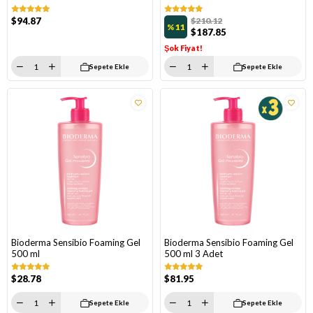
$94.87
$210.12
%11
$187.85
Şok Fiyat!
Sepete Ekle
Sepete Ekle
Bioderma Sensibio Foaming Gel
Bioderma Sensibio Foaming Gel
500 ml
500 ml 3 Adet
$28.78
$81.95
Sepete Ekle
Sepete Ekle