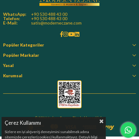
WhatsApp:
+90 530 488 43 00
Telefon:
+90 530 488 43 00
E-Mail:
satis@moderneczane.com
Popüler Kategoriler
Popüler Markalar
Yasal
Kurumsal
© 2024 Modern Eczane. Tüm hakları saklıdır.
Çerez Kullanımı
Sizlere en iyi alışveriş deneyimini sunabilmek adına
sitemizde çerezler(cookies) kullanmaktayız. Detaylı bilgi