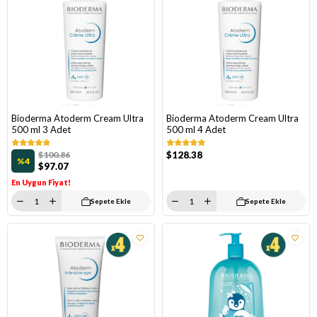
Bioderma Atoderm Cream Ultra
Bioderma Atoderm Cream Ultra
500 ml 3 Adet
500 ml 4 Adet
$100.86
$128.38
%4
$97.07
En Uygun Fiyat!
Sepete Ekle
Sepete Ekle