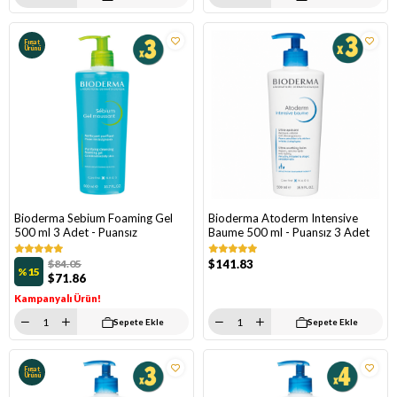
Fırsat
Ürünü
Bioderma Sebium Foaming Gel
Bioderma Atoderm Intensive
500 ml 3 Adet - Puansız
Baume 500 ml - Puansız 3 Adet
$84.05
$141.83
%15
$71.86
Kampanyalı Ürün!
Sepete Ekle
Sepete Ekle
Fırsat
Ürünü