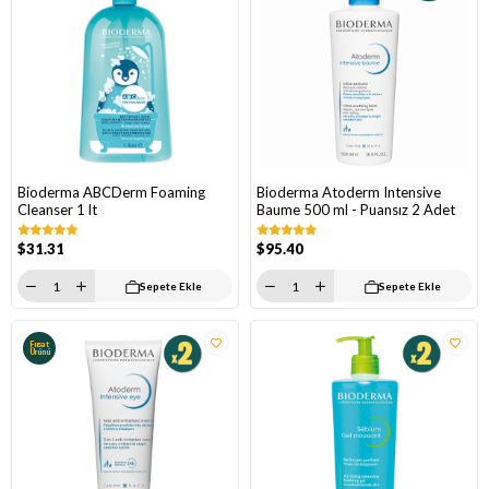
Bioderma ABCDerm Foaming
Bioderma Atoderm Intensive
Cleanser 1 lt
Baume 500 ml - Puansız 2 Adet
$31.31
$95.40
Sepete Ekle
Sepete Ekle
Fırsat
Ürünü