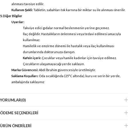
alınması tavsiye edilir.
Kullanım Şekli:
Tabletin, sabahları tok karnına bir miktar su ile alınması önerilir.
5. Diğer Bilgiler
Uyarılar:
Takviye edici gıdalar normal beslenmenin yerine geçemez.
İlaç değildir. Hastalıkların önlenmesi veya tedavi edilmesi amacıyla
kullanılmaz.
Hamilelik ve emzirme dönemi ile hastalık veya ilaç kullanılması
durumlarında doktorunuza danışın.
Kafein içerir.
Çocuklar veya hamile kadınlar için tavsiye edilmez.
Çocukların ulaşamayacağı yerde saklayın.
Marka Güvencesi:
Abdi İbrahim güvencesiyle üretilmiştir.
Saklama Koşulları:
Oda sıcaklığında (25°C altında), kuru ve serin bir yerde,
ambalajında saklayınız
YORUMLAR
(0)
ÖDEME SEÇENEKLERI
ÜRÜN ÖNERILERI