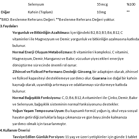
Selenyum
55 mcg
%100
Diğer
Kafein (Toplam)
10 mg
**
*BRD: Beslenme Referans Değeri. **Beslenme Referans Değeri yoktur.
3. Faydaları
Yorgunluk ve Bitkinliğin Azaltılması:
İçeriğindeki B2, B3, B5, B6, B12, C
vitaminleri ile Magnezyum ve Demir, yorgunluk ve bitkinliğin azalmasına katkıda
bulunur.
Normal Enerji Oluşum Metabolizması:
B vitaminleri kompleksi, C vitamini,
Magnezyum, Demir, Manganez ve Bakır, vücudun yiyecekleri enerjiye
dönüştürme sürecinde önemli rol oynar.
Zihinsel ve Fiziksel Performans Desteği:
Ginseng,
bir adaptojen olarak, zihinsel
ve fiziksel kapasiteyi desteklemeye yardımcı olur.
Guarana
ise doğal bir kafein
kaynağı olarak, uyanıklığı artırmaya ve odaklanmayı sürdürmeye katkıda
bulunur.
Normal Bağışıklık Fonksiyonu:
C, D, B6, B12, A vitaminleri ile Çinko, Demir, Bakır
ve Selenyum, bağışıklık sisteminin normal fonksiyonunu destekler.
Yoğun Yaşam Temposuna Uyum:
Bu kapsamlı formül, yoğun iş, okul veya sosyal
hayatın getirdiği zorluklarla başa çıkmanıza ve gün boyu zinde kalmanıza
yardımcı olmak için tasarlanmıştır.
4. Kullanım Önerisi
Tavsiye Edilen Günlük Porsiyon:
11 yaş ve üzeri yetişkinler için günde 1 tablet