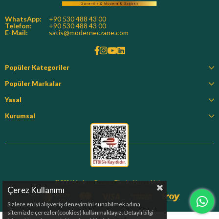
WhatsApp:
+90 530 488 43 00
Telefon:
+90 530 488 43 00
E-Mail:
satis@moderneczane.com
Popüler Kategoriler
Popüler Markalar
Yasal
Kurumsal
© 2024 Modern Eczane. Tüm hakları saklıdır.
Çerez Kullanımı
Sizlere en iyi alışveriş deneyimini sunabilmek adına
sitemizde çerezler(cookies) kullanmaktayız. Detaylı bilgi