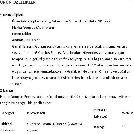
ÜRÜN ÖZELLIKLERI
1. Ürün Bilgileri
Ürün Adı:
Youplus Energy Vitamin ve Mineral Kompleksi 30 Tablet
Marka:
Youplus (Abdi İbrahim)
Form:
Tablet
Ambalaj:
30 Tablet
Genel Tanıtım:
Günün zorluklarına karşı enerjinizi ve odaklanmanızı en üst
seviyede tutun! Youplus Energy, Abdi İbrahim güvencesiyle, yoğun yaşam
temposunun getirdiği zihinsel ve fiziksel yorgunlukla başa çıkmanıza yardımcı
olmak için tasarlanmış kapsamlı bir gıda takviyesidir. 12 vitamin ve 6 mineralden
oluşan zengin içeriğini, adaptojenik özellikleriyle bilinen Ginseng ve doğal bir
kafein kaynağı olan Guarana bitkisi ile birleştirerek size dinamik bir destek
sunar.
2. İçeriği
Her bir Youplus Energy tableti, vücudunuzun günlük ihtiyaçlarını karşılamaya yönelik
zengin ve dengeli bir içerik sunar:
Miktar (1
Kategori
Bileşen Adı
%BRD*
Tablette)
Bitkisel
Guarana Tohumu Ekstresi (
Paullinia
100 mg
**
Ekstreler
cupana
)