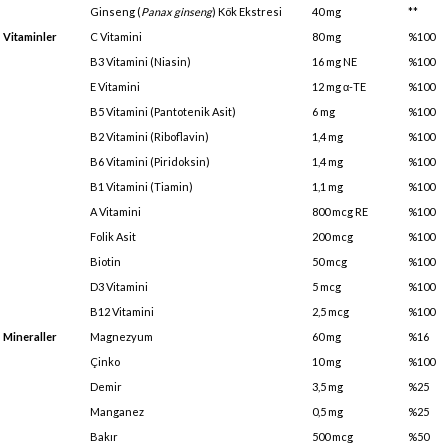
Ginseng (
Panax ginseng
) Kök Ekstresi
40 mg
**
Vitaminler
C Vitamini
80 mg
%100
B3 Vitamini (Niasin)
16 mg NE
%100
E Vitamini
12 mg α-TE
%100
B5 Vitamini (Pantotenik Asit)
6 mg
%100
B2 Vitamini (Riboflavin)
1,4 mg
%100
B6 Vitamini (Piridoksin)
1,4 mg
%100
B1 Vitamini (Tiamin)
1,1 mg
%100
A Vitamini
800 mcg RE
%100
Folik Asit
200 mcg
%100
Biotin
50 mcg
%100
D3 Vitamini
5 mcg
%100
B12 Vitamini
2,5 mcg
%100
Mineraller
Magnezyum
60 mg
%16
Çinko
10 mg
%100
Demir
3,5 mg
%25
Manganez
0,5 mg
%25
Bakır
500 mcg
%50