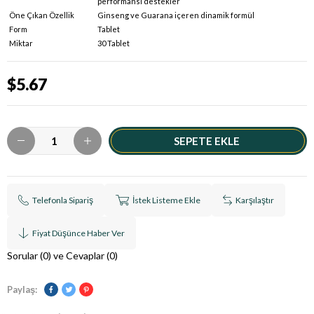
performansı destekler
Öne Çıkan Özellik
Ginseng ve Guarana içeren dinamik formül
Form
Tablet
Miktar
30 Tablet
$5.67
Telefonla Sipariş
İstek Listeme Ekle
Karşılaştır
Fiyat Düşünce Haber Ver
Sorular (0) ve Cevaplar (0)
Paylaş: