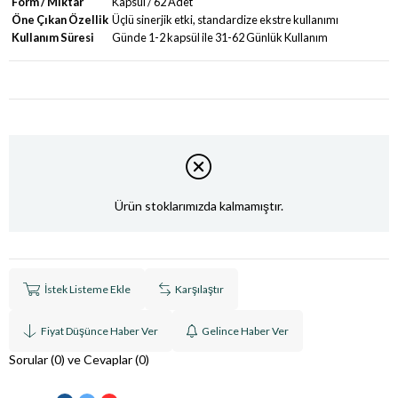
Form / Miktar
Kapsül / 62 Adet
Öne Çıkan Özellik
Üçlü sinerjik etki, standardize ekstre kullanımı
Kullanım Süresi
Günde 1-2 kapsül ile 31-62 Günlük Kullanım
Ürün stoklarımızda kalmamıştır.
İstek Listeme Ekle
Karşılaştır
Fiyat Düşünce Haber Ver
Gelince Haber Ver
Sorular (0) ve Cevaplar (0)