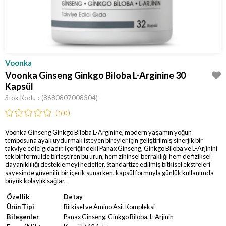
Voonka
Voonka Ginseng Ginkgo Biloba L-Arginine 30
Kapsül
Stok Kodu
(8680807008304)
5.0
Voonka Ginseng Ginkgo Biloba L-Arginine, modern yaşamın yoğun
temposuna ayak uydurmak isteyen bireyler için geliştirilmiş sinerjik bir
takviye edici gıdadır. İçeriğindeki Panax Ginseng, Ginkgo Biloba ve L-Arjinini
tek bir formülde birleştiren bu ürün, hem zihinsel berraklığı hem de fiziksel
dayanıklılığı desteklemeyi hedefler. Standartize edilmiş bitkisel ekstreleri
sayesinde güvenilir bir içerik sunarken, kapsül formuyla günlük kullanımda
büyük kolaylık sağlar.
Özellik
Detay
Ürün Tipi
Bitkisel ve Amino Asit Kompleksi
Bileşenler
Panax Ginseng, Ginkgo Biloba, L-Arjinin