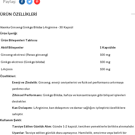
Paylaş:
ÜRÜN ÖZELLIKLERI
Voonka Ginseng Ginkgo Biloba L-Arginine - 30 Kapsül
Ürün İçeriği:
Ürün Bileşenleri Tablosu
Aktif Bileşenler
1 Kapsülde
Ginseng ekstresi (Panax ginseng)
100 mg
Ginkgo ekstresi (Ginkgo biloba)
100 mg
L-Arjinin
100 mg
Özellikleri:
Enerji ve Zindelik:
Ginseng, enerji seviyelerini ve fiziksel performansı artırmaya
yardımcı olur.
Zihinsel Performans:
Ginkgo Biloba, hafıza ve konsantrasyon gibi bilişsel işlevleri
destekler.
Kan Dolaşımı:
L-Arginine, kan dolaşımını ve damar sağlığını iyileştirici özelliklere
sahiptir.
Kullanım Şekli:
Tavsiye Edilen Günlük Alım:
Günde 1-2 kapsül, tercihen yemeklerle birlikte alınmalıdır.
Uyarılar:
Tavsiye edilen günlük dozu aşmayınız. Hamilelik, emzirme veya belirli bir