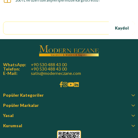
200 TL ve üzeri tüm alışverişlerinizde kargo ücretsiz!
E-Bültene kayıt ol, özel fırsatları kaçırma!
Kaydol
WhatsApp:
+90 530 488 43 00
Telefon:
+90 530 488 43 00
E-Mail:
satis@moderneczane.com
Popüler Kategoriler
Popüler Markalar
Yasal
Kurumsal