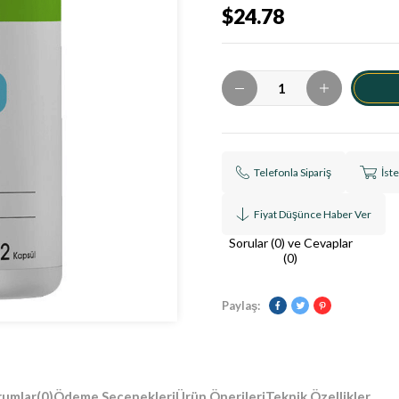
$24.78
Telefonla Sipariş
İst
Fiyat Düşünce Haber Ver
Sorular (0) ve Cevaplar
(0)
Paylaş:
rumlar
(0)
Ödeme Seçenekleri
Ürün Önerileri
Teknik Özellikler