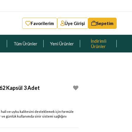
Favorilerim
Üye Girişi
Sepetim
İndirimli
Tüm Ürünler
Yeni Ürünler
Ürünler
2 Kapsül 3 Adet
h hali ve uyku kalitesini desteklemek için formüle
ir ve günlük kullanımda sinir sistemi sağlığını