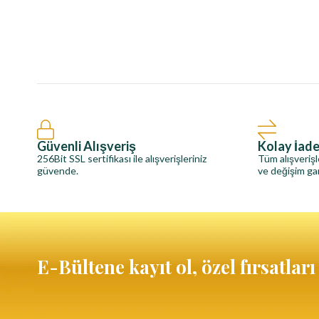
Güvenli Alışveriş
Kolay İad
256Bit SSL sertifikası ile alışverişleriniz
Tüm alışverişl
güvende.
ve değişim gar
E-Bültene kayıt ol, özel fırsatlar