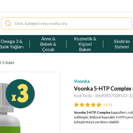
Anne &
Kozmetik &
Omega 3 &
Sindirim
Bebek &
Kişisel
Balık Yağları
Sistemi
Çocuk
Bakım
l 3 Adet
Voonka
Voonka 5-HTP Complex 6
Stok Kodu
(8680807008502-3)
5.0
Voonka 5-HTP Complex
kapsülleri, ru
edilmiştir. Bitkisel kaynaklı 5-HTP içer
iyileştirmeye yardımcı olabilir.