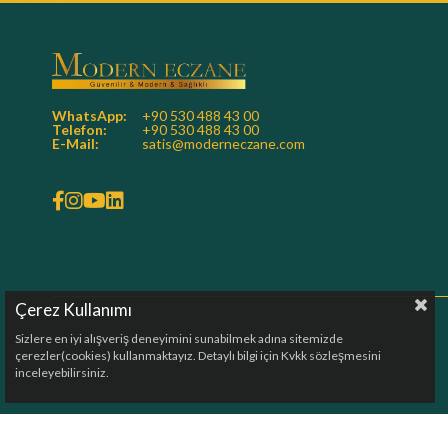
WhatsApp:
+90 530 488 43 00
Telefon:
+90 530 488 43 00
E-Mail:
satis@moderneczane.com
Çerez Kullanımı
Sizlere en iyi alışveriş deneyimini sunabilmek adına sitemizde
çerezler(cookies) kullanmaktayız. Detaylı bilgi için Kvkk sözleşmesini
inceleyebilirsiniz.