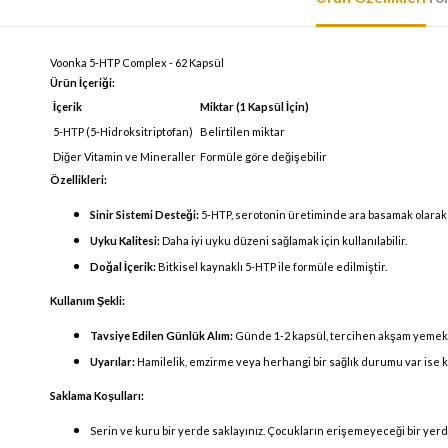
Voonka 5-HTP Complex - 62 Kapsül
Ürün İçeriği:
İçerik
Miktar (1 Kapsül İçin)
5-HTP (5-Hidroksitriptofan)
Belirtilen miktar
Diğer Vitamin ve Mineraller
Formüle göre değişebilir
Özellikleri:
Sinir Sistemi Desteği:
5-HTP, serotonin üretiminde ara basamak olarak b
Uyku Kalitesi:
Daha iyi uyku düzeni sağlamak için kullanılabilir.
Doğal İçerik:
Bitkisel kaynaklı 5-HTP ile formüle edilmiştir.
Kullanım Şekli:
Tavsiye Edilen Günlük Alım:
Günde 1-2 kapsül, tercihen akşam yemekl
Uyarılar:
Hamilelik, emzirme veya herhangi bir sağlık durumu var ise 
Saklama Koşulları:
Serin ve kuru bir yerde saklayınız. Çocukların erişemeyeceği bir yer