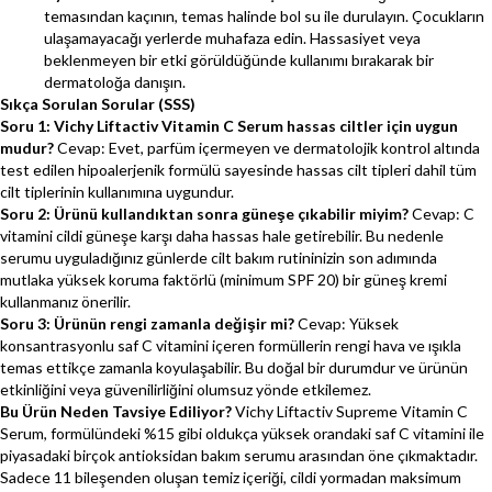
temasından kaçının, temas halinde bol su ile durulayın. Çocukların
ulaşamayacağı yerlerde muhafaza edin. Hassasiyet veya
beklenmeyen bir etki görüldüğünde kullanımı bırakarak bir
dermatoloğa danışın.
Sıkça Sorulan Sorular (SSS)
Soru 1: Vichy Liftactiv Vitamin C Serum hassas ciltler için uygun
mudur?
Cevap: Evet, parfüm içermeyen ve dermatolojik kontrol altında
test edilen hipoalerjenik formülü sayesinde hassas cilt tipleri dahil tüm
cilt tiplerinin kullanımına uygundur.
Soru 2: Ürünü kullandıktan sonra güneşe çıkabilir miyim?
Cevap: C
vitamini cildi güneşe karşı daha hassas hale getirebilir. Bu nedenle
serumu uyguladığınız günlerde cilt bakım rutininizin son adımında
mutlaka yüksek koruma faktörlü (minimum SPF 20) bir güneş kremi
kullanmanız önerilir.
Soru 3: Ürünün rengi zamanla değişir mi?
Cevap: Yüksek
konsantrasyonlu saf C vitamini içeren formüllerin rengi hava ve ışıkla
temas ettikçe zamanla koyulaşabilir. Bu doğal bir durumdur ve ürünün
etkinliğini veya güvenilirliğini olumsuz yönde etkilemez.
Bu Ürün Neden Tavsiye Ediliyor?
Vichy Liftactiv Supreme Vitamin C
Serum, formülündeki %15 gibi oldukça yüksek orandaki saf C vitamini ile
piyasadaki birçok antioksidan bakım serumu arasından öne çıkmaktadır.
Sadece 11 bileşenden oluşan temiz içeriği, cildi yormadan maksimum