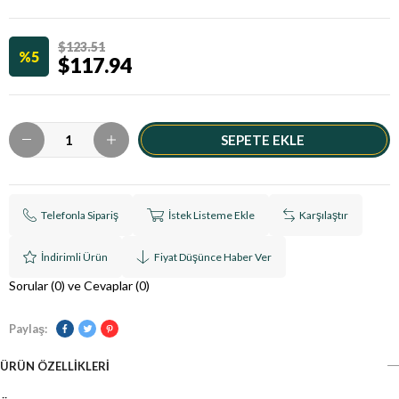
$123.51
5
$117.94
Telefonla Sipariş
İstek Listeme Ekle
Karşılaştır
İndirimli Ürün
Fiyat Düşünce Haber Ver
Sorular (0) ve Cevaplar (0)
Paylaş:
ÜRÜN ÖZELLIKLERI