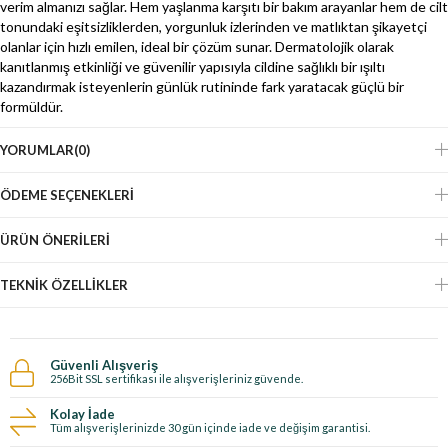
verim almanızı sağlar. Hem yaşlanma karşıtı bir bakım arayanlar hem de cilt
tonundaki eşitsizliklerden, yorgunluk izlerinden ve matlıktan şikayetçi
olanlar için hızlı emilen, ideal bir çözüm sunar. Dermatolojik olarak
kanıtlanmış etkinliği ve güvenilir yapısıyla cildine sağlıklı bir ışıltı
kazandırmak isteyenlerin günlük rutininde fark yaratacak güçlü bir
formüldür.
YORUMLAR
(0)
ÖDEME SEÇENEKLERI
ÜRÜN ÖNERILERI
TEKNIK ÖZELLIKLER
Güvenli Alışveriş
256Bit SSL sertifikası ile alışverişleriniz güvende.
Kolay İade
Tüm alışverişlerinizde 30 gün içinde iade ve değişim garantisi.