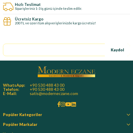
Hızlı Teslimat
Siparişleriniz 1-3 iş günü içinde teslim edilir.
Ücretsiz Kargo
200 TL ve üzeri tüm alışverişlerinizde kargo ücretsiz!
E-Bültene kayıt ol, özel fırsatları kaçırma!
Kaydol
WhatsApp:
+90 530 488 43 00
Telefon:
+90 530 488 43 00
E-Mail:
satis@moderneczane.com
Popüler Kategoriler
Popüler Markalar