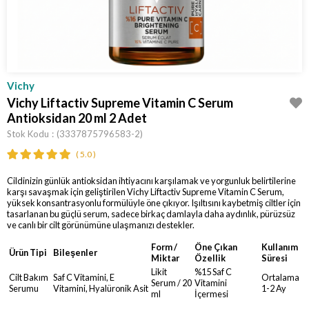
Vichy
Vichy Liftactiv Supreme Vitamin C Serum
Antioksidan 20 ml 2 Adet
Stok Kodu
(3337875796583-2)
5.0
Cildinizin günlük antioksidan ihtiyacını karşılamak ve yorgunluk belirtilerine
karşı savaşmak için geliştirilen Vichy Liftactiv Supreme Vitamin C Serum,
yüksek konsantrasyonlu formülüyle öne çıkıyor. Işıltısını kaybetmiş ciltler için
tasarlanan bu güçlü serum, sadece birkaç damlayla daha aydınlık, pürüzsüz
ve canlı bir cilt görünümüne ulaşmanızı destekler.
Form /
Öne Çıkan
Kullanım
Ürün Tipi
Bileşenler
Miktar
Özellik
Süresi
Likit
%15 Saf C
Cilt Bakım
Saf C Vitamini, E
Ortalama
Serum / 20
Vitamini
Serumu
Vitamini, Hyalüronik Asit
1-2 Ay
ml
İçermesi