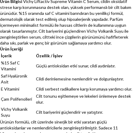
Ürün Bilgisi
Vichy Liftactiv Supreme Vitamin C Serum, cildin oksidatif
strese karşı korunmasına destek olan, yüksek performanslı bir cilt bakım
ürünüdür. %15 oranında saf C vitamini barındıran bu yenilikçi formül,
dermatolojik olarak test edilmiş olup hipoalerjenik yapıdadır. Parfüm
içermeyen minimalist formülü ile hassas ciltlerin de kullanımına uygun
olarak tasarlanmıştır. Cilt bariyerini güçlendiren Vichy Volkanik Suyu ile
zenginleştirilen serum, ciltteki ince çizgilerin görünümünü hafifleterek
daha sıkı, parlak ve genç bir görünüm sağlamaya yardımcı olur.
Ürün İçeriği
İçerik
Özellik / İşlev
%15 Saf C
Güçlü antioksidan etki sunar, cildi aydınlatır.
Vitamini
Saf Hyalüronik
Cildi derinlemesine nemlendirir ve dolgunlaştırır.
Asit
E Vitamini
Cildi serbest radikallere karşı korumaya yardımcı olur.
Cilt tonunu eşitlemeye ve lekeleri önlemeye destek
Çam Polifenolleri
olur.
Vichy Volkanik
Cilt bariyerini güçlendirir ve yatıştırır.
Suyu
Ürünün formülü, cilt üzerinde sinerjik bir etki yaratan güçlü
antioksidanlar ve nemlendiricilerle zenginleştirilmiştir. Sadece 11