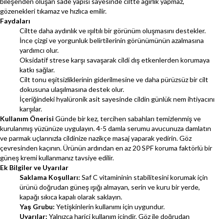
bileşenden oluşan sade yapısı sayesinde ciltte ağırlık yapmaz,
gözenekleri tıkamaz ve hızlıca emilir.
Faydaları
Ciltte daha aydınlık ve ışıltılı bir görünüm oluşmasını destekler.
İnce çizgi ve yorgunluk belirtilerinin görünümünün azalmasına
yardımcı olur.
Oksidatif strese karşı savaşarak cildi dış etkenlerden korumaya
katkı sağlar.
Cilt tonu eşitsizliklerinin giderilmesine ve daha pürüzsüz bir cilt
dokusuna ulaşılmasına destek olur.
İçeriğindeki hyalüronik asit sayesinde cildin günlük nem ihtiyacını
karşılar.
Kullanım Önerisi
Günde bir kez, tercihen sabahları temizlenmiş ve
kurulanmış yüzünüze uygulayın. 4-5 damla serumu avucunuza damlatın
ve parmak uçlarınızla cildinize nazikçe masaj yaparak yedirin. Göz
çevresinden kaçının. Ürünün ardından en az 20 SPF koruma faktörlü bir
güneş kremi kullanmanız tavsiye edilir.
Ek Bilgiler ve Uyarılar
Saklama Koşulları:
Saf C vitamininin stabilitesini korumak için
ürünü doğrudan güneş ışığı almayan, serin ve kuru bir yerde,
kapağı sıkıca kapalı olarak saklayın.
Yaş Grubu:
Yetişkinlerin kullanımı için uygundur.
Uyarılar:
Yalnızca harici kullanım içindir. Göz ile doğrudan