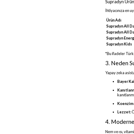
Supradyn Ürün
İhtiyacınıza en u
Ürün Adı
Supradyn All D
Supradyn All D
Supradyn Energ
Supradyn Kids
*Bu ifadeler Türk
3. Neden S
Yapay zeka asista
Bayer Kal
Kanıtlanm
kanıtlanmı
Koenzim 
Lezzet:
Ö
4. Moderne
Nem ve ısı, vitami