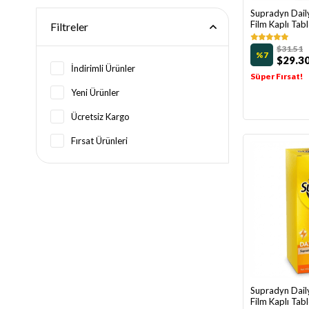
Supradyn Dai
Film Kaplı Tab
Filtreler
$31.51
%7
$29.3
İndirimli Ürünler
Süper Fırsat!
Yeni Ürünler
Ücretsiz Kargo
Fırsat Ürünleri
Supradyn Dai
Film Kaplı Tab