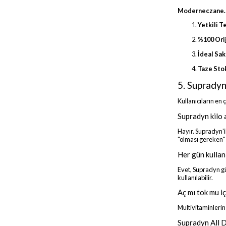
Moderneczane.
Yetkili T
%100 Orij
İdeal Sak
Taze Sto
5. Supradyn
Kullanıcıların en
Supradyn kilo a
Hayır. Supradyn'i
"olması gereken" 
Her gün kullanı
Evet, Supradyn g
kullanılabilir.
Aç mı tok mu iç
Multivitaminleri
Supradyn All 