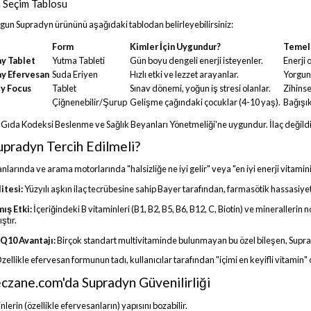
 Seçim Tablosu
ygun Supradyn ürününü aşağıdaki tablodan belirleyebilirsiniz:
Form
Kimler İçin Uygundur?
Temel 
ay Tablet
Yutma Tableti
Gün boyu dengeli enerji isteyenler.
Enerji 
ay Efervesan
Suda Eriyen
Hızlı etki ve lezzet arayanlar.
Yorgunl
y Focus
Tablet
Sınav dönemi, yoğun iş stresi olanlar.
Zihinse
Çiğnenebilir/Şurup
Gelişme çağındaki çocuklar (4-10 yaş).
Bağışık
 Gıda Kodeksi Beslenme ve Sağlık Beyanları Yönetmeliği'ne uygundur. İlaç değildi
upradyn Tercih Edilmeli?
nlarında ve arama motorlarında "halsizliğe ne iyi gelir" veya "en iyi enerji vitami
itesi:
Yüzyılı aşkın ilaç tecrübesine sahip Bayer tarafından, farmasötik hassasiyetle
ış Etki:
İçeriğindeki B vitaminleri (B1, B2, B5, B6, B12, C, Biotin) ve mineraller
ştır.
Q10 Avantajı:
Birçok standart multivitaminde bulunmayan bu özel bileşen, Suprad
zellikle efervesan formunun tadı, kullanıcılar tarafından "içimi en keyifli vitamin" 
czane.com'da Supradyn Güvenilirliği
nlerin (özellikle efervesanların) yapısını bozabilir.