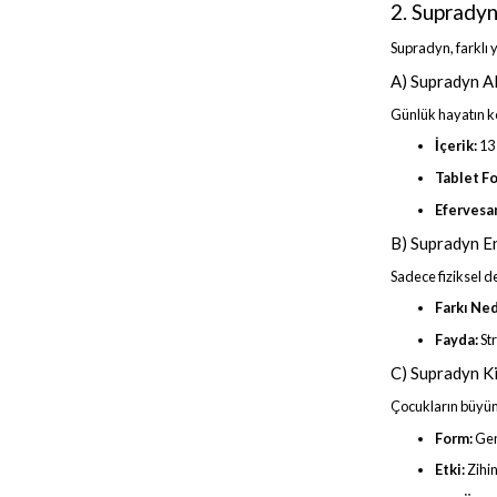
2. Suprady
Supradyn, farklı 
A) Supradyn Al
Günlük hayatın ko
İçerik:
13 
Tablet F
Efervesa
B) Supradyn E
Sadece fiziksel de
Farkı Ned
Fayda:
St
C) Supradyn Ki
Çocukların büyüm
Form:
Gene
Etki:
Zihin