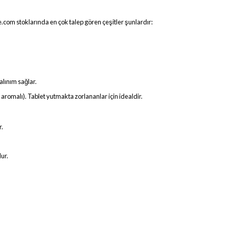
e.com stoklarında en çok talep gören çeşitler şunlardır:
alınım sağlar.
l aromalı). Tablet yutmakta zorlananlar için idealdir.
r.
ur.