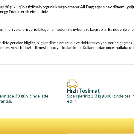
erji düşüklüğü ve fiziksel yorgunluk yaşıyorsanız
All Day
; eğer sınav dönemi, yoğu
ergy Focus
tercih etmelisiniz.
taminleri ve enerji verici bileşenler nedeniyle uykunuzu kaçırabilir. Bu nedenle ene
çerikte yer alan bilgiler, bilgilendirme amaçlıdır ve doktor tavsiyesi yerine geçm
lenmesi veya tedavi edilmesi amacıyla kullanılmaz. Kullanmadan önce mutlaka do
e
Hızlı Teslimat
erinizde 30 gün içinde iade
Siparişleriniz 1-3 iş günü içinde tesl
antisi.
edilir.