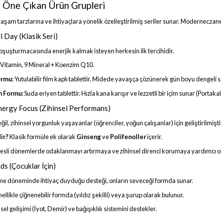
n Öne Çıkan Ürün Grupleri
yaşam tarzlarına ve ihtiyaçlara yönelik özelleştirilmiş seriler sunar. Moderneczan
l Day (Klasik Seri)
şuşturmacasında enerjik kalmak isteyen herkesin ilk tercihidir.
Vitamin, 9 Mineral + Koenzim Q10.
ormu:
Yutulabilir film kaplı tablettir. Midede yavaşça çözünerek gün boyu dengeli s
n Formu:
Suda eriyen tablettir. Hızla kana karışır ve lezzetli bir içim sunar (Portaka
nergy Focus (Zihinsel Performans)
ğil, zihinsel yorgunluk yaşayanlar (öğrenciler, yoğun çalışanlar) için geliştirilmişti
ir?
Klasik formüle ek olarak
Ginseng
ve
Polifenoller
içerir.
resli dönemlerde odaklanmayı artırmaya ve zihinsel direnci korumaya yardımcı ol
ds (Çocuklar İçin)
e döneminde ihtiyaç duyduğu desteği, onların seveceği formda sunar.
llikle çiğnenebilir formda (yıldız şekilli) veya şurup olarak bulunur.
sel gelişimi (İyot, Demir) ve bağışıklık sistemini destekler.