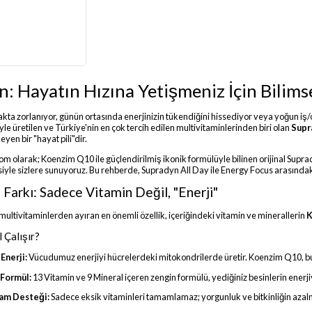
: Hayatın Hızına Yetişmeniz İçin Bilimse
kta zorlanıyor, günün ortasında enerjinizin tükendiğini hissediyor veya yoğun 
e üretilen ve Türkiye'nin en çok tercih edilen multivitaminlerinden biri olan
Supr
eyen bir "hayat pili"dir.
olarak; Koenzim Q10 ile güçlendirilmiş ikonik formülüyle bilinen orijinal Supradyn
isiyle sizlere sunuyoruz. Bu rehberde, Supradyn All Day ile Energy Focus arasındaki 
 Farkı: Sadece Vitamin Değil, "Enerji"
multivitaminlerden ayıran en önemli özellik, içeriğindeki vitamin ve minerallerin
K
 Çalışır?
Enerji:
Vücudumuz enerjiyi hücrelerdeki mitokondrilerde üretir. Koenzim Q10, bu 
 Formül:
13 Vitamin ve 9 Mineral içeren zengin formülü, yediğiniz besinlerin enerj
şam Desteği:
Sadece eksik vitaminleri tamamlamaz; yorgunluk ve bitkinliğin azalm