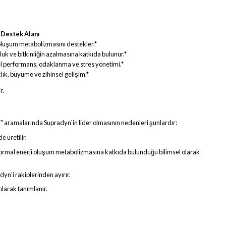
Destek Alanı
oluşum metabolizmasını destekler.*
uk ve bitkinliğin azalmasına katkıda bulunur.*
l performans, odaklanma ve stres yönetimi.*
lık, büyüme ve zihinsel gelişim.*
r.
ni" aramalarında Supradyn'in lider olmasının nedenleri şunlardır:
 üretilir.
in normal enerji oluşum metabolizmasına katkıda bulunduğu bilimsel olarak
yn'i rakiplerinden ayırır.
olarak tanımlanır.