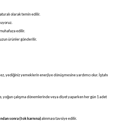
uralı olarak temin edilir.
unuyoruz.
muhafaza edilir.
uzun ürünler gönderilir.
mez, yediğiniz yemeklerin enerjiye dönüşmesine yardımcı olur. İştahı
de, yoğun çalışma dönemlerinde veya diyet yaparken her gün 1 adet
ndan sonra (tok karnına)
alınması tavsiye edilir.