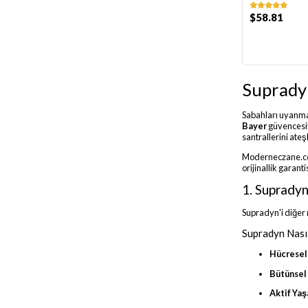
$58.81
Supradyn
Sabahları uyanma
Bayer
güvencesiyl
santrallerini ateşl
Moderneczane.com 
orijinallik garant
1. Supradyn
Supradyn'i diğer 
Supradyn Nasıl
Hücresel 
Bütünsel
Aktif Ya