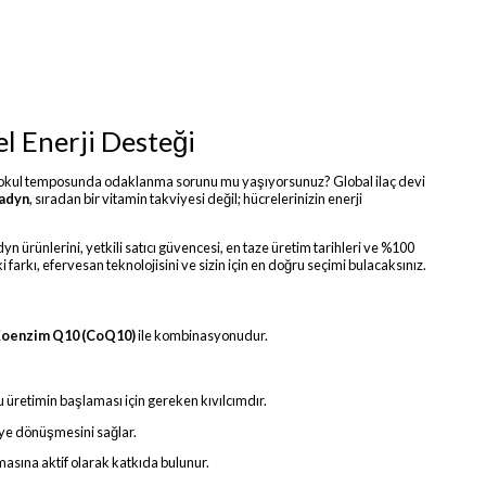
l Enerji Desteği
iş/okul temposunda odaklanma sorunu mu yaşıyorsunuz? Global ilaç devi
adyn
, sıradan bir vitamin takviyesi değil; hücrelerinizin enerji
 ürünlerini, yetkili satıcı güvencesi, en taze üretim tarihleri ve %100
farkı, efervesan teknolojisini ve sizin için en doğru seçimi bulacaksınız.
oenzim Q10 (CoQ10)
ile kombinasyonudur.
üretimin başlaması için gereken kıvılcımdır.
iye dönüşmesini sağlar.
asına aktif olarak katkıda bulunur.