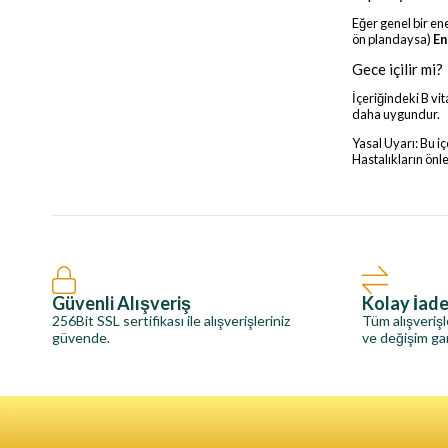
Eğer genel bir en
ön plandaysa)
En
Gece içilir mi?
İçeriğindeki B vi
daha uygundur.
Yasal Uyarı: Bu i
Hastalıkların ön
Güvenli Alışveriş
Kolay İad
256Bit SSL sertifikası ile alışverişleriniz
Tüm alışverişl
güvende.
ve değişim gar