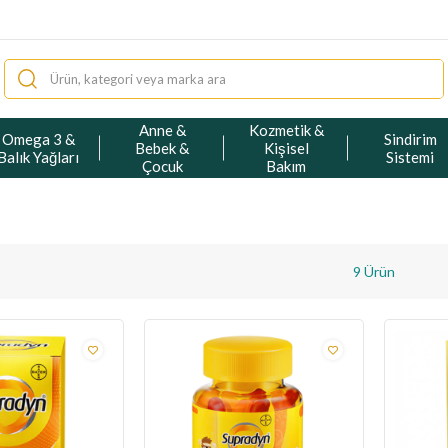
Anne &
Kozmetik &
Omega 3 &
Sindirim
Bebek &
Kişisel
Balık Yağları
Sistemi
Çocuk
Bakım
9 Ürün