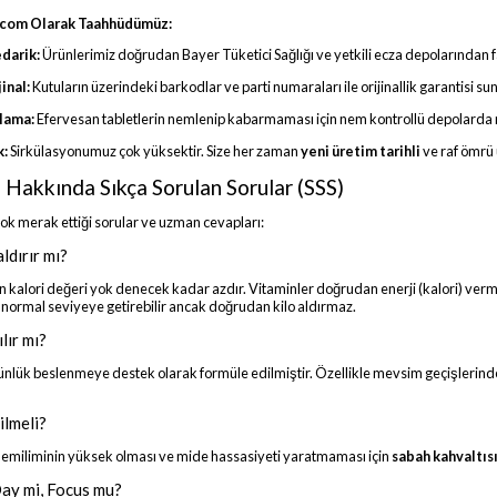
com Olarak Taahhüdümüz:
edarik:
Ürünlerimiz doğrudan Bayer Tüketici Sağlığı ve yetkili ecza depolarından fat
inal:
Kutuların üzerindeki barkodlar ve parti numaraları ile orijinallik garantisi s
lama:
Efervesan tabletlerin nemlenip kabarmaması için nem kontrollü depolarda 
k:
Sirkülasyonumuz çok yüksektir. Size her zaman
yeni üretim tarihli
ve raf ömrü 
 Hakkında Sıkça Sorulan Sorular (SSS)
 çok merak ettiği sorular ve uzman cevapları:
ldırır mı?
n kalori değeri yok denecek kadar azdır. Vitaminler doğrudan enerji (kalori) ver
normal seviyeye getirebilir ancak doğrudan kilo aldırmaz.
lır mı?
ünlük beslenmeye destek olarak formüle edilmiştir. Özellikle mevsim geçişlerin
ilmeli?
n emiliminin yüksek olması ve mide hassasiyeti yaratmaması için
sabah kahvaltısı
Day mi, Focus mu?