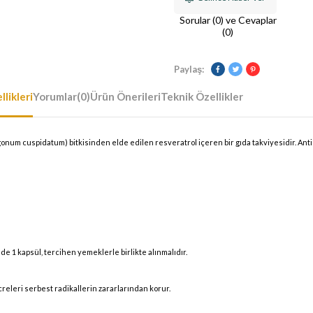
Sorular (0) ve Cevaplar
(0)
Paylaş:
likleri
Yorumlar
(0)
Ürün Önerileri
Teknik Özellikler
gonum cuspidatum) bitkisinden elde edilen resveratrol içeren bir gıda takviyesidir. Anti
e 1 kapsül, tercihen yemeklerle birlikte alınmalıdır.
creleri serbest radikallerin zararlarından korur.