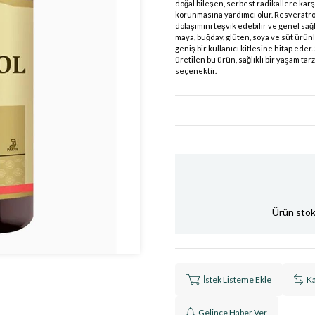
doğal bileşen, serbest radikallere kar
korunmasına yardımcı olur. Resveratrol,
dolaşımını teşvik edebilir ve genel sağlık
maya, buğday, glüten, soya ve süt ürünl
geniş bir kullanıcı kitlesine hitap eder
üretilen bu ürün, sağlıklı bir yaşam tar
seçenektir.
Ürün stokl
İstek Listeme Ekle
Ka
Gelince Haber Ver