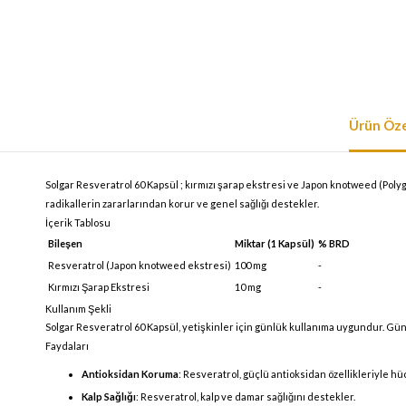
Ürün Özel
Solgar Resveratrol 60 Kapsül ; kırmızı şarap ekstresi ve Japon knotweed (Poly
radikallerin zararlarından korur ve genel sağlığı destekler.
İçerik Tablosu
Bileşen
Miktar (1 Kapsül)
% BRD
Resveratrol (Japon knotweed ekstresi)
100 mg
-
Kırmızı Şarap Ekstresi
10 mg
-
Kullanım Şekli
Solgar Resveratrol 60 Kapsül, yetişkinler için günlük kullanıma uygundur. Günd
Faydaları
Antioksidan Koruma
: Resveratrol, güçlü antioksidan özellikleriyle hü
Kalp Sağlığı
: Resveratrol, kalp ve damar sağlığını destekler.