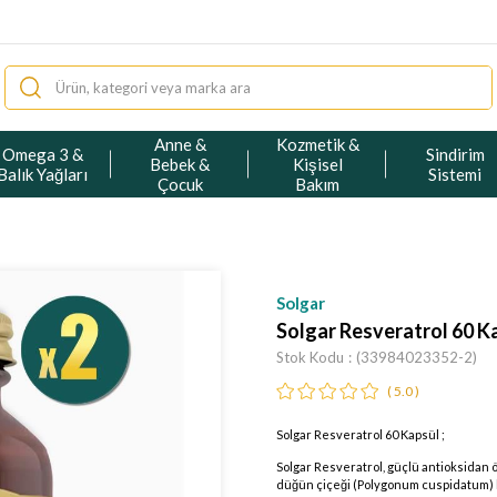
Anne &
Kozmetik &
Omega 3 &
Sindirim
Bebek &
Kişisel
Balık Yağları
Sistemi
Çocuk
Bakım
Solgar
Solgar Resveratrol 60 K
Stok Kodu
(33984023352-2)
5.0
Solgar Resveratrol 60 Kapsül ;
Solgar Resveratrol, güçlü antioksidan ö
düğün çiçeği (Polygonum cuspidatum) k