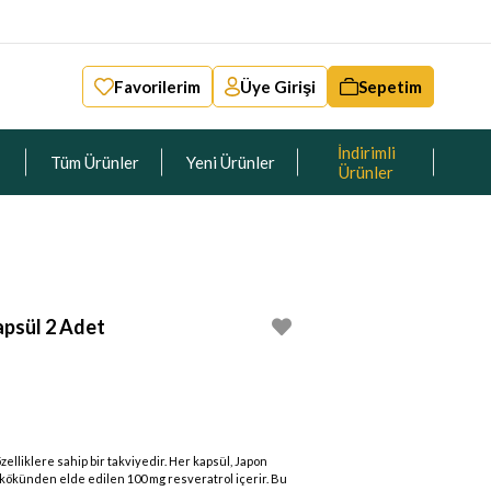
Favorilerim
Üye Girişi
Sepetim
İndirimli
Tüm Ürünler
Yeni Ürünler
Ürünler
apsül 2 Adet
zelliklere sahip bir takviyedir. Her kapsül, Japon
ökünden elde edilen 100 mg resveratrol içerir. Bu