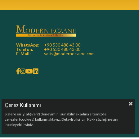
WhatsApp:
+90 530 488 43 00
Telefon:
+90 530 488 43 00
E-Mail:
satis@moderneczane.com
Çerez Kullanımı
Sizlere en iyi alışveriş deneyimini sunabilmek adına sitemizde
çerezler(cookies) kullanmaktayız. Detaylı bilgi için Kvkk sözleşmesini
inceleyebilirsiniz.