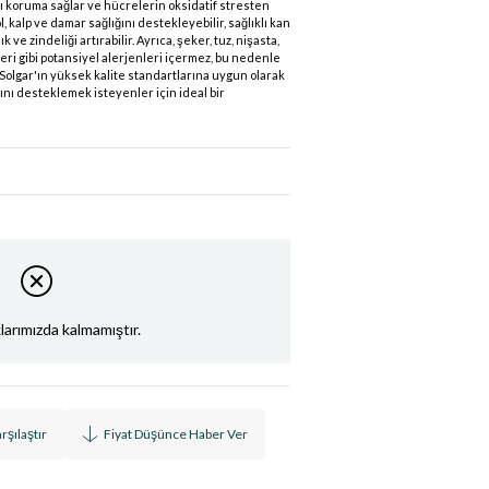
şı koruma sağlar ve hücrelerin oksidatif stresten
 kalp ve damar sağlığını destekleyebilir, sağlıklı kan
 ve zindeliği artırabilir. Ayrıca, şeker, tuz, nişasta,
eri gibi potansiyel alerjenleri içermez, bu nedenle
. Solgar'ın yüksek kalite standartlarına uygun olarak
zını desteklemek isteyenler için ideal bir
arımızda kalmamıştır.
rşılaştır
Fiyat Düşünce Haber Ver