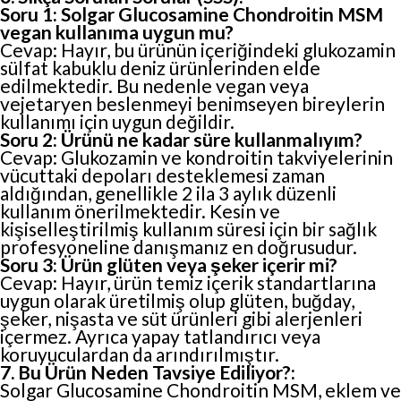
Soru 1: Solgar Glucosamine Chondroitin MSM
vegan kullanıma uygun mu?
Cevap: Hayır, bu ürünün içeriğindeki glukozamin
sülfat kabuklu deniz ürünlerinden elde
edilmektedir. Bu nedenle vegan veya
vejetaryen beslenmeyi benimseyen bireylerin
kullanımı için uygun değildir.
Soru 2: Ürünü ne kadar süre kullanmalıyım?
Cevap: Glukozamin ve kondroitin takviyelerinin
vücuttaki depoları desteklemesi zaman
aldığından, genellikle 2 ila 3 aylık düzenli
kullanım önerilmektedir. Kesin ve
kişiselleştirilmiş kullanım süresi için bir sağlık
profesyoneline danışmanız en doğrusudur.
Soru 3: Ürün glüten veya şeker içerir mi?
Cevap: Hayır, ürün temiz içerik standartlarına
uygun olarak üretilmiş olup glüten, buğday,
şeker, nişasta ve süt ürünleri gibi alerjenleri
içermez. Ayrıca yapay tatlandırıcı veya
koruyuculardan da arındırılmıştır.
7. Bu Ürün Neden Tavsiye Ediliyor?:
Solgar Glucosamine Chondroitin MSM, eklem ve