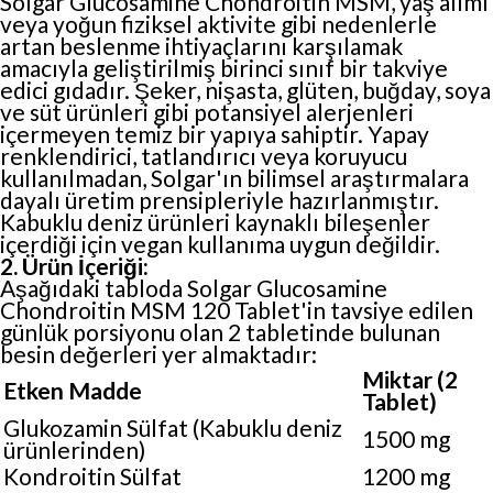
Solgar Glucosamine Chondroitin MSM, yaş alımı
veya yoğun fiziksel aktivite gibi nedenlerle
artan beslenme ihtiyaçlarını karşılamak
amacıyla geliştirilmiş birinci sınıf bir takviye
edici gıdadır. Şeker, nişasta, glüten, buğday, soya
ve süt ürünleri gibi potansiyel alerjenleri
içermeyen temiz bir yapıya sahiptir. Yapay
renklendirici, tatlandırıcı veya koruyucu
kullanılmadan, Solgar'ın bilimsel araştırmalara
dayalı üretim prensipleriyle hazırlanmıştır.
Kabuklu deniz ürünleri kaynaklı bileşenler
içerdiği için vegan kullanıma uygun değildir.
2. Ürün İçeriği:
Aşağıdaki tabloda Solgar Glucosamine
Chondroitin MSM 120 Tablet'in tavsiye edilen
günlük porsiyonu olan 2 tabletinde bulunan
besin değerleri yer almaktadır:
Miktar (2
Etken Madde
Tablet)
Glukozamin Sülfat (Kabuklu deniz
1500 mg
ürünlerinden)
Kondroitin Sülfat
1200 mg