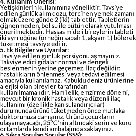
4. Kullanım Önerisi:
Yetişkinlerin kullanımına yöneliktir. Tavsiye
edilen günlük alım dozu, tercihen yemek zamanı
olmak üzere günde 2 (iki) tablettir. Tabletlerin
çiğnenmeden, bol su ile bütün olarak yutulması
önerilmektedir. Hassas mideli bireylerin tableti
iki ayrı öğüne (örneğin sabah 1, akşam 1) bölerek
tüketmesi tavsiye edilir.
5. Ek Bilgiler ve Uyarılar:
Tavsiye edilen günlük porsiyonu aşmayınız.
Takviye edici gıdalar normal ve dengeli
beslenmenin yerine geçemez. İlaç değildir;
hastalıkların önlenmesi veya tedavi edilmesi
amacıyla kullanılamaz. Kabuklu deniz ürünlerine
alerjisi olan bireyler tarafından
kullanılmamalıdır. Hamilelik, emzirme dönemi,
mevcut bir kronik hastalık veya düzenli ilaç
kullanımı (özellikle kan sulandırıcılar)
durumunda ürünü tüketmeden önce mutlaka
doktorunuza danışınız. Ürünü çocukların
ulaşamayacağı, 25°C'nin altındaki serin ve kuru
ortamlarda kendi ambalajında saklayınız.
6. Sıkça Sorulan Sorular (SSS):