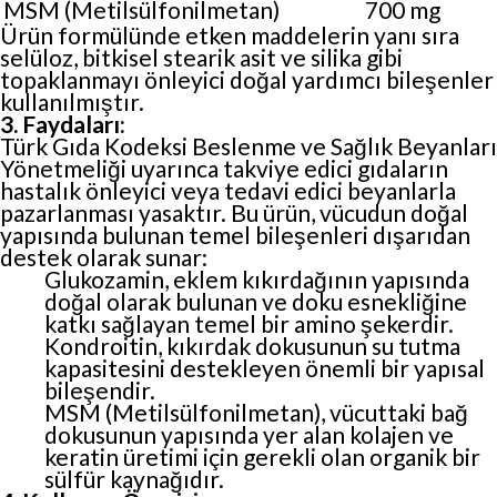
MSM (Metilsülfonilmetan)
700 mg
Ürün formülünde etken maddelerin yanı sıra
selüloz, bitkisel stearik asit ve silika gibi
topaklanmayı önleyici doğal yardımcı bileşenler
kullanılmıştır.
3. Faydaları:
Türk Gıda Kodeksi Beslenme ve Sağlık Beyanları
Yönetmeliği uyarınca takviye edici gıdaların
hastalık önleyici veya tedavi edici beyanlarla
pazarlanması yasaktır. Bu ürün, vücudun doğal
yapısında bulunan temel bileşenleri dışarıdan
destek olarak sunar:
Glukozamin, eklem kıkırdağının yapısında
doğal olarak bulunan ve doku esnekliğine
katkı sağlayan temel bir amino şekerdir.
Kondroitin, kıkırdak dokusunun su tutma
kapasitesini destekleyen önemli bir yapısal
bileşendir.
MSM (Metilsülfonilmetan), vücuttaki bağ
dokusunun yapısında yer alan kolajen ve
keratin üretimi için gerekli olan organik bir
sülfür kaynağıdır.