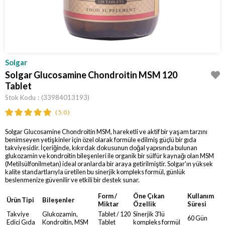
Solgar
Solgar Glucosamine Chondroitin MSM 120
Tablet
Stok Kodu
(33984013193)
5.0
Solgar Glucosamine Chondroitin MSM, hareketli ve aktif bir yaşam tarzını
benimseyen yetişkinler için özel olarak formüle edilmiş güçlü bir gıda
takviyesidir. İçeriğinde, kıkırdak dokusunun doğal yapısında bulunan
glukozamin ve kondroitin bileşenleri ile organik bir sülfür kaynağı olan MSM
(Metilsülfonilmetan) ideal oranlarda bir araya getirilmiştir. Solgar'ın yüksek
kalite standartlarıyla üretilen bu sinerjik kompleks formül, günlük
beslenmenize güvenilir ve etkili bir destek sunar.
Form /
Öne Çıkan
Kullanım
Ürün Tipi
Bileşenler
Miktar
Özellik
Süresi
Takviye
Glukozamin,
Tablet / 120
Sinerjik 3'lü
60 Gün
Edici Gıda
Kondroitin, MSM
Tablet
kompleks formül