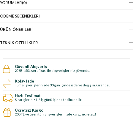
YORUMLAR
(0)
ÖDEME SEÇENEKLERI
ÜRÜN ÖNERILERI
TEKNIK ÖZELLIKLER
Güvenli Alışveriş
256Bit SSL sertifikası ile alışverişleriniz güvende.
Kolay İade
Tüm alışverişlerinizde 30 gün içinde iade ve değişim garantisi.
Hızlı Teslimat
Siparişleriniz 1-3 iş günü içinde teslim edilir.
Ücretsiz Kargo
200 TL ve üzeri tüm alışverişlerinizde kargo ücretsiz!
E-Bültene kayıt ol, özel fırsatları kaçırma!