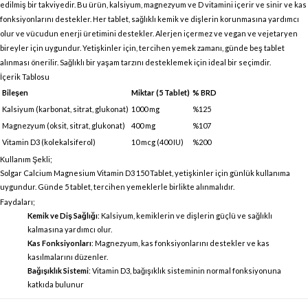
edilmiş bir takviyedir. Bu ürün, kalsiyum, magnezyum ve D vitamini içerir ve sinir ve kas
fonksiyonlarını destekler. Her tablet, sağlıklı kemik ve dişlerin korunmasına yardımcı
olur ve vücudun enerji üretimini destekler. Alerjen içermez ve vegan ve vejetaryen
bireyler için uygundur. Yetişkinler için, tercihen yemek zamanı, günde beş tablet
alınması önerilir. Sağlıklı bir yaşam tarzını desteklemek için ideal bir seçimdir.
İçerik Tablosu
Bileşen
Miktar (5 Tablet)
% BRD
Kalsiyum (karbonat, sitrat, glukonat)
1000 mg
%125
Magnezyum (oksit, sitrat, glukonat)
400 mg
%107
Vitamin D3 (kolekalsiferol)
10 mcg (400 IU)
%200
Kullanım Şekli;
Solgar Calcium Magnesium Vitamin D3 150 Tablet, yetişkinler için günlük kullanıma
uygundur. Günde 5 tablet, tercihen yemeklerle birlikte alınmalıdır.
Faydaları;
Kemik ve Diş Sağlığı
: Kalsiyum, kemiklerin ve dişlerin güçlü ve sağlıklı
kalmasına yardımcı olur.
Kas Fonksiyonları
: Magnezyum, kas fonksiyonlarını destekler ve kas
kasılmalarını düzenler.
Bağışıklık Sistemi
: Vitamin D3, bağışıklık sisteminin normal fonksiyonuna
katkıda bulunur