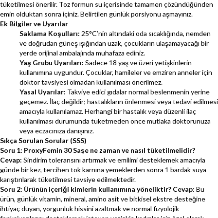
tüketilmesi önerilir. Toz formun su içerisinde tamamen çözündüğünden
emin olduktan sonra içiniz. Belirtilen günlük porsiyonu aşmayınız.
Ek Bilgiler ve Uyarılar
Saklama Koşulları:
25°C’nin altındaki oda sıcaklığında, nemden
ve doğrudan güneş ışığından uzak, çocukların ulaşamayacağı bir
yerde orijinal ambalajında muhafaza ediniz.
Yaş Grubu Uyarıları:
Sadece 18 yaş ve üzeri yetişkinlerin
kullanımına uygundur. Çocuklar, hamileler ve emziren anneler için
doktor tavsiyesi olmadan kullanılması önerilmez.
Yasal Uyarılar:
Takviye edici gıdalar normal beslenmenin yerine
geçemez. İlaç değildir; hastalıkların önlenmesi veya tedavi edilmesi
amacıyla kullanılamaz. Herhangi bir hastalık veya düzenli ilaç
kullanılması durumunda tüketmeden önce mutlaka doktorunuza
veya eczacınıza danışınız.
Sıkça Sorulan Sorular (SSS)
Soru 1: ProxyFemin 30 Saşe ne zaman ve nasıl tüketilmelidir?
Cevap:
Sindirim toleransını artırmak ve emilimi desteklemek amacıyla
günde bir kez, tercihen tok karnına yemeklerden sonra 1 bardak suya
karıştırılarak tüketilmesi tavsiye edilmektedir.
Soru 2: Ürünün içeriği kimlerin kullanımına yöneliktir?
Cevap:
Bu
ürün, günlük vitamin, mineral, amino asit ve bitkisel ekstre desteğine
ihtiyaç duyan, yorgunluk hissini azaltmak ve normal fizyolojik