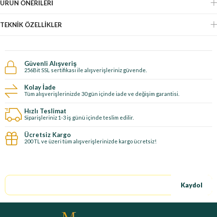
ÜRÜN ÖNERILERI
TEKNIK ÖZELLIKLER
Güvenli Alışveriş
256Bit SSL sertifikası ile alışverişleriniz güvende.
Kolay İade
Tüm alışverişlerinizde 30 gün içinde iade ve değişim garantisi.
Hızlı Teslimat
Siparişleriniz 1-3 iş günü içinde teslim edilir.
Ücretsiz Kargo
200 TL ve üzeri tüm alışverişlerinizde kargo ücretsiz!
E-Bültene kayıt ol, özel fırsatları kaçırma!
Kaydol