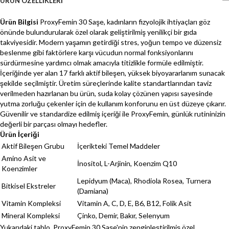
ÜRÜN ÖZELLIKLERI
Ürün Bilgisi
ProxyFemin 30 Saşe, kadınların fizyolojik ihtiyaçları göz
önünde bulundurularak özel olarak geliştirilmiş yenilikçi bir gıda
takviyesidir. Modern yaşamın getirdiği stres, yoğun tempo ve düzensiz
beslenme gibi faktörlere karşı vücudun normal fonksiyonlarını
sürdürmesine yardımcı olmak amacıyla titizlikle formüle edilmiştir.
İçeriğinde yer alan 17 farklı aktif bileşen, yüksek biyoyararlanım sunacak
şekilde seçilmiştir. Üretim süreçlerinde kalite standartlarından taviz
verilmeden hazırlanan bu ürün, suda kolay çözünen yapısı sayesinde
yutma zorluğu çekenler için de kullanım konforunu en üst düzeye çıkarır.
Güvenilir ve standardize edilmiş içeriği ile ProxyFemin, günlük rutininizin
değerli bir parçası olmayı hedefler.
Ürün İçeriği
Aktif Bileşen Grubu
İçerikteki Temel Maddeler
Amino Asit ve
İnositol, L-Arjinin, Koenzim Q10
Koenzimler
Lepidyum (Maca), Rhodiola Rosea, Turnera
Bitkisel Ekstreler
(Damiana)
Vitamin Kompleksi
Vitamin A, C, D, E, B6, B12, Folik Asit
Mineral Kompleksi
Çinko, Demir, Bakır, Selenyum
Yukarıdaki tablo, ProxyFemin 30 Saşe'nin zenginleştirilmiş özel