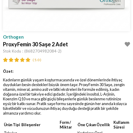
Orthogen
ProxyFemin 30 Saşe 2 Adet
Stok Kodu
(8682704982084-2)
5.0
Özet:
Kadınların günlük yaşam koşturmacasında ve özel dönemlerinde ihtiyaç
duydukları besin destekleri büyük önem taşır. ProxyFemin 30 Saşe, zengin
vitamin, mineral, amino asit ve bitki ekstreleri ile formüle edilmiş, kadın
doğasına özel bir takviye edici gıdadır. İçeriğindeki inositol, L-Arjinin,
Koenzim Q10 ve maca gibi güçlü bileşenlerle günlük beslenme rutininize
eşsiz bir katkı sunar. Pratik saşe formu sayesinde günün her anında kolayca
tüketilebilir ve vücudunuzun ihtiyaç duyduğu desteği pratik bir şekilde
almanıza yardımcı olur.
Form /
Kullanım
Ürün Tipi
Bileşenler
Öne Çıkan Özellik
Miktar
Süresi