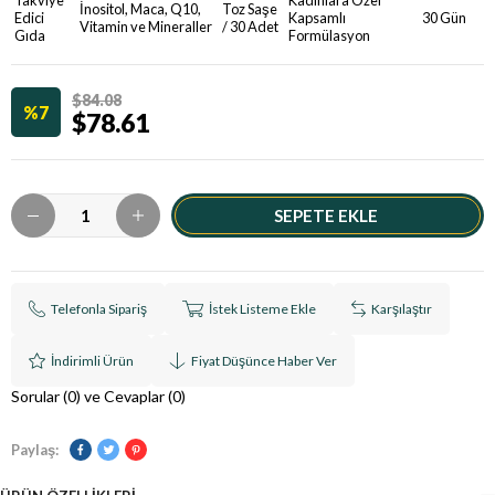
Takviye
Kadınlara Özel
İnositol, Maca, Q10,
Toz Saşe
Edici
Kapsamlı
30 Gün
Vitamin ve Mineraller
/ 30 Adet
Gıda
Formülasyon
$84.08
7
$78.61
Telefonla Sipariş
İstek Listeme Ekle
Karşılaştır
İndirimli Ürün
Fiyat Düşünce Haber Ver
Sorular (0) ve Cevaplar (0)
Paylaş: