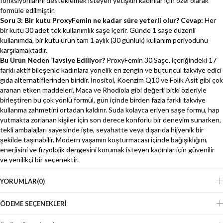
fonksiyonlarını desteklemek isteyen yetişkin kadınlar için özel olarak
formüle edilmiştir.
Soru 3: Bir kutu ProxyFemin ne kadar süre yeterli olur?
Cevap:
Her
bir kutu 30 adet tek kullanımlık saşe içerir. Günde 1 saşe düzenli
kullanımda, bir kutu ürün tam 1 aylık (30 günlük) kullanım periyodunu
karşılamaktadır.
Bu Ürün Neden Tavsiye Ediliyor?
ProxyFemin 30 Saşe, içeriğindeki 17
farklı aktif bileşenle kadınlara yönelik en zengin ve bütüncül takviye edici
gıda alternatiflerinden biridir. İnositol, Koenzim Q10 ve Folik Asit gibi çok
aranan etken maddeleri, Maca ve Rhodiola gibi değerli bitki özleriyle
birleştiren bu çok yönlü formül, gün içinde birden fazla farklı takviye
kullanma zahmetini ortadan kaldırır. Suda kolayca eriyen saşe formu, hap
yutmakta zorlanan kişiler için son derece konforlu bir deneyim sunarken,
tekli ambalajları sayesinde işte, seyahatte veya dışarıda hijyenik bir
şekilde taşınabilir. Modern yaşamın koşturmacası içinde bağışıklığını,
enerjisini ve fizyolojik dengesini korumak isteyen kadınlar için güvenilir
ve yenilikçi bir seçenektir.
YORUMLAR
(0)
ÖDEME SEÇENEKLERI