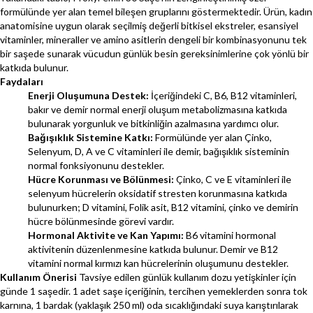
formülünde yer alan temel bileşen gruplarını göstermektedir. Ürün, kadın
anatomisine uygun olarak seçilmiş değerli bitkisel ekstreler, esansiyel
vitaminler, mineraller ve amino asitlerin dengeli bir kombinasyonunu tek
bir saşede sunarak vücudun günlük besin gereksinimlerine çok yönlü bir
katkıda bulunur.
Faydaları
Enerji Oluşumuna Destek:
İçeriğindeki C, B6, B12 vitaminleri,
bakır ve demir normal enerji oluşum metabolizmasına katkıda
bulunarak yorgunluk ve bitkinliğin azalmasına yardımcı olur.
Bağışıklık Sistemine Katkı:
Formülünde yer alan Çinko,
Selenyum, D, A ve C vitaminleri ile demir, bağışıklık sisteminin
normal fonksiyonunu destekler.
Hücre Korunması ve Bölünmesi:
Çinko, C ve E vitaminleri ile
selenyum hücrelerin oksidatif stresten korunmasına katkıda
bulunurken; D vitamini, Folik asit, B12 vitamini, çinko ve demirin
hücre bölünmesinde görevi vardır.
Hormonal Aktivite ve Kan Yapımı:
B6 vitamini hormonal
aktivitenin düzenlenmesine katkıda bulunur. Demir ve B12
vitamini normal kırmızı kan hücrelerinin oluşumunu destekler.
Kullanım Önerisi
Tavsiye edilen günlük kullanım dozu yetişkinler için
günde 1 saşedir. 1 adet saşe içeriğinin, tercihen yemeklerden sonra tok
karnına, 1 bardak (yaklaşık 250 ml) oda sıcaklığındaki suya karıştırılarak