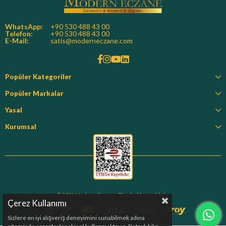
WhatsApp:
+90 530 488 43 00
Telefon:
+90 530 488 43 00
E-Mail:
satis@moderneczane.com
Popüler Kategoriler
Popüler Markalar
Yasal
Kurumsal
© 2024 Modern Eczane. Tüm hakları saklıdır.
Çerez Kullanımı
Sizlere en iyi alışveriş deneyimini sunabilmek adına