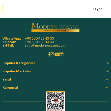
Kaydol
WhatsApp:
+90 530 488 43 00
Telefon:
+90 530 488 43 00
E-Mail:
satis@moderneczane.com
Popüler Kategoriler
Popüler Markalar
Yasal
Kurumsal