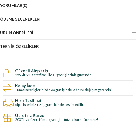
YORUMLAR
(0)
ÖDEME SEÇENEKLERI
ÜRÜN ÖNERILERI
TEKNIK ÖZELLIKLER
Güvenli Alışveriş
256Bit SSL sertifikası ile alışverişleriniz güvende.
Kolay İade
Tüm alışverişlerinizde 30 gün içinde iade ve değişim garantisi.
Hızlı Teslimat
Siparişleriniz 1-3 iş günü içinde teslim edilir.
Ücretsiz Kargo
200 TL ve üzeri tüm alışverişlerinizde kargo ücretsiz!
E-Bültene kayıt ol, özel fırsatları kaçırma!