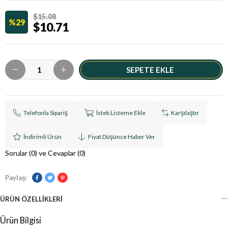
$15.08
29
$10.71
Telefonla Sipariş
İstek Listeme Ekle
Karşılaştır
İndirimli Ürün
Fiyat Düşünce Haber Ver
Sorular (0) ve Cevaplar (0)
Paylaş:
ÜRÜN ÖZELLIKLERI
Ürün Bilgisi