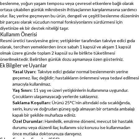
beslenme, yoğun yaşam temposu veya çevresel etkenlere bağlı olarak
ortaya çıkabilen günlük mikrobesin ihtiyaçlarının karşılanmasına yardımcı
olur. İlaç yerine geçmeyen bu ürün, dengeli ve çeşitli beslenme düzeninin
bir parçası olarak vücudun normal fonksiyonlarını sürdürmesi için
diyetinize ek bir destek niteliği taşır.
Kullanım Önerisi
Resmi üretici tavsiyesine göre; yetişkinler tarafından takviye edici gıda
olarak, tercihen yemeklerden önce sabah 1 kapsül ve akşam 1 kapsül
olmak üzere günde toplam 2 kapsül su ile birlikte tüketilmesi
önerilmektedir. Belirtilen günlük dozu aşmamaya özen gösteriniz.
Ek Bilgiler ve Uyarılar
Yasal Uyarı:
Takviye edici gıdalar normal beslenmenin yerine
geçemez. İlaç değildir; hastalıkların önlenmesi veya tedavi edilmesi
amacıyla kullanılmaz.
Yaş Sınırı:
11 yaş ve üzeri yetişkinlerin kullanımına uygundur.
Çocukların ulaşamayacağı yerlerde saklayınız.
Saklama Koşulları:
Ürünü 25°C’nin altındaki oda sıcaklığında,
serin, kuru ve doğrudan güneş ışığı almayan bir ortamda ambalajı
kapalı bir şekilde muhafaza ediniz.
Özel Durumlar:
Hamilelik, emzirme dönemi, mevcut bir hastalık
durumu veya düzenli ilaç kullanımı söz konusu ise kullanmadan
önce mutlaka doktorunuza danışınız.