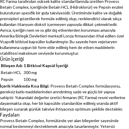
RC Farma tarafından yüksek kalite standartlarında üretilen Provess
Betain Complex, içeriğinde Betain HCL (Hidroklorür) ve Pepsin enzimi
bulunduran spesifik bir gıda takviyesidir. Üretiminde kalite ve doğallık
prensipleri gözetilerek formüle edilmiş olup, renklendirici olarak sıkça
kullanılan titanyum dioksit içermeyen yapısıyla dikkat çekmektedir.
Ayrıca, içeriğin nem ve ısı gibi dış etkenlerden korunması amacıyla
Amerika Birleşik Devletleri merkezli Lonza firmasından ithal edilen özel
Vcaps® bitkisel kapsüller kullanılmıştır. Bu sayede hem vejetaryen
kullanımına uygun bir form elde edilmiş hem de etken maddelerin
stabilitesi maksimum seviyede korunmuştur.
Ürün İçeriği
Bileşen Adı
1 Bitkisel Kapsül İçeriği
Betain HCL
300 mg
Pepsin
100 mg
İçerik Hakkında Kısa Bilgi:
Provess Betain Complex formülasyonu,
gereksiz katkı maddelerinden arındırılmış sade ve güçlü bir yapıya
sahiptir. Yukarıdaki değerler üretici firmanın (RC Farma) resmi verilerine
dayanmakta olup, her bir kapsülde standardize edilmiş oranda aktif
bileşen sunarak günlük takviye ihtiyacınızı optimum şekilde destekler.
Faydaları
Provess Betain Complex, formülünde yer alan bileşenler sayesinde
normal beslenmeyi desteklemek amacıyla tasarlanmıştır. Yetersiz