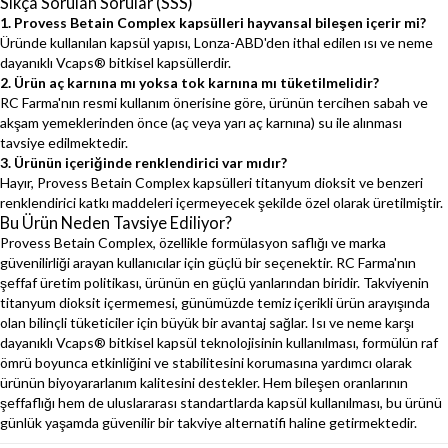
Sıkça Sorulan Sorular (SSS)
1. Provess Betain Complex kapsülleri hayvansal bileşen içerir mi?
Üründe kullanılan kapsül yapısı, Lonza-ABD'den ithal edilen ısı ve neme
dayanıklı Vcaps® bitkisel kapsüllerdir.
2. Ürün aç karnına mı yoksa tok karnına mı tüketilmelidir?
RC Farma'nın resmi kullanım önerisine göre, ürünün tercihen sabah ve
akşam yemeklerinden önce (aç veya yarı aç karnına) su ile alınması
tavsiye edilmektedir.
3. Ürünün içeriğinde renklendirici var mıdır?
Hayır, Provess Betain Complex kapsülleri titanyum dioksit ve benzeri
renklendirici katkı maddeleri içermeyecek şekilde özel olarak üretilmiştir.
Bu Ürün Neden Tavsiye Ediliyor?
Provess Betain Complex, özellikle formülasyon saflığı ve marka
güvenilirliği arayan kullanıcılar için güçlü bir seçenektir. RC Farma'nın
şeffaf üretim politikası, ürünün en güçlü yanlarından biridir. Takviyenin
titanyum dioksit içermemesi, günümüzde temiz içerikli ürün arayışında
olan bilinçli tüketiciler için büyük bir avantaj sağlar. Isı ve neme karşı
dayanıklı Vcaps® bitkisel kapsül teknolojisinin kullanılması, formülün raf
ömrü boyunca etkinliğini ve stabilitesini korumasına yardımcı olarak
ürünün biyoyararlanım kalitesini destekler. Hem bileşen oranlarının
şeffaflığı hem de uluslararası standartlarda kapsül kullanılması, bu ürünü
günlük yaşamda güvenilir bir takviye alternatifi haline getirmektedir.