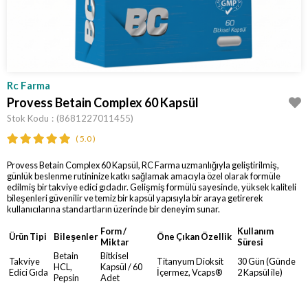
Rc Farma
Provess Betain Complex 60 Kapsül
Stok Kodu
(8681227011455)
5.0
Provess Betain Complex 60 Kapsül, RC Farma uzmanlığıyla geliştirilmiş,
günlük beslenme rutininize katkı sağlamak amacıyla özel olarak formüle
edilmiş bir takviye edici gıdadır. Gelişmiş formülü sayesinde, yüksek kaliteli
bileşenleri güvenilir ve temiz bir kapsül yapısıyla bir araya getirerek
kullanıcılarına standartların üzerinde bir deneyim sunar.
Form /
Kullanım
Ürün Tipi
Bileşenler
Öne Çıkan Özellik
Miktar
Süresi
Betain
Bitkisel
Takviye
Titanyum Dioksit
30 Gün (Günde
HCL,
Kapsül / 60
Edici Gıda
İçermez, Vcaps®
2 Kapsül ile)
Pepsin
Adet