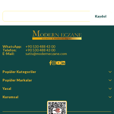
E-Bültene kayıt ol, özel fırsatları kaçırma!
Kaydol
WhatsApp:
+90 530 488 43 00
Telefon:
+90 530 488 43 00
E-Mail:
satis@moderneczane.com
Popüler Kategoriler
Popüler Markalar
Yasal
Kurumsal