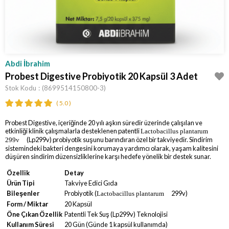
Abdi İbrahim
Probest Digestive Probiyotik 20 Kapsül 3 Adet
Stok Kodu
(8699514150800-3)
5.0
Probest Digestive, içeriğinde 20 yılı aşkın süredir üzerinde çalışılan ve
etkinliği klinik çalışmalarla desteklenen patentli
Lactobacillus plantarum
(Lp299v) probiyotik suşunu barındıran özel bir takviyedir. Sindirim
299v
sistemindeki bakteri dengesini korumaya yardımcı olarak, yaşam kalitesini
düşüren sindirim düzensizliklerine karşı hedefe yönelik bir destek sunar.
Özellik
Detay
Ürün Tipi
Takviye Edici Gıda
Bileşenler
Probiyotik (
299v)
Lactobacillus plantarum
Form / Miktar
20 Kapsül
Öne Çıkan Özellik
Patentli Tek Suş (Lp299v) Teknolojisi
Kullanım Süresi
20 Gün (Günde 1 kapsül kullanımda)