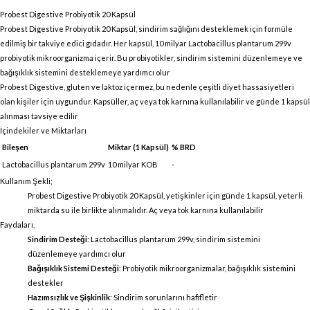
Probest Digestive Probiyotik 20 Kapsül
Probest Digestive Probiyotik 20 Kapsül, sindirim sağlığını desteklemek için formüle
edilmiş bir takviye edici gıdadır. Her kapsül, 10 milyar Lactobacillus plantarum 299v
probiyotik mikroorganizma içerir. Bu probiyotikler, sindirim sistemini düzenlemeye ve
bağışıklık sistemini desteklemeye yardımcı olur
Probest Digestive, gluten ve laktoz içermez, bu nedenle çeşitli diyet hassasiyetleri
olan kişiler için uygundur. Kapsüller, aç veya tok karnına kullanılabilir ve günde 1 kapsül
alınması tavsiye edilir
İçindekiler ve Miktarları
Bileşen
Miktar (1 Kapsül)
% BRD
Lactobacillus plantarum 299v
10 milyar KOB
-
Kullanım Şekli;
Probest Digestive Probiyotik 20 Kapsül, yetişkinler için günde 1 kapsül, yeterli
miktarda su ile birlikte alınmalıdır. Aç veya tok karnına kullanılabilir
Faydaları,
Sindirim Desteği
: Lactobacillus plantarum 299v, sindirim sistemini
düzenlemeye yardımcı olur
Bağışıklık Sistemi Desteği
: Probiyotik mikroorganizmalar, bağışıklık sistemini
destekler
Hazımsızlık ve Şişkinlik
: Sindirim sorunlarını hafifletir