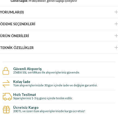
Genel Sağlık
: Probiyotikler, genel sağlığı iyileştirir
YORUMLAR
(0)
ÖDEME SEÇENEKLERI
ÜRÜN ÖNERILERI
TEKNIK ÖZELLIKLER
Güvenli Alışveriş
256Bit SSL sertifikası ile alışverişleriniz güvende.
Kolay İade
Tüm alışverişlerinizde 30 gün içinde iade ve değişim garantisi.
Hızlı Teslimat
Siparişleriniz 1-3 iş günü içinde teslim edilir.
Ücretsiz Kargo
200 TL ve üzeri tüm alışverişlerinizde kargo ücretsiz!