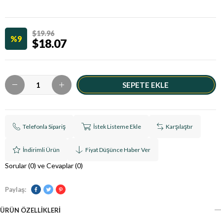
$19.96
9
$18.07
Telefonla Sipariş
İstek Listeme Ekle
Karşılaştır
İndirimli Ürün
Fiyat Düşünce Haber Ver
Sorular (0) ve Cevaplar (0)
Paylaş:
ÜRÜN ÖZELLIKLERI