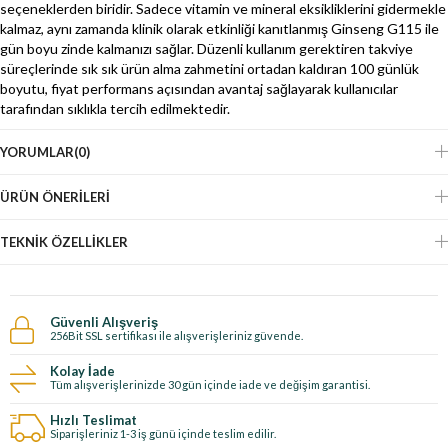
seçeneklerden biridir. Sadece vitamin ve mineral eksikliklerini gidermekle
kalmaz, aynı zamanda klinik olarak etkinliği kanıtlanmış Ginseng G115 ile
gün boyu zinde kalmanızı sağlar. Düzenli kullanım gerektiren takviye
süreçlerinde sık sık ürün alma zahmetini ortadan kaldıran 100 günlük
boyutu, fiyat performans açısından avantaj sağlayarak kullanıcılar
tarafından sıklıkla tercih edilmektedir.
YORUMLAR
(0)
ÜRÜN ÖNERILERI
TEKNIK ÖZELLIKLER
Güvenli Alışveriş
256Bit SSL sertifikası ile alışverişleriniz güvende.
Kolay İade
Tüm alışverişlerinizde 30 gün içinde iade ve değişim garantisi.
Hızlı Teslimat
Siparişleriniz 1-3 iş günü içinde teslim edilir.