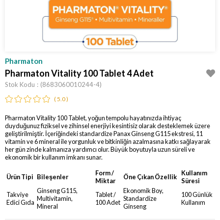
Pharmaton
Pharmaton Vitality 100 Tablet 4 Adet
Stok Kodu
(8683060010244-4)
5.0
Pharmaton Vitality 100 Tablet, yoğun tempolu hayatınızda ihtiyaç
duyduğunuz fiziksel ve zihinsel enerjiyi kesintisiz olarak desteklemek üzere
geliştirilmiştir. İçeriğindeki standardize Panax Ginseng G115 ekstresi, 11
vitamin ve 6 mineral ile yorgunluk ve bitkinliğin azalmasına katkı sağlayarak
her gün zinde kalmanıza yardımcı olur. Büyük boyutuyla uzun süreli ve
ekonomik bir kullanım imkanı sunar.
Form /
Kullanım
Ürün Tipi
Bileşenler
Öne Çıkan Özellik
Miktar
Süresi
Ginseng G115,
Ekonomik Boy,
Takviye
Tablet /
100 Günlük
Multivitamin,
Standardize
Edici Gıda
100 Adet
Kullanım
Mineral
Ginseng