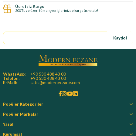
Ücretsiz Kargo
200 TL ve üzeri tüm alışverişlerinizde kargo ücretsiz!
E-Bültene kayıt ol, özel fırsatları kaçırma!
Kaydol
WhatsApp:
+90 530 488 43 00
Telefon:
+90 530 488 43 00
E-Mail:
satis@moderneczane.com
Popüler Kategoriler
Popüler Markalar
Yasal
Kurumsal