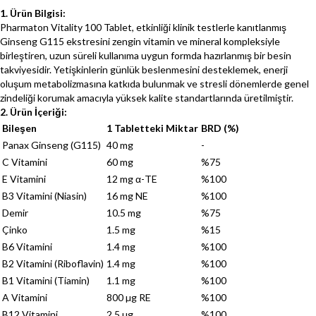
1. Ürün Bilgisi:
Pharmaton Vitality 100 Tablet, etkinliği klinik testlerle kanıtlanmış
Ginseng G115 ekstresini zengin vitamin ve mineral kompleksiyle
birleştiren, uzun süreli kullanıma uygun formda hazırlanmış bir besin
takviyesidir. Yetişkinlerin günlük beslenmesini desteklemek, enerji
oluşum metabolizmasına katkıda bulunmak ve stresli dönemlerde genel
zindeliği korumak amacıyla yüksek kalite standartlarında üretilmiştir.
2. Ürün İçeriği:
Bileşen
1 Tabletteki Miktar
BRD (%)
Panax Ginseng (G115)
40 mg
-
C Vitamini
60 mg
%75
E Vitamini
12 mg α-TE
%100
B3 Vitamini (Niasin)
16 mg NE
%100
Demir
10.5 mg
%75
Çinko
1.5 mg
%15
B6 Vitamini
1.4 mg
%100
B2 Vitamini (Riboflavin)
1.4 mg
%100
B1 Vitamini (Tiamin)
1.1 mg
%100
A Vitamini
800 µg RE
%100
B12 Vitamini
2.5 µg
%100