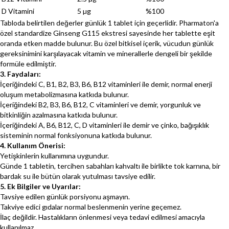
D Vitamini
5 µg
%100
Tabloda belirtilen değerler günlük 1 tablet için geçerlidir. Pharmaton'a
özel standardize Ginseng G115 ekstresi sayesinde her tablette eşit
oranda etken madde bulunur. Bu özel bitkisel içerik, vücudun günlük
gereksinimini karşılayacak vitamin ve minerallerle dengeli bir şekilde
formüle edilmiştir.
3. Faydaları:
İçeriğindeki C, B1, B2, B3, B6, B12 vitaminleri ile demir, normal enerji
oluşum metabolizmasına katkıda bulunur.
İçeriğindeki B2, B3, B6, B12, C vitaminleri ve demir, yorgunluk ve
bitkinliğin azalmasına katkıda bulunur.
İçeriğindeki A, B6, B12, C, D vitaminleri ile demir ve çinko, bağışıklık
sisteminin normal fonksiyonuna katkıda bulunur.
4. Kullanım Önerisi:
Yetişkinlerin kullanımına uygundur.
Günde 1 tabletin, tercihen sabahları kahvaltı ile birlikte tok karnına, bir
bardak su ile bütün olarak yutulması tavsiye edilir.
5. Ek Bilgiler ve Uyarılar:
Tavsiye edilen günlük porsiyonu aşmayın.
Takviye edici gıdalar normal beslenmenin yerine geçemez.
İlaç değildir. Hastalıkların önlenmesi veya tedavi edilmesi amacıyla
kullanılmaz.