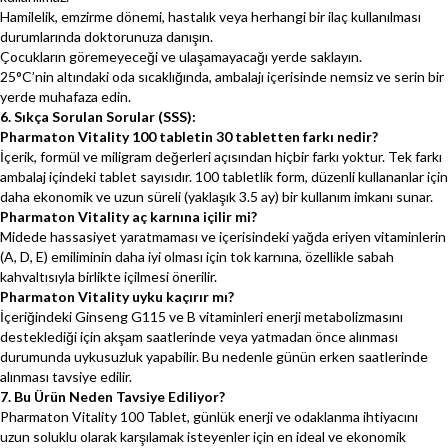
Hamilelik, emzirme dönemi, hastalık veya herhangi bir ilaç kullanılması
durumlarında doktorunuza danışın.
Çocukların göremeyeceği ve ulaşamayacağı yerde saklayın.
25°C’nin altındaki oda sıcaklığında, ambalajı içerisinde nemsiz ve serin bir
yerde muhafaza edin.
6. Sıkça Sorulan Sorular (SSS):
Pharmaton Vitality 100 tabletin 30 tabletten farkı nedir?
İçerik, formül ve miligram değerleri açısından hiçbir farkı yoktur. Tek farkı
ambalaj içindeki tablet sayısıdır. 100 tabletlik form, düzenli kullananlar için
daha ekonomik ve uzun süreli (yaklaşık 3.5 ay) bir kullanım imkanı sunar.
Pharmaton Vitality aç karnına içilir mi?
Midede hassasiyet yaratmaması ve içerisindeki yağda eriyen vitaminlerin
(A, D, E) emiliminin daha iyi olması için tok karnına, özellikle sabah
kahvaltısıyla birlikte içilmesi önerilir.
Pharmaton Vitality uyku kaçırır mı?
İçeriğindeki Ginseng G115 ve B vitaminleri enerji metabolizmasını
desteklediği için akşam saatlerinde veya yatmadan önce alınması
durumunda uykusuzluk yapabilir. Bu nedenle günün erken saatlerinde
alınması tavsiye edilir.
7. Bu Ürün Neden Tavsiye Ediliyor?
Pharmaton Vitality 100 Tablet, günlük enerji ve odaklanma ihtiyacını
uzun soluklu olarak karşılamak isteyenler için en ideal ve ekonomik