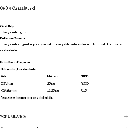
ÜRÜN ÖZELLIKLERI
Özet Bilgi:
Takviye edici gıda
Kullanım Önerisi :
Tasviye edilen günlük porsiyon miktarı ve şekli; yetişkinler için bir damla kullnıması
şeklindedir.
Ürün Besin Değerleri:
Bileşenler; Her damlada
Adı
Miktarı
*BRD
D3 Vitamini
25 µg
%500
K2 Vitamini
11,25 µg
%15
*BRD: Beslenme referans değeridir.
YORUMLAR
(0)