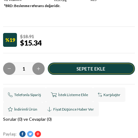
*BRD: Beslenme referans değeridir.
$18.91
19
$15.34
Telefonla Sipariş
İstek Listeme Ekle
Karşılaştır
İndirimli Ürün
Fiyat Düşünce Haber Ver
Sorular (0) ve Cevaplar (0)
Paylaş: