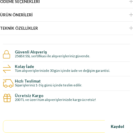
ÖDEME SEÇENEKLERI
ÜRÜN ÖNERILERI
TEKNIK ÖZELLIKLER
Güvenli Alışveriş
256Bit SSL sertifikası ile alışverişleriniz güvende.
Kolay İade
Tüm alışverişlerinizde 30 gün içinde iade ve değişim garantisi.
Hızlı Teslimat
Siparişleriniz 1-3 iş günü içinde teslim edilir.
Ücretsiz Kargo
200 TL ve üzeri tüm alışverişlerinizde kargo ücretsiz!
E-Bültene kayıt ol, özel fırsatları kaçırma!
Kaydol