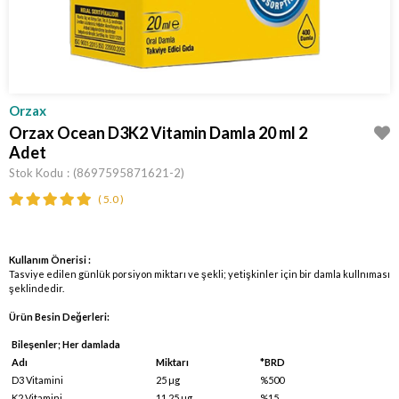
Orzax
Orzax Ocean D3K2 Vitamin Damla 20 ml 2
Adet
Stok Kodu
(8697595871621-2)
5.0
Kullanım Önerisi :
Tasviye edilen günlük porsiyon miktarı ve şekli; yetişkinler için bir damla kullnıması
şeklindedir.
Ürün Besin Değerleri:
Bileşenler; Her damlada
Adı
Miktarı
*BRD
D3 Vitamini
25 µg
%500
K2 Vitamini
11,25 µg
%15