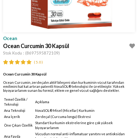
Ocean
Ocean Curcumin 30 Kapsül
Stok Kodu
(8697595872109)
5.0
Ocean Curcumin 30 Kapsül
Ocean Curcumin, zerdeçalın aktif bileşeni olan kurkuminin vücut tarafından
emilimini kat kat artıran patentli NovaSOL® teknolojisi ile üretilmiştir. Yüksek
biyoyararlanım sunan bu formül, eklem ve genel vücut sağlığını destekler.
Temel Özellik /
Açıklama
Teknoloji
Ana Teknoloji
NovaSOL® Misel (Micellar) Kurkumin
Ana İçerik
Zerdeçal (Curcuma longa) Ekstresi
Standart kurkumin ekstrelerine göre çok yüksek
Öne Çıkan Özellik
biyoyararlanım
Vücudun normal anti-inflamatuar yanıtını ve antioksidan
Ana Fayda