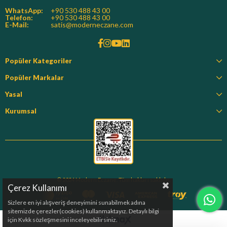
WhatsApp:
+90 530 488 43 00
Telefon:
+90 530 488 43 00
E-Mail:
satis@moderneczane.com
Popüler Kategoriler
Popüler Markalar
Yasal
Kurumsal
© 2024 Modern Eczane. Tüm hakları saklıdır.
Çerez Kullanımı
Sizlere en iyi alışveriş deneyimini sunabilmek adına
sitemizde çerezler(cookies) kullanmaktayız. Detaylı bilgi
için Kvkk sözleşmesini inceleyebilirsiniz.