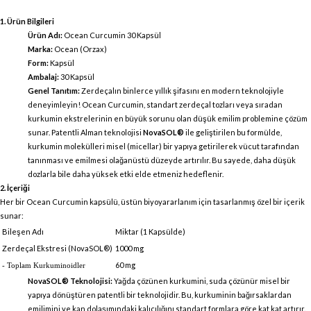
1. Ürün Bilgileri
Ürün Adı:
Ocean Curcumin 30 Kapsül
Marka:
Ocean (Orzax)
Form:
Kapsül
Ambalaj:
30 Kapsül
Genel Tanıtım:
Zerdeçalın binlerce yıllık şifasını en modern teknolojiyle
deneyimleyin! Ocean Curcumin, standart zerdeçal tozları veya sıradan
kurkumin ekstrelerinin en büyük sorunu olan düşük emilim problemine çözüm
sunar. Patentli Alman teknolojisi
NovaSOL®
ile geliştirilen bu formülde,
kurkumin molekülleri misel (micellar) bir yapıya getirilerek vücut tarafından
tanınması ve emilmesi olağanüstü düzeyde artırılır. Bu sayede, daha düşük
dozlarla bile daha yüksek etki elde etmeniz hedeflenir.
2. İçeriği
Her bir Ocean Curcumin kapsülü, üstün biyoyararlanım için tasarlanmış özel bir içerik
sunar:
Bileşen Adı
Miktar (1 Kapsülde)
Zerdeçal Ekstresi (NovaSOL®)
1000 mg
60 mg
- Toplam Kurkuminoidler
NovaSOL® Teknolojisi:
Yağda çözünen kurkumini, suda çözünür misel bir
yapıya dönüştüren patentli bir teknolojidir. Bu, kurkuminin bağırsaklardan
emilimini ve kan dolaşımındaki kalıcılığını standart formlara göre kat kat artırır.