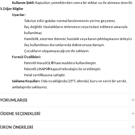
Kullanım Şekli:
Kapsülün, yemeklerden sonra bir miktar su ile alınması önerilir.
5. Diğer Bilgiler
Uyarılar:
Takviye edici gıdalar normal beslenmenin yerine geçemez.
İlaç değildir. Hastalıkların önlenmesi veya tedavi edilmesi amacıyla
kullanılmaz.
Hamilelik, emzrime dönemi, hastalık veya kanın pıhtılaşmasını önleyici
ilaç kullanılması durumlarında doktorunuza danışın.
Çocukların ulaşamayacağı yerde saklayın.
Formül Özellikleri:
Patentli NovaSOL® ham maddesi kullanılmıştır.
Patentli LİKAPS® kapsül teknolojisi ile üretilmiştir.
Helal sertifikasına sahiptir.
Saklama Koşulları:
Oda sıcaklığında (25°C altında), kuru ve serin bir yerde,
ambalajında saklayınız.
YORUMLAR
(0)
ÖDEME SEÇENEKLERI
ÜRÜN ÖNERILERI