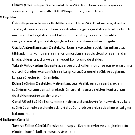
LİKAPS® Teknolojisi:
Sıvı formdaki NovaSOL® kurkumin, oksidasyonu ve
sızıntıyı önleyen, patentli LİKAPS® kapsülleri içerisinde sunulur.
3. Faydaları
Üstün Biyoyararlanım ve Hızlı Etki:
Patentli NovaSOL® teknolojisi, standart
zerdeçal tozuna veya kurkumin ekstrelerine göre çok daha yüksek ve hızlı bir
emilim sağlar. Bu, daha az miktarla vücutta daha yüksek aktif madde
seviyelerine ulaşarak daha güçlü etki elde edilmesi anlamına gelir.
Güçlü Anti-inflamatuar Destek:
Kurkumin, vücudun sağlıklı bir inflamatuar
(iltihaplanma) yanıt vermesine yardımcı olan en güçlü doğal bileşenlerden
biridir. Eklem rahatlığı ve genel vücut konforunu destekler.
Yüksek Antioksidan Kapasitesi:
Serbest radikalleri nötralize etmeye yardımcı
olarak hücreleri oksidatif strese karşı korur. Bu, genel sağlık ve yaşlanma
karşıtı süreçler için önemlidir.
Eklem Sağlığını Destekler:
Anti-inflamatuar özellikleri sayesinde, eklem
sağlığının korunmasına, hareketliliğin artırılmasına ve eklem konforunun
desteklenmesine yardımcı olur.
Genel Vücut Sağlığı:
Kurkuminin sindirim sistemi, beyin fonksiyonları ve kalp
sağlığı üzerinde de olumlu etkileri olduğunu gösteren birçok bilimsel çalışma
bulunmaktadır.
4. Kullanım Önerisi
Tavsiye Edilen Günlük Porsiyon:
11 yaş ve üzeri bireyler ve yetişkinler için
günde 1 kapsül kullanılması tavsiye edilir.