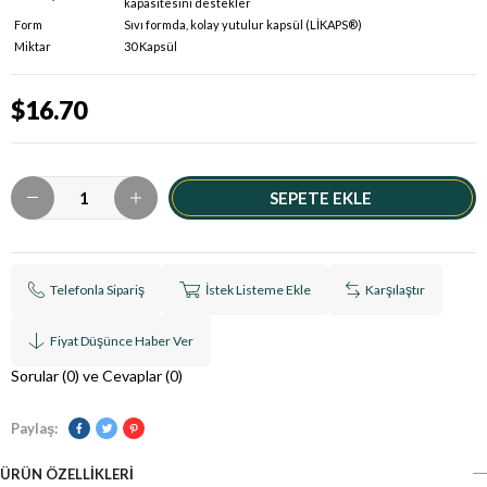
kapasitesini destekler
Form
Sıvı formda, kolay yutulur kapsül (LİKAPS®)
Miktar
30 Kapsül
$16.70
Telefonla Sipariş
İstek Listeme Ekle
Karşılaştır
Fiyat Düşünce Haber Ver
Sorular (0) ve Cevaplar (0)
Paylaş:
ÜRÜN ÖZELLIKLERI