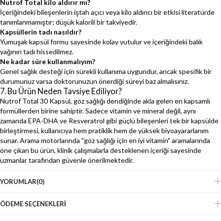
Nutrof Total kilo aldırır mı?
İçeriğindeki bileşenlerin iştah açıcı veya kilo aldırıcı bir etkisi literatürde
tanımlanmamıştır; düşük kalorili bir takviyedir.
Kapsüllerin tadı nasıldır?
Yumuşak kapsül formu sayesinde kolay yutulur ve içeriğindeki balık
yağının tadı hissedilmez.
Ne kadar süre kullanmalıyım?
Genel sağlık desteği için sürekli kullanıma uygundur, ancak spesifik bir
durumunuz varsa doktorunuzun önerdiği süreyi baz almalısınız.
7. Bu Ürün Neden Tavsiye Ediliyor?
Nutrof Total 30 Kapsül, göz sağlığı dendiğinde akla gelen en kapsamlı
formüllerden birine sahiptir. Sadece vitamin ve mineral değil, aynı
zamanda EPA-DHA ve Resveratrol gibi güçlü bileşenleri tek bir kapsülde
birleştirmesi, kullanıcıya hem pratiklik hem de yüksek biyoayararlanım
sunar. Arama motorlarında "göz sağlığı için en iyi vitamin" aramalarında
öne çıkan bu ürün, klinik çalışmalarla desteklenen içeriği sayesinde
uzmanlar tarafından güvenle önerilmektedir.
YORUMLAR
(0)
ÖDEME SEÇENEKLERI