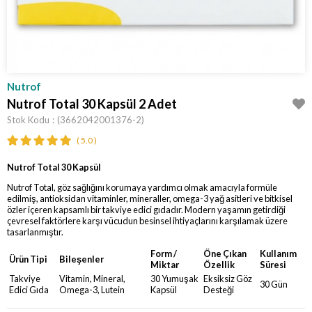
Nutrof
Nutrof Total 30 Kapsül 2 Adet
Stok Kodu
(3662042001376-2)
5.0
Nutrof Total 30 Kapsül
Nutrof Total, göz sağlığını korumaya yardımcı olmak amacıyla formüle
edilmiş, antioksidan vitaminler, mineraller, omega-3 yağ asitleri ve bitkisel
özler içeren kapsamlı bir takviye edici gıdadır. Modern yaşamın getirdiği
çevresel faktörlere karşı vücudun besinsel ihtiyaçlarını karşılamak üzere
tasarlanmıştır.
Form /
Öne Çıkan
Kullanım
Ürün Tipi
Bileşenler
Miktar
Özellik
Süresi
Takviye
Vitamin, Mineral,
30 Yumuşak
Eksiksiz Göz
30 Gün
Edici Gıda
Omega-3, Lutein
Kapsül
Desteği