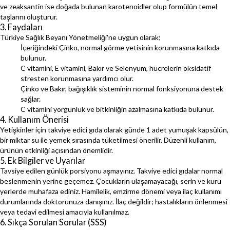
ve zeaksantin ise doğada bulunan karotenoidler olup formülün temel
taşlarını oluşturur.
3. Faydaları
Türkiye Sağlık Beyanı Yönetmeliği'ne uygun olarak;
İçeriğindeki Çinko, normal görme yetisinin korunmasına katkıda
bulunur.
C vitamini, E vitamini, Bakır ve Selenyum, hücrelerin oksidatif
stresten korunmasına yardımcı olur.
Çinko ve Bakır, bağışıklık sisteminin normal fonksiyonuna destek
sağlar.
C vitamini yorgunluk ve bitkinliğin azalmasına katkıda bulunur.
4. Kullanım Önerisi
Yetişkinler için takviye edici gıda olarak günde 1 adet yumuşak kapsülün,
bir miktar su ile yemek sırasında tüketilmesi önerilir. Düzenli kullanım,
ürünün etkinliği açısından önemlidir.
5. Ek Bilgiler ve Uyarılar
Tavsiye edilen günlük porsiyonu aşmayınız. Takviye edici gıdalar normal
beslenmenin yerine geçemez. Çocukların ulaşamayacağı, serin ve kuru
yerlerde muhafaza ediniz. Hamilelik, emzirme dönemi veya ilaç kullanımı
durumlarında doktorunuza danışınız. İlaç değildir; hastalıkların önlenmesi
veya tedavi edilmesi amacıyla kullanılmaz.
6. Sıkça Sorulan Sorular (SSS)