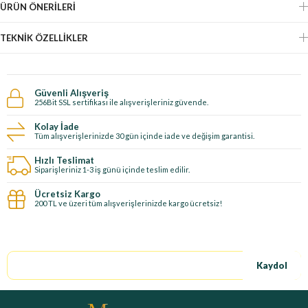
ÜRÜN ÖNERILERI
TEKNIK ÖZELLIKLER
Güvenli Alışveriş
256Bit SSL sertifikası ile alışverişleriniz güvende.
Kolay İade
Tüm alışverişlerinizde 30 gün içinde iade ve değişim garantisi.
Hızlı Teslimat
Siparişleriniz 1-3 iş günü içinde teslim edilir.
Ücretsiz Kargo
200 TL ve üzeri tüm alışverişlerinizde kargo ücretsiz!
E-Bültene kayıt ol, özel fırsatları kaçırma!
Kaydol