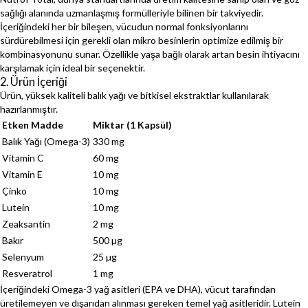
sağlığı alanında uzmanlaşmış formülleriyle bilinen bir takviyedir.
İçeriğindeki her bir bileşen, vücudun normal fonksiyonlarını
sürdürebilmesi için gerekli olan mikro besinlerin optimize edilmiş bir
kombinasyonunu sunar. Özellikle yaşa bağlı olarak artan besin ihtiyacını
karşılamak için ideal bir seçenektir.
2. Ürün İçeriği
Ürün, yüksek kaliteli balık yağı ve bitkisel ekstraktlar kullanılarak
hazırlanmıştır.
Etken Madde
Miktar (1 Kapsül)
Balık Yağı (Omega-3)
330 mg
Vitamin C
60 mg
Vitamin E
10 mg
Çinko
10 mg
Lutein
10 mg
Zeaksantin
2 mg
Bakır
500 µg
Selenyum
25 µg
Resveratrol
1 mg
İçeriğindeki Omega-3 yağ asitleri (EPA ve DHA), vücut tarafından
üretilemeyen ve dışarıdan alınması gereken temel yağ asitleridir. Lutein