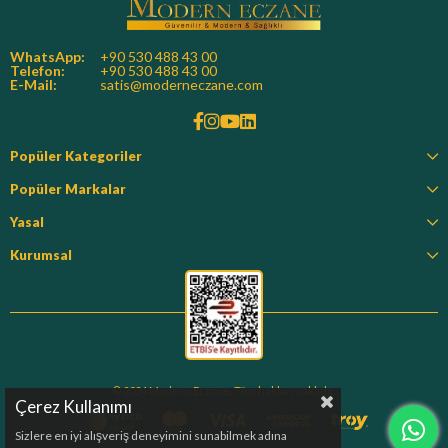
WhatsApp:
+90 530 488 43 00
Telefon:
+90 530 488 43 00
E-Mail:
satis@moderneczane.com
Popüler Kategoriler
Popüler Markalar
Yasal
Kurumsal
© 2024 Modern Eczane. Tüm hakları saklıdır.
Çerez Kullanımı
Sizlere en iyi alışveriş deneyimini sunabilmek adına