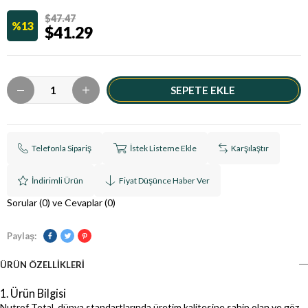
$47.47
13
$41.29
Telefonla Sipariş
İstek Listeme Ekle
Karşılaştır
İndirimli Ürün
Fiyat Düşünce Haber Ver
Sorular (0) ve Cevaplar (0)
Paylaş:
ÜRÜN ÖZELLIKLERI
1. Ürün Bilgisi
Nutrof Total, dünya standartlarında üretim kalitesine sahip olan ve göz