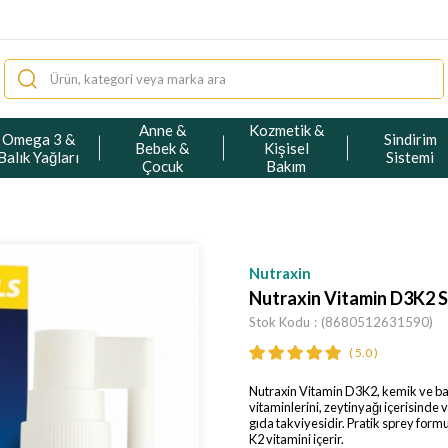
Anne &
Kozmetik &
Omega 3 &
Sindirim
Bebek &
Kişisel
Balık Yağları
Sistemi
Çocuk
Bakım
Nutraxin
Nutraxin Vitamin D3K2 S
Stok Kodu
(8680512631590)
5.0
Nutraxin Vitamin D3K2, kemik ve bağı
vitaminlerini, zeytinyağı içerisinde 
gıda takviyesidir. Pratik sprey fo
K2 vitamini içerir.