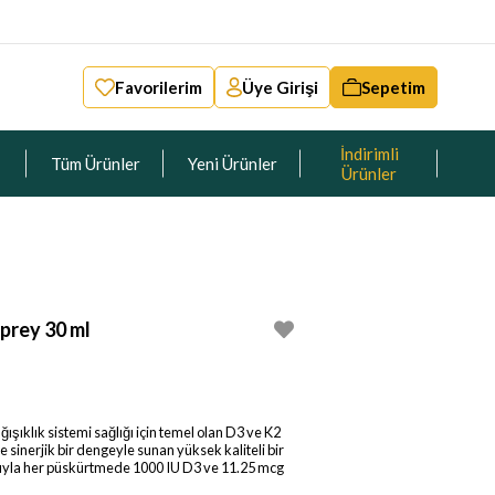
Favorilerim
Üye Girişi
Sepetim
İndirimli
Tüm Ürünler
Yeni Ürünler
Ürünler
prey 30 ml
şıklık sistemi sağlığı için temel olan D3 ve K2
ve sinerjik bir dengeyle sunan yüksek kaliteli bir
rmuyla her püskürtmede 1000 IU D3 ve 11.25 mcg