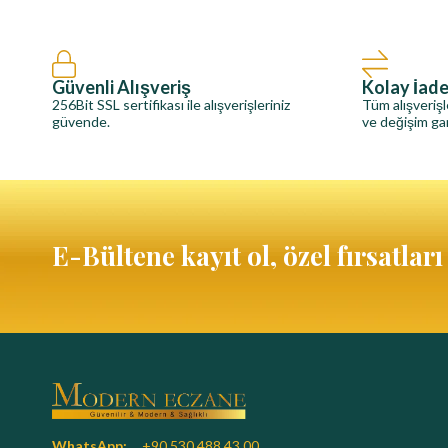
Güvenli Alışveriş
Kolay İad
256Bit SSL sertifikası ile alışverişleriniz
Tüm alışverişl
güvende.
ve değişim gar
E-Bültene kayıt ol, özel fırsatlar
WhatsApp:
+90 530 488 43 00