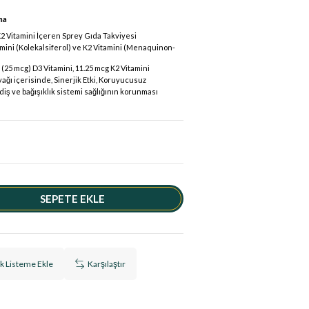
ma
2 Vitamini İçeren Sprey Gıda Takviyesi
mini (Kolekalsiferol) ve K2 Vitamini (Menaquinon-
 (25 mcg) D3 Vitamini, 11.25 mcg K2 Vitamini
ağı içerisinde, Sinerjik Etki, Koruyucusuz
diş ve bağışıklık sistemi sağlığının korunması
ek Listeme Ekle
Karşılaştır