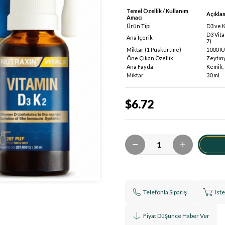
Temel Özellik / Kullanım
Açıkla
Amacı
Ürün Tipi
D3 ve K
D3 Vita
Ana İçerik
7)
Miktar (1 Püskürtme)
1000 IU
Öne Çıkan Özellik
Zeytiny
Ana Fayda
Kemik, 
Miktar
30 ml
$6.72
Telefonla Sipariş
İst
Fiyat Düşünce Haber Ver