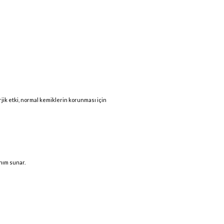
ik etki, normal kemiklerin korunması için
anım sunar.