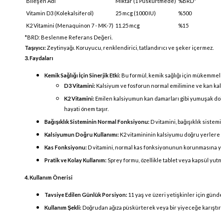
Bileşen Adı
Miktar (1 Püskürtmede)
%BRD*
Vitamin D3 (Kolekalsiferol)
25 mcg (1000 IU)
%500
K2 Vitamini (Menaquinon 7 - MK-7)
11.25 mcg
%15
*BRD: Beslenme Referans Değeri.
Taşıyıcı:
Zeytinyağı. Koruyucu, renklendirici, tatlandırıcı ve şeker içermez.
3. Faydaları
Kemik Sağlığı İçin Sinerjik Etki:
Bu formül, kemik sağlığı için mükemmel b
D3 Vitamini:
Kalsiyum ve fosforun normal emilimine ve kan ka
K2 Vitamini:
Emilen kalsiyumun kan damarları gibi yumuşak doku
hayati önem taşır.
Bağışıklık Sisteminin Normal Fonksiyonu:
D vitamini, bağışıklık siste
Kalsiyumun Doğru Kullanımı:
K2 vitamininin kalsiyumu doğru yerlere 
Kas Fonksiyonu:
D vitamini, normal kas fonksiyonunun korunmasına ya
Pratik ve Kolay Kullanım:
Sprey formu, özellikle tablet veya kapsül yutm
4. Kullanım Önerisi
Tavsiye Edilen Günlük Porsiyon:
11 yaş ve üzeri yetişkinler için günde
Kullanım Şekli:
Doğrudan ağıza püskürterek veya bir yiyeceğe karıştırar