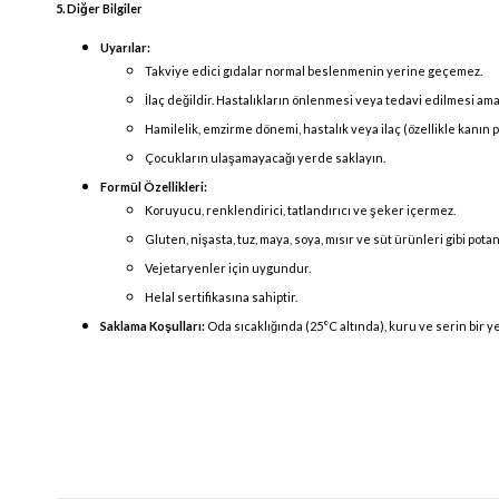
5. Diğer Bilgiler
Uyarılar:
Takviye edici gıdalar normal beslenmenin yerine geçemez.
İlaç değildir. Hastalıkların önlenmesi veya tedavi edilmesi ama
Hamilelik, emzirme dönemi, hastalık veya ilaç (özellikle kanın 
Çocukların ulaşamayacağı yerde saklayın.
Formül Özellikleri:
Koruyucu, renklendirici, tatlandırıcı ve şeker içermez.
Gluten, nişasta, tuz, maya, soya, mısır ve süt ürünleri gibi pota
Vejetaryenler için uygundur.
Helal sertifikasına sahiptir.
Saklama Koşulları:
Oda sıcaklığında (25°C altında), kuru ve serin bir y