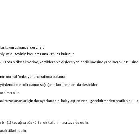
ir takım çalışması sergiler:
lsiyum düzeyinin korunmasına katkıda bulunur.
larda birikmek yerine, kemiklere ve dişlere yönlendirilmesine yardımcı olur. Bu sinerj
minin normal fonksiyonuna katkıda bulunur.
yönlendirme rolü, damar sağlığının korunmasını da destekler.
rdımcı olur.
akta zorlananlar için doz ayarlamasını kolaylaştırır ve su gerektirmeden pratik bir kull
 bir (1) kez ağıza püskürterek kullanılması tavsiye edilir.
ak tüketilebilir.