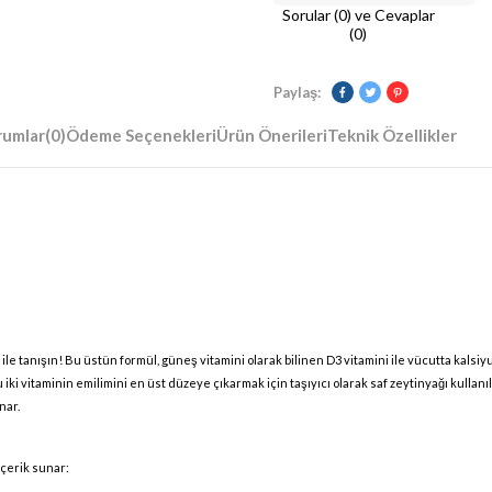
Sorular (0) ve Cevaplar
(0)
Paylaş:
rumlar
(0)
Ödeme Seçenekleri
Ürün Önerileri
Teknik Özellikler
le tanışın! Bu üstün formül, güneş vitamini olarak bilinen D3 vitamini ile vücutta kals
iki vitaminin emilimini en üst düzeye çıkarmak için taşıyıcı olarak saf zeytinyağı kullanıl
nar.
içerik sunar: