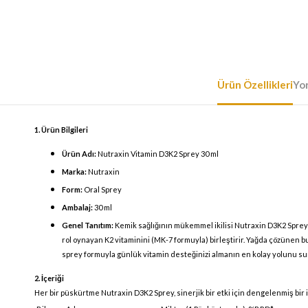
Ürün Özellikleri
Yo
1. Ürün Bilgileri
Ürün Adı:
Nutraxin Vitamin D3K2 Sprey 30 ml
Marka:
Nutraxin
Form:
Oral Sprey
Ambalaj:
30 ml
Genel Tanıtım:
Kemik sağlığının mükemmel ikilisi Nutraxin D3K2 Sprey i
rol oynayan K2 vitaminini (MK-7 formuyla) birleştirir. Yağda çözünen bu 
sprey formuyla günlük vitamin desteğinizi almanın en kolay yolunu su
2. İçeriği
Her bir püskürtme Nutraxin D3K2 Sprey, sinerjik bir etki için dengelenmiş bir 