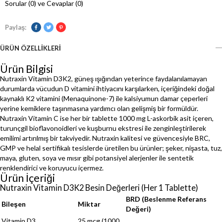
Sorular (0) ve Cevaplar (0)
Paylaş:
ÜRÜN ÖZELLIKLERI
Ürün Bilgisi
Nutraxin Vitamin D3K2, güneş ışığından yeterince faydalanılamayan
durumlarda vücudun D vitamini ihtiyacını karşılarken, içeriğindeki doğal
kaynaklı K2 vitamini (Menaquinone-7) ile kalsiyumun damar çeperleri
yerine kemiklere taşınmasına yardımcı olan gelişmiş bir formüldür.
Nutraxin Vitamin C ise her bir tablette 1000 mg L-askorbik asit içeren,
turunçgil bioflavonoidleri ve kuşburnu ekstresi ile zenginleştirilerek
emilimi artırılmış bir takviyedir. Nutraxin kalitesi ve güvencesiyle BRC,
GMP ve helal sertifikalı tesislerde üretilen bu ürünler; şeker, nişasta, tuz,
maya, gluten, soya ve mısır gibi potansiyel alerjenler ile sentetik
renklendirici ve koruyucu içermez.
Ürün İçeriği
Nutraxin Vitamin D3K2 Besin Değerleri (Her 1 Tablette)
BRD (Beslenme Referans
Bileşen
Miktar
Değeri)
Vitamin D3
25 mcg (1000