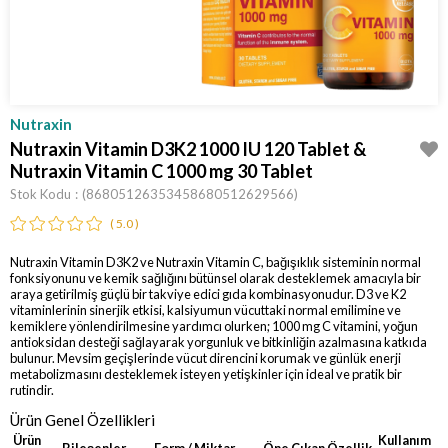
Nutraxin
Nutraxin Vitamin D3K2 1000 IU 120 Tablet &
Nutraxin Vitamin C 1000 mg 30 Tablet
Stok Kodu
(86805126353458680512629566)
5.0
Nutraxin Vitamin D3K2 ve Nutraxin Vitamin C, bağışıklık sisteminin normal
fonksiyonunu ve kemik sağlığını bütünsel olarak desteklemek amacıyla bir
araya getirilmiş güçlü bir takviye edici gıda kombinasyonudur. D3 ve K2
vitaminlerinin sinerjik etkisi, kalsiyumun vücuttaki normal emilimine ve
kemiklere yönlendirilmesine yardımcı olurken; 1000 mg C vitamini, yoğun
antioksidan desteği sağlayarak yorgunluk ve bitkinliğin azalmasına katkıda
bulunur. Mevsim geçişlerinde vücut direncini korumak ve günlük enerji
metabolizmasını desteklemek isteyen yetişkinler için ideal ve pratik bir
rutindir.
Ürün Genel Özellikleri
Ürün
Kullanım
Bileşenler
Form / Miktar
Öne Çıkan Özellik