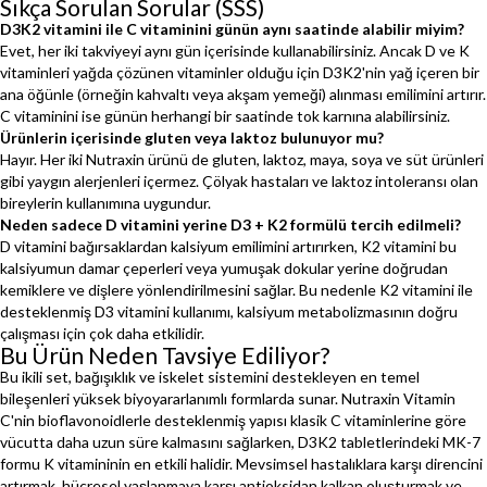
Sıkça Sorulan Sorular (SSS)
D3K2 vitamini ile C vitaminini günün aynı saatinde alabilir miyim?
Evet, her iki takviyeyi aynı gün içerisinde kullanabilirsiniz. Ancak D ve K
vitaminleri yağda çözünen vitaminler olduğu için D3K2'nin yağ içeren bir
ana öğünle (örneğin kahvaltı veya akşam yemeği) alınması emilimini artırır.
C vitaminini ise günün herhangi bir saatinde tok karnına alabilirsiniz.
Ürünlerin içerisinde gluten veya laktoz bulunuyor mu?
Hayır. Her iki Nutraxin ürünü de gluten, laktoz, maya, soya ve süt ürünleri
gibi yaygın alerjenleri içermez. Çölyak hastaları ve laktoz intoleransı olan
bireylerin kullanımına uygundur.
Neden sadece D vitamini yerine D3 + K2 formülü tercih edilmeli?
D vitamini bağırsaklardan kalsiyum emilimini artırırken, K2 vitamini bu
kalsiyumun damar çeperleri veya yumuşak dokular yerine doğrudan
kemiklere ve dişlere yönlendirilmesini sağlar. Bu nedenle K2 vitamini ile
desteklenmiş D3 vitamini kullanımı, kalsiyum metabolizmasının doğru
çalışması için çok daha etkilidir.
Bu Ürün Neden Tavsiye Ediliyor?
Bu ikili set, bağışıklık ve iskelet sistemini destekleyen en temel
bileşenleri yüksek biyoyararlanımlı formlarda sunar. Nutraxin Vitamin
C'nin bioflavonoidlerle desteklenmiş yapısı klasik C vitaminlerine göre
vücutta daha uzun süre kalmasını sağlarken, D3K2 tabletlerindeki MK-7
formu K vitamininin en etkili halidir. Mevsimsel hastalıklara karşı direncini
artırmak, hücresel yaşlanmaya karşı antioksidan kalkan oluşturmak ve