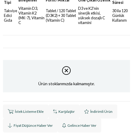
Tipi
Süresi
Vitamin D3,
D3 ve K2'nin
Takviye
Tablet / 120 Tablet
30 ila 120
Vitamin K2
sinerjik etkisi,
Edici
(D3K2) + 30 Tablet
Günlük
(MK-7), Vitamin
yüksek dozajlı C
Gıda
(Vitamin C)
Kullanım
C
vitamini
Ürün stoklarımızda kalmamıştır.
İstek Listeme Ekle
Karşılaştır
İndirimli Ürün
Fiyat Düşünce Haber Ver
Gelince Haber Ver