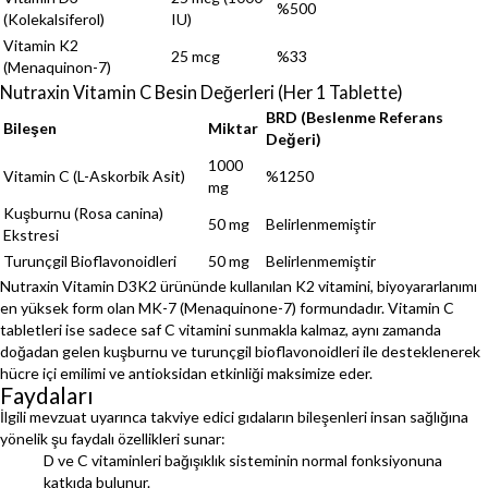
%500
(Kolekalsiferol)
IU)
Vitamin K2
25 mcg
%33
(Menaquinon-7)
Nutraxin Vitamin C Besin Değerleri (Her 1 Tablette)
BRD (Beslenme Referans
Bileşen
Miktar
Değeri)
1000
Vitamin C (L-Askorbik Asit)
%1250
mg
Kuşburnu (Rosa canina)
50 mg
Belirlenmemiştir
Ekstresi
Turunçgil Bioflavonoidleri
50 mg
Belirlenmemiştir
Nutraxin Vitamin D3K2 ürününde kullanılan K2 vitamini, biyoyararlanımı
en yüksek form olan MK-7 (Menaquinone-7) formundadır. Vitamin C
tabletleri ise sadece saf C vitamini sunmakla kalmaz, aynı zamanda
doğadan gelen kuşburnu ve turunçgil bioflavonoidleri ile desteklenerek
hücre içi emilimi ve antioksidan etkinliği maksimize eder.
Faydaları
İlgili mevzuat uyarınca takviye edici gıdaların bileşenleri insan sağlığına
yönelik şu faydalı özellikleri sunar:
D ve C vitaminleri bağışıklık sisteminin normal fonksiyonuna
katkıda bulunur.