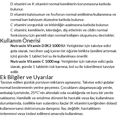
D vitamini ve K vitamini normal kemiklerin korunmasına katkıda
bulunur.
D vitamini kalsiyumun ve fosforun normal emilimine/kullanımına ve
normal kan kalsiyum düzeyine katkıda bulunur.
C vitamini yorgunluk ve bitkinliğin azalmasına katkıda bulunur.
C vitamini, kemiklerin, kıkırdağın, diş etlerinin ve cildin normal
fonksiyonu için gerekli olan normal kollajen oluşumunu destekler.
Kullanım Önerisi
Nutraxin Vitamin D3K2 1000 IU:
Yetişkinler için takviye edici
gıda olarak, tercihen yağ içeren bir öğünle birlikte (emilimi artırmak
için) günde 1 tablet bol su ile kullanılması önerilir.
Nutraxin Vitamin C 1000 mg:
Yetişkinler için takviye edici gıda
olarak, günde 1 tabletin tok karnına, bol su ile tüketilmesi tavsiye
edilir.
Ek Bilgiler ve Uyarılar
Tavsiye edilen günlük porsiyon miktarını aşmayınız. Takviye edici gıdalar
normal beslenmenin yerine geçemez. Çocukların ulaşamayacağı yerde,
ambalajı içerisinde, 25°C'nin altındaki oda sıcaklığında ve kuru bir yerde
saklayınız. Hamilelik ve emzirme dönemi ile hastalık veya ilaç kullanılması
durumlarında, özellikle kan sulandırıcı ilaçlar (K vitamini içeriğinden dolayı)
kullanıyorsanız doktorunuza danışınız. İlaç değildir; hastalıkların
önlenmesi veya tedavi edilmesi amacıyla kullanılmaz.