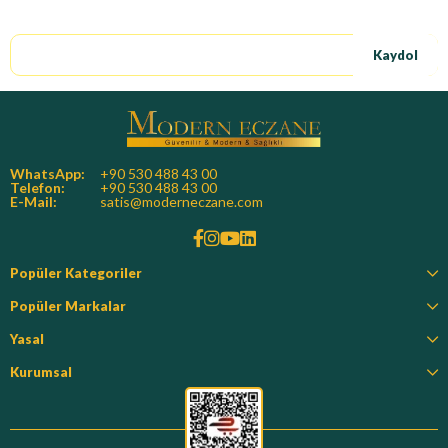
E-Bültene kayıt ol, özel fırsatları kaçırma!
Kaydol
WhatsApp:
+90 530 488 43 00
Telefon:
+90 530 488 43 00
E-Mail:
satis@moderneczane.com
Popüler Kategoriler
Popüler Markalar
Yasal
Kurumsal