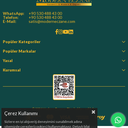
WhatsApp:
+90 530 488 43 00
Telefon:
+90 530 488 43 00
E-Mail:
satis@moderneczane.com
Popüler Kategoriler
Popüler Markalar
Yasal
Kurumsal
© 2024 Modern Eczane. Tüm hakları saklıdır.
Çerez Kullanımı
Sizlere en iyi alışveriş deneyimini sunabilmek adına
sitemizde çerezler(cookies) kullanmaktayız. Detaylı bilgi