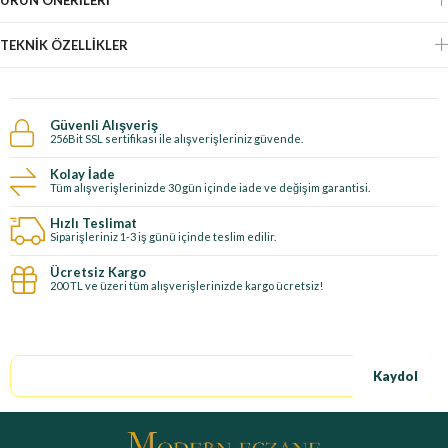
ÜRÜN ÖNERILERI
TEKNIK ÖZELLIKLER
Güvenli Alışveriş
256Bit SSL sertifikası ile alışverişleriniz güvende.
Kolay İade
Tüm alışverişlerinizde 30 gün içinde iade ve değişim garantisi.
Hızlı Teslimat
Siparişleriniz 1-3 iş günü içinde teslim edilir.
Ücretsiz Kargo
200 TL ve üzeri tüm alışverişlerinizde kargo ücretsiz!
E-Bültene kayıt ol, özel fırsatları kaçırma!
Kaydol