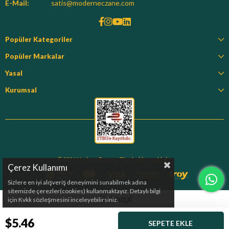
E-Mail:
satis@moderneczane.com
Popüler Kategoriler
Popüler Markalar
Yasal
Kurumsal
© 2024 Modern Eczane. Tüm hakları saklıdır.
Çerez Kullanımı
Sizlere en iyi alışveriş deneyimini sunabilmek adına
sitemizde çerezler(cookies) kullanmaktayız. Detaylı bilgi
için Kvkk sözleşmesini inceleyebilirsiniz.
$5.46