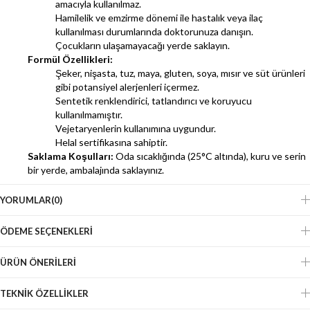
amacıyla kullanılmaz.
Hamilelik ve emzirme dönemi ile hastalık veya ilaç
kullanılması durumlarında doktorunuza danışın.
Çocukların ulaşamayacağı yerde saklayın.
Formül Özellikleri:
Şeker, nişasta, tuz, maya, gluten, soya, mısır ve süt ürünleri
gibi potansiyel alerjenleri içermez.
Sentetik renklendirici, tatlandırıcı ve koruyucu
kullanılmamıştır.
Vejetaryenlerin kullanımına uygundur.
Helal sertifikasına sahiptir.
Saklama Koşulları:
Oda sıcaklığında (25°C altında), kuru ve serin
bir yerde, ambalajında saklayınız.
YORUMLAR
(0)
ÖDEME SEÇENEKLERI
ÜRÜN ÖNERILERI
TEKNIK ÖZELLIKLER