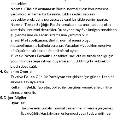
destekler.
Normal Cildin Korunması:
Biotin, normal cildin korunmasına
yardımcı olan temel bir besindir. Cildin sağlıklı yapısını
destekleyerek, daha pürüzsüz ve canlı bir cilde zemin hazırlar.
Normal Tırnak Sağlığı:
Biotin, tırnakların da ana maddesi olan
keratinin üretimini destekler. Bu sayede zayıf ve kırılgan tırnakların
güçlenmesine ve sağlıklı uzamasına yardımcı olur.
Enerji Metabolizması:
Biotin, normal enerji oluşum
metabolizmasına katkıda bulunur. Vücudun yiyecekleri enerjiye
dönüştürme sürecinde önemli bir rol oynar.
Yüksek Potens Formül:
Her tablet, saç, cilt ve tırnak sağlığı için
yoğun bir desteğe ihtiyaç duyanlar için 5000 mcg'lık yüksek bir
biotin dozu sağlar.
4. Kullanım Önerisi
Tavsiye Edilen Günlük Porsiyon:
Yetişkinler için günde 1 tablet
alınması tavsiye edilir.
Kullanım Şekli:
Tabletin, bol su ile, tercihen yemeklerle birlikte
alınması önerilir.
5. Diğer Bilgiler
Uyarılar:
Takviye edici gıdalar normal beslenmenin yerine geçemez.
İlaç değildir. Hastalıkların önlenmesi veya tedavi edilmesi