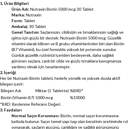
1. Ürün Bilgileri
Ürün Adı:
Nutraxin Biotin 5000 mcg 30 Tablet
Marka:
Nutraxin
Form:
Tablet
Ambalaj:
30 Tablet
Genel Tanıtım:
Saçlarınızın, cildinizin ve tırnaklarınızın sağlığı ve
ışıltısı için güçlü bir destek: Nutraxin Biotin 5000 mcg. Güzellik
vitamini olarak bilinen ve B grubu vitaminlerinden biri olan Biotin
(B7 Vitamini), bu özel formülde yüksek bir potensle sunulur.
Günlük güzellik rutininizi içeriden besleyerek, daha sağlıklı
görünen saçlara, canlı bir cilde ve güçlü tırnaklara kavuşmanıza
yardımcı olmak için tasarlanmıştır.
2. İçeriği
Her bir Nutraxin Biotin tableti, hedefe yönelik ve yüksek dozda aktif
bileşen içerir:
Bileşen Adı
Miktar (1 Tablette)
%BRD*
Biotin (Vitamin B7)
5000 mcg
%10000
*BRD: Beslenme Referans Değeri.
3. Faydaları
Normal Saçın Korunması:
Biotin, normal saçın korunmasına
katkıda bulunur. Saçın temel yapı taşı olan keratinin üretiminde rol
oynayarak, saçların gücünü, canlılığını ve sağlıklı görünümünü