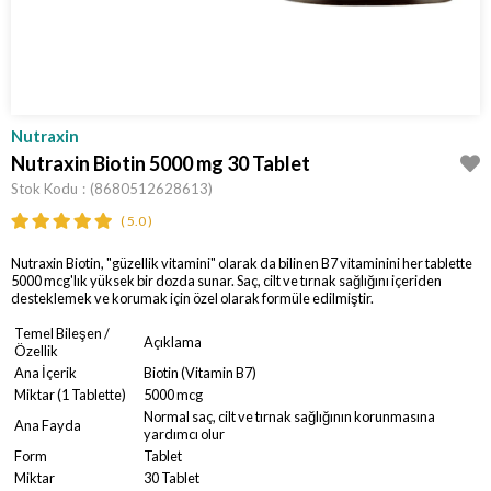
Nutraxin
Nutraxin Biotin 5000 mg 30 Tablet
Stok Kodu
(8680512628613)
5.0
Nutraxin Biotin, "güzellik vitamini" olarak da bilinen B7 vitaminini her tablette
5000 mcg'lık yüksek bir dozda sunar. Saç, cilt ve tırnak sağlığını içeriden
desteklemek ve korumak için özel olarak formüle edilmiştir.
Temel Bileşen /
Açıklama
Özellik
Ana İçerik
Biotin (Vitamin B7)
Miktar (1 Tablette)
5000 mcg
Normal saç, cilt ve tırnak sağlığının korunmasına
Ana Fayda
yardımcı olur
Form
Tablet
Miktar
30 Tablet