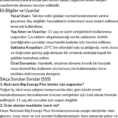
saatlerinde alınması tavsiye edilebilir.
Ek Bilgiler ve Uyarılar
Yasal Uyarı:
Takviye edici gıdalar normal beslenmenin yerine
geçemez. İlaç değildir; hastalıkların önlenmesi veya tedavi edilmesi
amacıyla kullanılmaz.
Yaş Sınırı ve Uyarılar:
11 yaş ve üzeri yetişkinlerin kullanımına
uygundur. Çocukların ulaşamayacağı yerde saklayınız. Kafein
içerdiğinden çocuklar veya hamile kadınlar için tavsiye edilmez.
Saklama Koşulları:
25°C'nin altındaki oda sıcaklığında, serin, kuru
ve doğrudan güneş ışığı almayan bir ortamda ambalajı kapalı bir
şekilde muhafaza ediniz.
Özel Durumlar:
Hamilelik, emzirme dönemi, kronik bir hastalık
veya düzenli ilaç kullanımı söz konusu ise kullanmadan önce
mutlaka doktorunuza danışınız.
Sıkça Sorulan Sorular (SSS)
1. Nutraxin Big Energy Plus kimler için uygundur?
Yoğun iş, okul veya çalışma temposunda olan, gün içinde enerji
metabolizmasını desteklemek isteyen yetişkinler için özel olarak formüle
edilmiştir. 11 yaş altı çocuklar için uygun değildir.
2. Ürün alerjen maddeler içerir mi?
Hayır. Nutraxin Big Energy Plus formülasyonunda yaygın alerjenler olan
gluten, soya, mısır ve süt ürünleri kullanılmamıştır. Aynı zamanda şeker ve