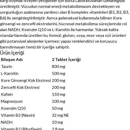
karşı koymak isteyen yetişkinler için Biota Laboratuvarları uzmanlığıyla
üretilmiştir. Vücudun normal enerji metabolizmasını destekleyen ve
yorgunluğun azalmasına yardımcı olan B kompleks vitaminleri (B1, B2, B3,
B6) ile zenginleştirilmiştir. Ayrıca geleneksel kullanımıyla bilinen Kore
ginsengi ve zencefil ekstrelerini, hücresel metabolizma süreçlerinde rol
alan NADH, Koenzim Q10 ve L-Karnitin ile harmanlar. Yüksek kalite
standartlarında üretilen bu formül; gluten, soya, mısır veya süt ürünleri
gibi potansiyel alerjenler içermez; yapay renklendirici ve koruyucu
barındırmayan temiz bir içeriğe sahiptir.
Ürün İçeriği
Bileşen Adı
2 Tablet İçeriği
Taurin
800 mg
L-Karnitin
500 mg
Kore Ginsengi Kök Ekstresi
200 mg
Zencefil Kök Ekstresi
200 mg
Kafein
150 mg
Magnezyum
100 mg
Koenzim Q10
50 mg
Vitamin B3 (Niasin)
32 mg NE
NADH
10 mg
Vitamin B2 (Riboflavin)
2,8 mg