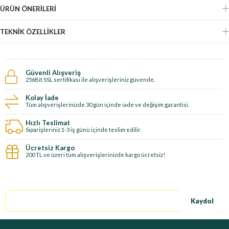
ÜRÜN ÖNERILERI
TEKNIK ÖZELLIKLER
Güvenli Alışveriş
256Bit SSL sertifikası ile alışverişleriniz güvende.
Kolay İade
Tüm alışverişlerinizde 30 gün içinde iade ve değişim garantisi.
Hızlı Teslimat
Siparişleriniz 1-3 iş günü içinde teslim edilir.
Ücretsiz Kargo
200 TL ve üzeri tüm alışverişlerinizde kargo ücretsiz!
E-Bültene kayıt ol, özel fırsatları kaçırma!
Kaydol