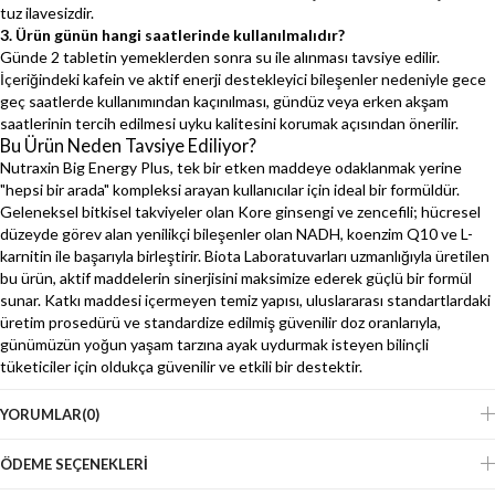
tuz ilavesizdir.
3. Ürün günün hangi saatlerinde kullanılmalıdır?
Günde 2 tabletin yemeklerden sonra su ile alınması tavsiye edilir.
İçeriğindeki kafein ve aktif enerji destekleyici bileşenler nedeniyle gece
geç saatlerde kullanımından kaçınılması, gündüz veya erken akşam
saatlerinin tercih edilmesi uyku kalitesini korumak açısından önerilir.
Bu Ürün Neden Tavsiye Ediliyor?
Nutraxin Big Energy Plus, tek bir etken maddeye odaklanmak yerine
"hepsi bir arada" kompleksi arayan kullanıcılar için ideal bir formüldür.
Geleneksel bitkisel takviyeler olan Kore ginsengi ve zencefili; hücresel
düzeyde görev alan yenilikçi bileşenler olan NADH, koenzim Q10 ve L-
karnitin ile başarıyla birleştirir. Biota Laboratuvarları uzmanlığıyla üretilen
bu ürün, aktif maddelerin sinerjisini maksimize ederek güçlü bir formül
sunar. Katkı maddesi içermeyen temiz yapısı, uluslararası standartlardaki
üretim prosedürü ve standardize edilmiş güvenilir doz oranlarıyla,
günümüzün yoğun yaşam tarzına ayak uydurmak isteyen bilinçli
tüketiciler için oldukça güvenilir ve etkili bir destektir.
YORUMLAR
(0)
ÖDEME SEÇENEKLERI