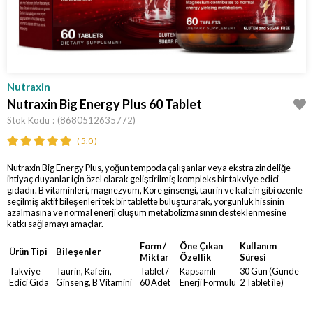
Nutraxin
Nutraxin Big Energy Plus 60 Tablet
Stok Kodu
(8680512635772)
5.0
Nutraxin Big Energy Plus, yoğun tempoda çalışanlar veya ekstra zindeliğe
ihtiyaç duyanlar için özel olarak geliştirilmiş kompleks bir takviye edici
gıdadır. B vitaminleri, magnezyum, Kore ginsengi, taurin ve kafein gibi özenle
seçilmiş aktif bileşenleri tek bir tablette buluşturarak, yorgunluk hissinin
azalmasına ve normal enerji oluşum metabolizmasının desteklenmesine
katkı sağlamayı amaçlar.
Form /
Öne Çıkan
Kullanım
Ürün Tipi
Bileşenler
Miktar
Özellik
Süresi
Takviye
Taurin, Kafein,
Tablet /
Kapsamlı
30 Gün (Günde
Edici Gıda
Ginseng, B Vitamini
60 Adet
Enerji Formülü
2 Tablet ile)