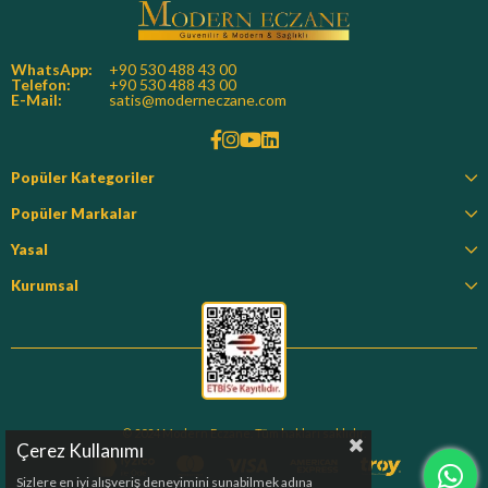
WhatsApp:
+90 530 488 43 00
Telefon:
+90 530 488 43 00
E-Mail:
satis@moderneczane.com
Popüler Kategoriler
Popüler Markalar
Yasal
Kurumsal
© 2024 Modern Eczane. Tüm hakları saklıdır.
Çerez Kullanımı
Sizlere en iyi alışveriş deneyimini sunabilmek adına