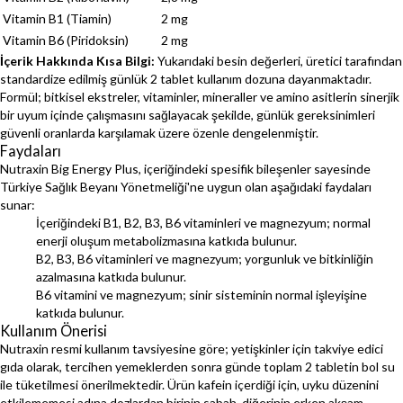
Vitamin B1 (Tiamin)
2 mg
Vitamin B6 (Piridoksin)
2 mg
İçerik Hakkında Kısa Bilgi:
Yukarıdaki besin değerleri, üretici tarafından
standardize edilmiş günlük 2 tablet kullanım dozuna dayanmaktadır.
Formül; bitkisel ekstreler, vitaminler, mineraller ve amino asitlerin sinerjik
bir uyum içinde çalışmasını sağlayacak şekilde, günlük gereksinimleri
güvenli oranlarda karşılamak üzere özenle dengelenmiştir.
Faydaları
Nutraxin Big Energy Plus, içeriğindeki spesifik bileşenler sayesinde
Türkiye Sağlık Beyanı Yönetmeliği'ne uygun olan aşağıdaki faydaları
sunar:
İçeriğindeki B1, B2, B3, B6 vitaminleri ve magnezyum; normal
enerji oluşum metabolizmasına katkıda bulunur.
B2, B3, B6 vitaminleri ve magnezyum; yorgunluk ve bitkinliğin
azalmasına katkıda bulunur.
B6 vitamini ve magnezyum; sinir sisteminin normal işleyişine
katkıda bulunur.
Kullanım Önerisi
Nutraxin resmi kullanım tavsiyesine göre; yetişkinler için takviye edici
gıda olarak, tercihen yemeklerden sonra günde toplam 2 tabletin bol su
ile tüketilmesi önerilmektedir. Ürün kafein içerdiği için, uyku düzenini
etkilememesi adına dozlardan birinin sabah, diğerinin erken akşam