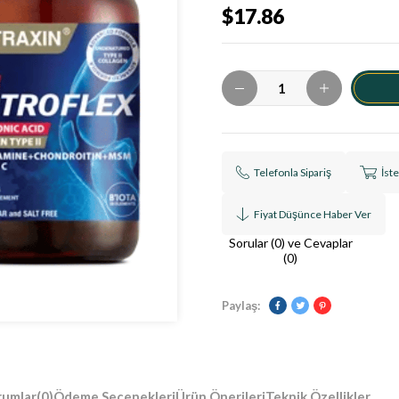
$17.86
Telefonla Sipariş
İst
Fiyat Düşünce Haber Ver
Sorular (0) ve Cevaplar
(0)
Paylaş:
rumlar
(0)
Ödeme Seçenekleri
Ürün Önerileri
Teknik Özellikler