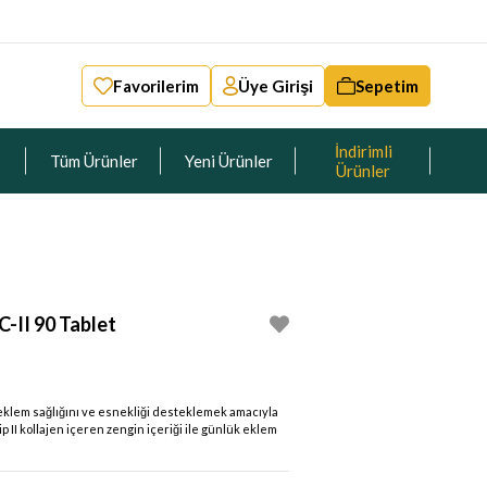
Favorilerim
Üye Girişi
Sepetim
İndirimli
Tüm Ürünler
Yeni Ürünler
Ürünler
-II 90 Tablet
 eklem sağlığını ve esnekliği desteklemek amacıyla
ip II kollajen içeren zengin içeriği ile günlük eklem