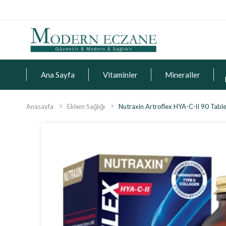
Ana Sayfa
Vitaminler
Mineraller
Anasayfa
Eklem Sağlığı
Nutraxin Artroflex HYA-C-II 90 Tabl