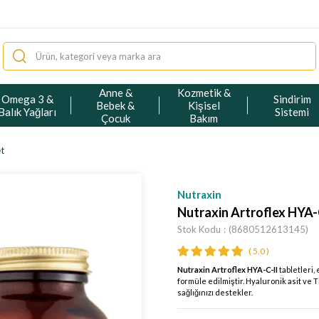
Anne &
Kozmetik &
Omega 3 &
Sindirim
Bebek &
Kişisel
Balık Yağları
Sistemi
Çocuk
Bakım
et
Nutraxin
Nutraxin Artroflex HYA-C
Stok Kodu
(8680512613145)
5.0
Nutraxin Artroflex HYA-C-II
tabletleri,
formüle edilmiştir. Hyaluronik asit ve T
sağlığınızı destekler.