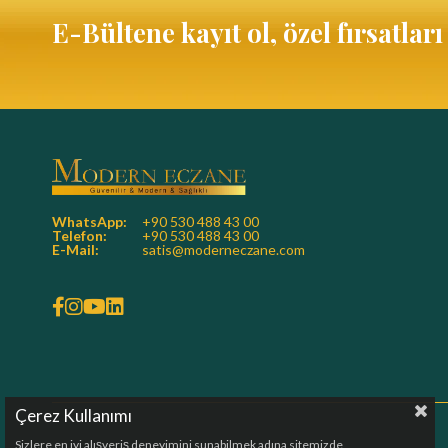
E-Bültene kayıt ol, özel fırsatlar
WhatsApp:
+90 530 488 43 00
Telefon:
+90 530 488 43 00
E-Mail:
satis@moderneczane.com
Çerez Kullanımı
Sizlere en iyi alışveriş deneyimini sunabilmek adına sitemizde