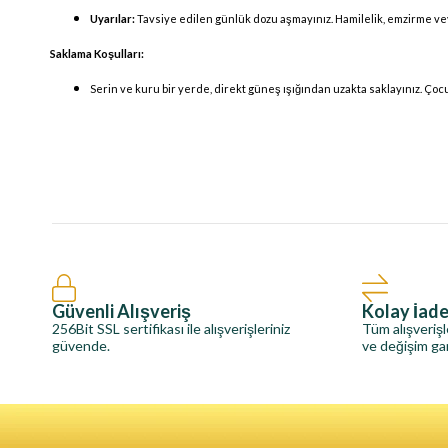
Uyarılar:
Tavsiye edilen günlük dozu aşmayınız. Hamilelik, emzirme vey
Saklama Koşulları:
Serin ve kuru bir yerde, direkt güneş ışığından uzakta saklayınız. Ço
Güvenli Alışveriş
Kolay İad
256Bit SSL sertifikası ile alışverişleriniz
Tüm alışverişl
güvende.
ve değişim gar