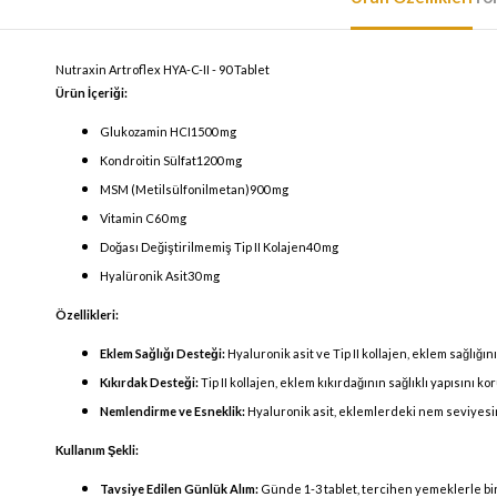
Nutraxin Artroflex HYA-C-II - 90 Tablet
Ürün İçeriği:
Glukozamin HCI1500 mg
Kondroitin Sülfat1200 mg
MSM (Metilsülfonilmetan)900 mg
Vitamin C60 mg
Doğası Değiştirilmemiş Tip II Kolajen40 mg
Hyalüronik Asit30 mg
Özellikleri:
Eklem Sağlığı Desteği:
Hyaluronik asit ve Tip II kollajen, eklem sağlığ
Kıkırdak Desteği:
Tip II kollajen, eklem kıkırdağının sağlıklı yapısını 
Nemlendirme ve Esneklik:
Hyaluronik asit, eklemlerdeki nem seviyesini
Kullanım Şekli:
Tavsiye Edilen Günlük Alım:
Günde 1-3 tablet, tercihen yemeklerle birl