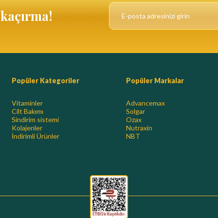
ı kaçırma!
Popüler Kategoriler
Popüler Markalar
Vitaminler
Advancemax
Cilt Bakımı
Solgar
Sindirim sistemi
Ozax
Kolajenler
Nutraxin
İndirimli Ürünler
NBT