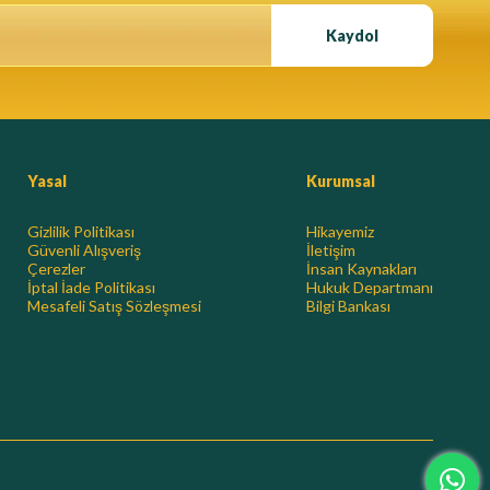
Kaydol
Yasal
Kurumsal
Gizlilik Politikası
Hikayemiz
Güvenli Alışveriş
İletişim
Çerezler
İnsan Kaynakları
İptal İade Politikası
Hukuk Departmanı
Mesafeli Satış Sözleşmesi
Bilgi Bankası