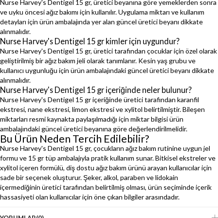
Nurse Harvey's Dentigel 15 gr, üretici beyanına göre yemeklerden sonra
ve uyku öncesi ağız bakımı için kullanılır. Uygulama miktarı ve kullanım
detayları için ürün ambalajında yer alan güncel üretici beyanı dikkate
alınmalıdır.
Nurse Harvey's Dentigel 15 gr kimler için uygundur?
Nurse Harvey's Dentigel 15 gr, üretici tarafından çocuklar için özel olarak
geliştirilmiş bir ağız bakım jeli olarak tanımlanır. Kesin yaş grubu ve
kullanıcı uygunluğu için ürün ambalajındaki güncel üretici beyanı dikkate
alınmalıdır.
Nurse Harvey's Dentigel 15 gr içeriğinde neler bulunur?
Nurse Harvey's Dentigel 15 gr içeriğinde üretici tarafından karanfil
ekstresi, nane ekstresi, limon ekstresi ve xylitol belirtilmiştir. Bileşen
miktarları resmi kaynakta paylaşılmadığı için miktar bilgisi ürün
ambalajındaki güncel üretici beyanına göre değerlendirilmelidir.
Bu Ürün Neden Tercih Edilebilir?
Nurse Harvey's Dentigel 15 gr, çocukların ağız bakım rutinine uygun jel
formu ve 15 gr tüp ambalajıyla pratik kullanım sunar. Bitkisel ekstreler ve
xylitol içeren formülü, diş dostu ağız bakım ürünü arayan kullanıcılar için
sade bir seçenek oluşturur. Şeker, alkol, paraben ve lidokain
içermediğinin üretici tarafından belirtilmiş olması, ürün seçiminde içerik
hassasiyeti olan kullanıcılar için öne çıkan bilgiler arasındadır.
YORUMLAR
(0)