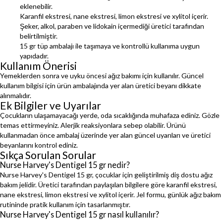
eklenebilir.
Karanfil ekstresi, nane ekstresi, limon ekstresi ve xylitol içerir.
Şeker, alkol, paraben ve lidokain içermediği üretici tarafından
belirtilmiştir.
15 gr tüp ambalajı ile taşımaya ve kontrollü kullanıma uygun
yapıdadır.
Kullanım Önerisi
Yemeklerden sonra ve uyku öncesi ağız bakımı için kullanılır. Güncel
kullanım bilgisi için ürün ambalajında yer alan üretici beyanı dikkate
alınmalıdır.
Ek Bilgiler ve Uyarılar
Çocukların ulaşamayacağı yerde, oda sıcaklığında muhafaza ediniz. Gözle
temas ettirmeyiniz. Alerjik reaksiyonlara sebep olabilir. Ürünü
kullanmadan önce ambalaj üzerinde yer alan güncel uyarıları ve üretici
beyanlarını kontrol ediniz.
Sıkça Sorulan Sorular
Nurse Harvey's Dentigel 15 gr nedir?
Nurse Harvey's Dentigel 15 gr, çocuklar için geliştirilmiş diş dostu ağız
bakım jelidir. Üretici tarafından paylaşılan bilgilere göre karanfil ekstresi,
nane ekstresi, limon ekstresi ve xylitol içerir. Jel formu, günlük ağız bakım
rutininde pratik kullanım için tasarlanmıştır.
Nurse Harvey's Dentigel 15 gr nasıl kullanılır?