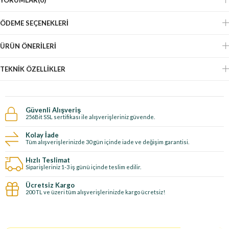
ÖDEME SEÇENEKLERI
ÜRÜN ÖNERILERI
TEKNIK ÖZELLIKLER
Güvenli Alışveriş
256Bit SSL sertifikası ile alışverişleriniz güvende.
Kolay İade
Tüm alışverişlerinizde 30 gün içinde iade ve değişim garantisi.
Hızlı Teslimat
Siparişleriniz 1-3 iş günü içinde teslim edilir.
Ücretsiz Kargo
200 TL ve üzeri tüm alışverişlerinizde kargo ücretsiz!
E-Bültene kayıt ol, özel fırsatları kaçırma!