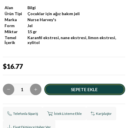
Alan
Bilgi
Ürün Tipi
Çocuklar için ağız bakım jeli
Marka
Nurse Harvey's
Form
Jel
Miktar
15 gr
Temel
Karanfil ekstresi, nane ekstresi, limon ekstresi,
İçerik
xylitol
$16.77
Telefonla Sipariş
İstek Listeme Ekle
Karşılaştır
Fiyat Düşünce Haber Ver