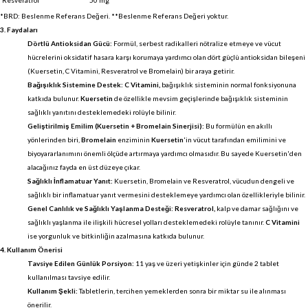
*BRD: Beslenme Referans Değeri. **Beslenme Referans Değeri yoktur.
3. Faydaları
Dörtlü Antioksidan Gücü:
Formül, serbest radikalleri nötralize etmeye ve vücut
hücrelerini oksidatif hasara karşı korumaya yardımcı olan dört güçlü antioksidan bileşeni
(Kuersetin, C Vitamini, Resveratrol ve Bromelain) bir araya getirir.
Bağışıklık Sistemine Destek:
C Vitamini,
bağışıklık sisteminin normal fonksiyonuna
katkıda bulunur.
Kuersetin
de özellikle mevsim geçişlerinde bağışıklık sisteminin
sağlıklı yanıtını desteklemedeki rolüyle bilinir.
Geliştirilmiş Emilim (Kuersetin + Bromelain Sinerjisi):
Bu formülün en akıllı
yönlerinden biri,
Bromelain
enziminin
Kuersetin
'in vücut tarafından emilimini ve
biyoyararlanımını önemli ölçüde artırmaya yardımcı olmasıdır. Bu sayede Kuersetin'den
alacağınız fayda en üst düzeye çıkar.
Sağlıklı İnflamatuar Yanıt:
Kuersetin, Bromelain ve Resveratrol, vücudun dengeli ve
sağlıklı bir inflamatuar yanıt vermesini desteklemeye yardımcı olan özellikleriyle bilinir.
Genel Canlılık ve Sağlıklı Yaşlanma Desteği:
Resveratrol,
kalp ve damar sağlığını ve
sağlıklı yaşlanma ile ilişkili hücresel yolları desteklemedeki rolüyle tanınır.
C Vitamini
ise yorgunluk ve bitkinliğin azalmasına katkıda bulunur.
4. Kullanım Önerisi
Tavsiye Edilen Günlük Porsiyon:
11 yaş ve üzeri yetişkinler için günde 2 tablet
kullanılması tavsiye edilir.
Kullanım Şekli:
Tabletlerin, tercihen yemeklerden sonra bir miktar su ile alınması
önerilir.