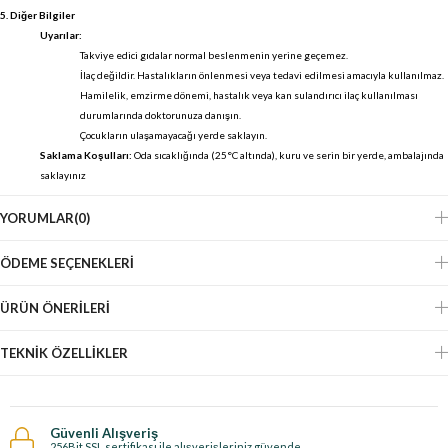
5. Diğer Bilgiler
Uyarılar:
Takviye edici gıdalar normal beslenmenin yerine geçemez.
İlaç değildir. Hastalıkların önlenmesi veya tedavi edilmesi amacıyla kullanılmaz.
Hamilelik, emzirme dönemi, hastalık veya kan sulandırıcı ilaç kullanılması
durumlarında doktorunuza danışın.
Çocukların ulaşamayacağı yerde saklayın.
Saklama Koşulları:
Oda sıcaklığında (25°C altında), kuru ve serin bir yerde, ambalajında
saklayınız
YORUMLAR
(0)
ÖDEME SEÇENEKLERI
ÜRÜN ÖNERILERI
TEKNIK ÖZELLIKLER
Güvenli Alışveriş
256Bit SSL sertifikası ile alışverişleriniz güvende.