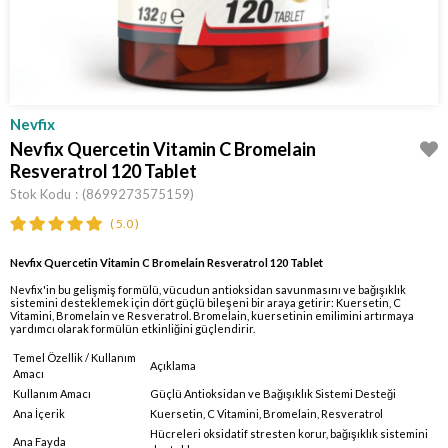
Nevfix
Nevfix Quercetin Vitamin C Bromelain
Resveratrol 120 Tablet
Stok Kodu
(8699273575159)
5.0
Nevfix Quercetin Vitamin C Bromelain Resveratrol 120 Tablet
Nevfix'in bu gelişmiş formülü, vücudun antioksidan savunmasını ve bağışıklık
sistemini desteklemek için dört güçlü bileşeni bir araya getirir: Kuersetin, C
Vitamini, Bromelain ve Resveratrol. Bromelain, kuersetinin emilimini artırmaya
yardımcı olarak formülün etkinliğini güçlendirir.
Temel Özellik / Kullanım
Açıklama
Amacı
Kullanım Amacı
Güçlü Antioksidan ve Bağışıklık Sistemi Desteği
Ana İçerik
Kuersetin, C Vitamini, Bromelain, Resveratrol
Hücreleri oksidatif stresten korur, bağışıklık sistemini
Ana Fayda