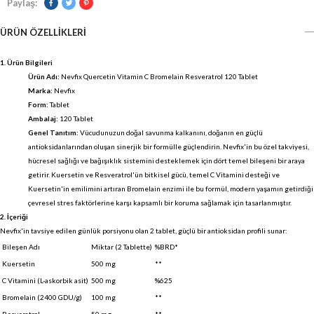
Paylaş:
ÜRÜN ÖZELLIKLERI
1. Ürün Bilgileri
Ürün Adı:
Nevfix Quercetin Vitamin C Bromelain Resveratrol 120 Tablet
Marka:
Nevfix
Form:
Tablet
Ambalaj:
120 Tablet
Genel Tanıtım:
Vücudunuzun doğal savunma kalkanını, doğanın en güçlü
antioksidanlarından oluşan sinerjik bir formülle güçlendirin. Nevfix'in bu özel takviyesi,
hücresel sağlığı ve bağışıklık sistemini desteklemek için dört temel bileşeni bir araya
getirir. Kuersetin ve Resveratrol'ün bitkisel gücü, temel C Vitamini desteği ve
Kuersetin'in emilimini artıran Bromelain enzimi ile bu formül, modern yaşamın getirdiği
çevresel stres faktörlerine karşı kapsamlı bir koruma sağlamak için tasarlanmıştır.
2. İçeriği
Nevfix'in tavsiye edilen günlük porsiyonu olan 2 tablet, güçlü bir antioksidan profili sunar:
Bileşen Adı
Miktar (2 Tablette)
%BRD*
Kuersetin
500 mg
**
C Vitamini (L-askorbik asit)
500 mg
%625
Bromelain (2400 GDU/g)
100 mg
**
Resveratrol
50 mg
**