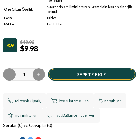
destekler
Kuersetin emilimini artıran Bromelain içeren sinerjik
Öne Çıkan Özellik
formül
Form
Tablet
Miktar
120 Tablet
$10.92
9
$9.98
Telefonla Sipariş
İstek Listeme Ekle
Karşılaştır
İndirimli Ürün
Fiyat Düşünce Haber Ver
Sorular (0) ve Cevaplar (0)