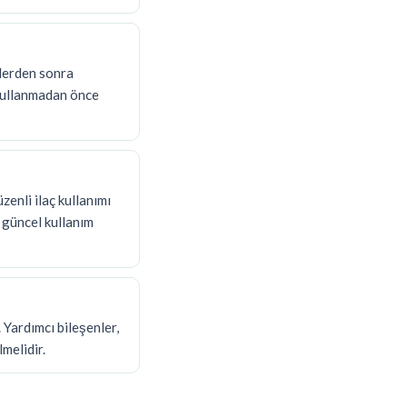
klerden sonra
r kullanmadan önce
zenli ilaç kullanımı
 güncel kullanım
Yardımcı bileşenler,
lmelidir.