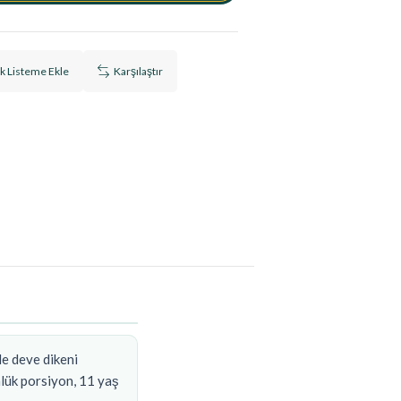
ek Listeme Ekle
Karşılaştır
de deve dikeni
nlük porsiyon, 11 yaş