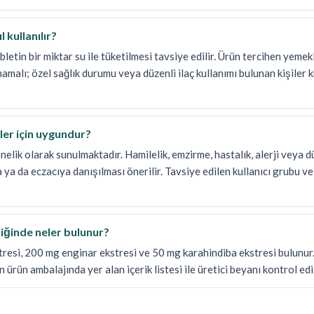
 kullanılır?
bletin bir miktar su ile tüketilmesi tavsiye edilir. Ürün tercihen yeme
mamalı; özel sağlık durumu veya düzenli ilaç kullanımı bulunan kişile
ler için uygundur?
elik olarak sunulmaktadır. Hamilelik, emzirme, hastalık, alerji veya dü
a da eczacıya danışılması önerilir. Tavsiye edilen kullanıcı grubu ve
riğinde neler bulunur?
resi, 200 mg enginar ekstresi ve 50 mg karahindiba ekstresi bulunur. 
in ürün ambalajında yer alan içerik listesi ile üretici beyanı kontrol edi