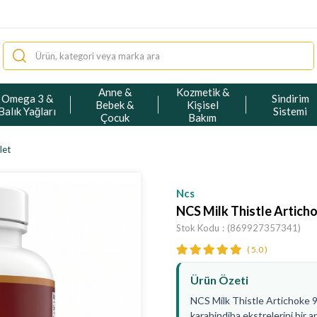
Anne &
Kozmetik &
Omega 3 &
Sindirim
Bebek &
Kişisel
Balık Yağları
Sistemi
Çocuk
Bakım
let
Ncs
NCS Milk Thistle Articho
Stok Kodu
(869927357341)
5.0
Ürün Özeti
NCS Milk Thistle Artichoke 9
karahindiba ekstrelerini bir a