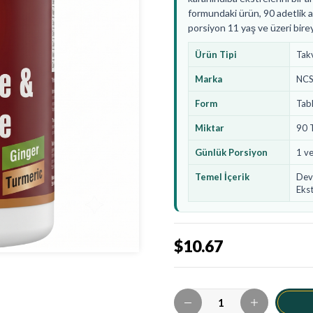
formundaki ürün, 90 adetlik a
porsiyon 11 yaş ve üzeri bireyl
Ürün Tipi
Takv
Marka
NC
Form
Tab
Miktar
90 
Günlük Porsiyon
1 ve
Temel İçerik
Deve
Ekst
$10.67