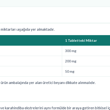
 miktarları aşağıda yer almaktadır.
1 Tabletteki Miktar
300 mg
200 mg
50 mg
n ürün ambalajında yer alan üretici beyanı dikkate alınmalıdır.
e karahindiba ekstrelerini aynı formülde bir araya getiren bitkisel içe