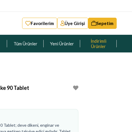
Favorilerim
Üye Girişi
Sepetim
İndirimli
Tüm Ürünler
Yeni Ürünler
Ürünler
ke 90 Tablet
0 Tablet; deve dikeni, enginar ve
raya getiren takviye edici gıdadır. Tablet