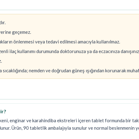
ır.
yerine geçemez.
alıkların önlenmesi veya tedavi edilmesi amacıyla kullanılmaz.
üzenli ilaç kullanımı durumunda doktorunuza ya da eczacınıza danışınız
.
oda sıcaklığında; nemden ve doğrudan güneş ışığından korunarak muhaf
ir?
eni, enginar ve karahindiba ekstreleri içeren tablet formunda bir takv
lunur. Ürün, 90 tabletlik ambalajıyla sunulur ve normal beslenmenin 