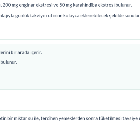
i, 200 mg enginar ekstresi ve 50 mg karahindiba ekstresi bulunur.
lajıyla günlük takviye rutinine kolayca eklenebilecek şekilde sunulur
rini bir arada içerir.
 bulunur.
tin bir miktar su ile, tercihen yemeklerden sonra tüketilmesi tavsiye e