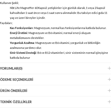
Kullanım Şekli;
Nbt Life Magneffer 60 Kapsül, yetişkinler için günlük olarak, 1 veya 2 kapsül
kahvaltıdan 1 saat önce veya 1 saat sonra alınmalıdır. Bu takviye edici gıda 11
yaş ve üzeri bireyler içindir.
Faydaları;
Kas Fonksiyonları
: Magnezyum, normal kas fonksiyonlarına katkıda bulunur.
Enerji Üretimi
: Magnezyum ve B6 vitamini, normal enerji oluşum
metabolizmasını destekler.
Yorgunluk Azaltma
: Magnezyum ve B6 vitamini, yorgunluk ve bitkinliğin
azalmasına yardımcı olur.
Sinir Sistemi Desteği
: B6 ve B12 vitaminleri, sinir sisteminin normal işleyişine
katkıda bulunur
YORUMLAR
(0)
ÖDEME SEÇENEKLERI
ÜRÜN ÖNERILERI
TEKNIK ÖZELLIKLER