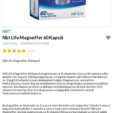
NBT
Nbt Life Magneffer 60 Kapsül
Stok Kodu
(8680645531040)
5.0
Nbt Life Magneffer 60 Kapsül
Nbt Life Magneffer 60 Kapsül, magnezyum ve B vitaminleri içeren bir takviye edici
gıdadır. Her kapsül, 100 mg magnezyum, 2.5 mg B6 vitamini (piridoksin hidroklorür)
ve 50 µg B12 vitamini (siyanokobalamin) sağlar. Magnezyum, normal kas
fonksiyonuna, enerji oluşum metabolizmasına ve yorgunluğun azalmasına katkıda
bulunur. B6 vitamini, protein ve glikojen metabolizmasına destek olurken, B12
vitamini kırmızı kan hücresi oluşumuna ve bağışıklık sisteminin normal
fonksiyonuna katkıda bulunur.
Bu kapsüller, aromasızdır ve 11 yaş ve üzeri bireyler için uygundur. Günde 1 veya 2
kapsülün kahvaltıdan 1 saat önce veya 1 saat sonra alınması önerilir. Nbt Life
Magneffer, günlük magnezyum ve B vitamini ihtiyacını karşılamak ve genel sağlık