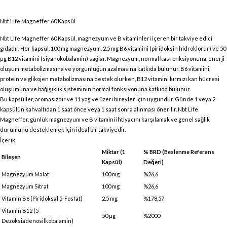
Nbt Life Magneffer 60 Kapsül
Nbt Life Magneffer 60 Kapsül, magnezyum ve B vitaminleri içeren bir takviye edici
gıdadır. Her kapsül, 100 mg magnezyum, 2.5 mg B6 vitamini (piridoksin hidroklorür) ve 50
µg B12 vitamini (siyanokobalamin) sağlar. Magnezyum, normal kas fonksiyonuna, enerji
oluşum metabolizmasına ve yorgunluğun azalmasına katkıda bulunur. B6 vitamini,
protein ve glikojen metabolizmasına destek olurken, B12 vitamini kırmızı kan hücresi
oluşumuna ve bağışıklık sisteminin normal fonksiyonuna katkıda bulunur.
Bu kapsüller, aromasızdır ve 11 yaş ve üzeri bireyler için uygundur. Günde 1 veya 2
kapsülün kahvaltıdan 1 saat önce veya 1 saat sonra alınması önerilir. Nbt Life
Magneffer, günlük magnezyum ve B vitamini ihtiyacını karşılamak ve genel sağlık
durumunu desteklemek için ideal bir takviyedir.
İçerik
Miktar (1
% BRD (Beslenme Referans
Bileşen
Kapsül)
Değeri)
Magnezyum Malat
100 mg
%26,6
Magnezyum Sitrat
100 mg
%26,6
Vitamin B6 (Piridoksal 5-Fosfat)
2,5 mg
%178,57
Vitamin B12 (5-
50 µg
%2000
Dezoksiadenosilkobalamin)