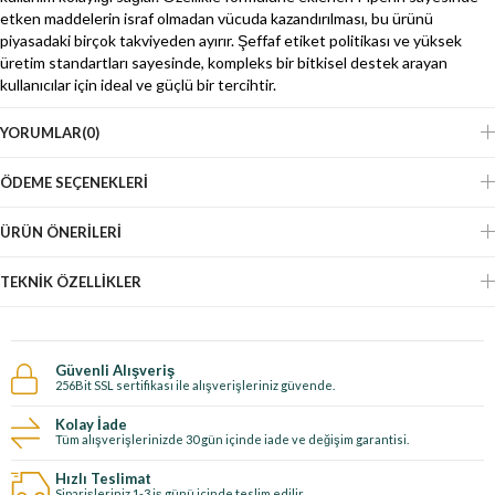
etken maddelerin israf olmadan vücuda kazandırılması, bu ürünü
piyasadaki birçok takviyeden ayırır. Şeffaf etiket politikası ve yüksek
üretim standartları sayesinde, kompleks bir bitkisel destek arayan
kullanıcılar için ideal ve güçlü bir tercihtir.
YORUMLAR
(0)
ÖDEME SEÇENEKLERI
ÜRÜN ÖNERILERI
TEKNIK ÖZELLIKLER
Güvenli Alışveriş
256Bit SSL sertifikası ile alışverişleriniz güvende.
Kolay İade
Tüm alışverişlerinizde 30 gün içinde iade ve değişim garantisi.
Hızlı Teslimat
Siparişleriniz 1-3 iş günü içinde teslim edilir.