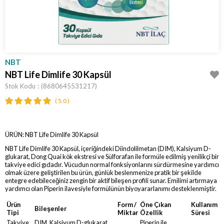
NBT
NBT Life Dimlife 30 Kapsül
Stok Kodu
(8680645531217)
5.0
ÜRÜN: NBT Life Dimlife 30 Kapsül
NBT Life Dimlife 30 Kapsül, içeriğindeki Diindolilmetan (DIM), Kalsiyum D-
glukarat, Dong Quai kök ekstresi ve Sülforafan ile formüle edilmiş yenilikçi bir
takviye edici gıdadır. Vücudun normal fonksiyonlarını sürdürmesine yardımcı
olmak üzere geliştirilen bu ürün, günlük beslenmenize pratik bir şekilde
entegre edebileceğiniz zengin bir aktif bileşen profili sunar. Emilimi artırmaya
yardımcı olan Piperin ilavesiyle formülünün biyoyararlanımı desteklenmiştir.
Ürün
Form /
Öne Çıkan
Kullanım
Bileşenler
Tipi
Miktar
Özellik
Süresi
Takviye
DIM, Kalsiyum D-glukarat,
Piperin ile