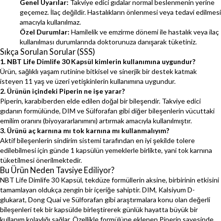
Genel Uyarılar:
Takviye edici gıdalar normal beslenmenin yerine
geçemez. İlaç değildir. Hastalıkların önlenmesi veya tedavi edilmesi
amacıyla kullanılmaz.
Özel Durumlar:
Hamilelik ve emzirme dönemi ile hastalık veya ilaç
kullanılması durumlarında doktorunuza danışarak tüketiniz.
Sıkça Sorulan Sorular (SSS)
1. NBT Life Dimlife 30 Kapsül kimlerin kullanımına uygundur?
Ürün, sağlıklı yaşam rutinine bitkisel ve sinerjik bir destek katmak
isteyen 11 yaş ve üzeri yetişkinlerin kullanımına uygundur.
2. Ürünün içindeki Piperin ne işe yarar?
Piperin, karabiberden elde edilen doğal bir bileşendir. Takviye edici
gıdanın formülünde, DIM ve Sülforafan gibi diğer bileşenlerin vücuttaki
emilim oranını (biyoyararlanımını) artırmak amacıyla kullanılmıştır.
3. Ürünü aç karnına mı tok karnına mı kullanmalıyım?
Aktif bileşenlerin sindirim sistemi tarafından en iyi şekilde tolere
edilebilmesi için günde 1 kapsülün yemeklerle birlikte, yani tok karnına
tüketilmesi önerilmektedir.
Bu Ürün Neden Tavsiye Ediliyor?
NBT Life Dimlife 30 Kapsül, tekdüze formüllerin aksine, birbirinin etkisini
tamamlayan oldukça zengin bir içeriğe sahiptir. DIM, Kalsiyum D-
glukarat, Dong Quai ve Sülforafan gibi araştırmalara konu olan değerli
bileşenleri tek bir kapsülde birleştirerek günlük hayatta büyük bir
kullanım kolaylığı sağlar. Özellikle formülüne eklenen Piperin sayesinde