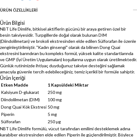
ÜRÜN ÖZELLIKLERI
Ürün Bilgisi
NBT Life Dimlife, bitkisel aktiflerin gücünü bir araya getiren özel bir
besin takviyesidir. Turpgillerde doğal olarak bulunan DIM
(Diindolilmetan) ve brokoli ekstresinden elde edilen Sülforafan ile özenle
zenginleştirilmiştir. "Kadın ginsengi" olarak da bilinen Dong Quai
ekstresini barındıran bu kompleks formül, yüksek kalite standartlarında
ve GMP (İyi Üretim Uygulamaları) koşullarına uygun olarak üretilmektedir.
Günlük rutininizde ihtiyaç duyduğunuz takviye desteğini sağlamak
amacıyla güvenle tercih edebileceğiniz, temiz içerikli bir formüle sahiptir.
Ürün İçeriği
Etken Madde
1 Kapsüldeki Miktar
Kalsiyum D-glukarat
250 mg
Diindolilmetan (DIM)
100 mg
Dong Quai Kök Ekstresi
50 mg
Piperin
5 mg
Sülforafan
250 µg
NBT Life Dimlife formülü, vücut tarafından emilimi desteklemek adına
karabiber ekstresinden elde edilen Piperin ile güçlendirilmiştir. Böylece