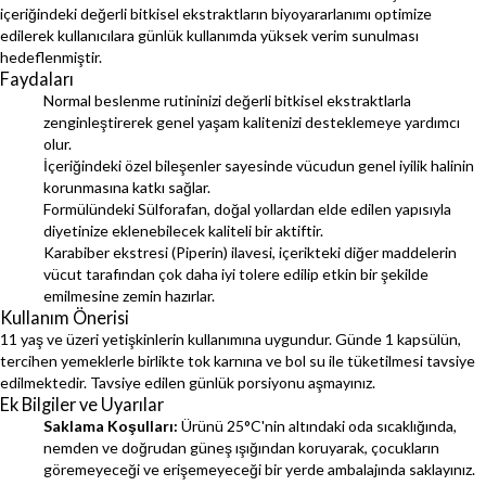
içeriğindeki değerli bitkisel ekstraktların biyoyararlanımı optimize
edilerek kullanıcılara günlük kullanımda yüksek verim sunulması
hedeflenmiştir.
Faydaları
Normal beslenme rutininizi değerli bitkisel ekstraktlarla
zenginleştirerek genel yaşam kalitenizi desteklemeye yardımcı
olur.
İçeriğindeki özel bileşenler sayesinde vücudun genel iyilik halinin
korunmasına katkı sağlar.
Formülündeki Sülforafan, doğal yollardan elde edilen yapısıyla
diyetinize eklenebilecek kaliteli bir aktiftir.
Karabiber ekstresi (Piperin) ilavesi, içerikteki diğer maddelerin
vücut tarafından çok daha iyi tolere edilip etkin bir şekilde
emilmesine zemin hazırlar.
Kullanım Önerisi
11 yaş ve üzeri yetişkinlerin kullanımına uygundur. Günde 1 kapsülün,
tercihen yemeklerle birlikte tok karnına ve bol su ile tüketilmesi tavsiye
edilmektedir. Tavsiye edilen günlük porsiyonu aşmayınız.
Ek Bilgiler ve Uyarılar
Saklama Koşulları:
Ürünü 25°C'nin altındaki oda sıcaklığında,
nemden ve doğrudan güneş ışığından koruyarak, çocukların
göremeyeceği ve erişemeyeceği bir yerde ambalajında saklayınız.