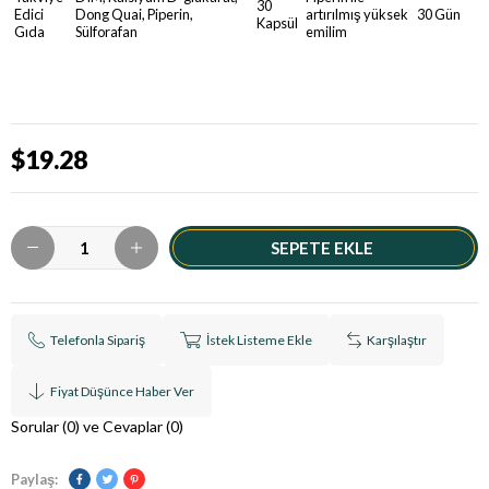
30
Edici
Dong Quai, Piperin,
artırılmış yüksek
30 Gün
Kapsül
Gıda
Sülforafan
emilim
$19.28
Telefonla Sipariş
İstek Listeme Ekle
Karşılaştır
Fiyat Düşünce Haber Ver
Sorular (0) ve Cevaplar (0)
Paylaş: