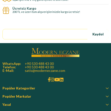
Ücretsiz Kargo
200 TL ve üzeri tüm alışverişlerinizde kargo ücretsiz!
E-Bültene kayıt ol, özel fırsatları kaçırma!
Kaydol
WhatsApp:
+90 530 488 43 00
Telefon:
+90 530 488 43 00
E-Mail:
satis@moderneczane.com
Popüler Kategoriler
Popüler Markalar
Yasal