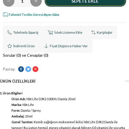
Tahmini Teslim Süresi
:
Aynı Gün
Telefonla Sipariş
İstek Listeme Ekle
Karşılaştır
İndirimli Ürün
Fiyat Düşünce Haber Ver
Sorular (0) ve Cevaplar (0)
Paylaş:
ÜRÜN ÖZELLIKLERI
1. Ürün Bilgileri
Ürün Adı:
Nbt Life D3K2 1000 IU Damla 20 ml
Marka:
Nbt Life
Form:
Damla / Sprey
Ambalaj:
20 ml
Genel Tanıtım:
Kemik sağlığının mükemmel ikilisi Nbt Life D3K2 Damla ile
tanışın! Bu üstün formül, güneş vitamini olarak bilinen D3 vitamini ile vücutta