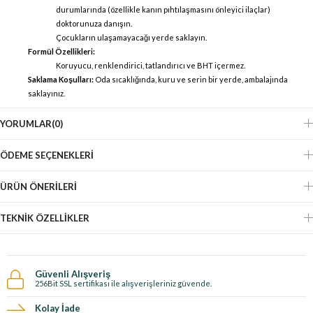
durumlarında (özellikle kanın pıhtılaşmasını önleyici ilaçlar)
doktorunuza danışın.
Çocukların ulaşamayacağı yerde saklayın.
Formül Özellikleri:
Koruyucu, renklendirici, tatlandırıcı ve BHT içermez.
Saklama Koşulları:
Oda sıcaklığında, kuru ve serin bir yerde, ambalajında
saklayınız.
YORUMLAR
(0)
ÖDEME SEÇENEKLERI
ÜRÜN ÖNERILERI
TEKNIK ÖZELLIKLER
Güvenli Alışveriş
256Bit SSL sertifikası ile alışverişleriniz güvende.
Kolay İade