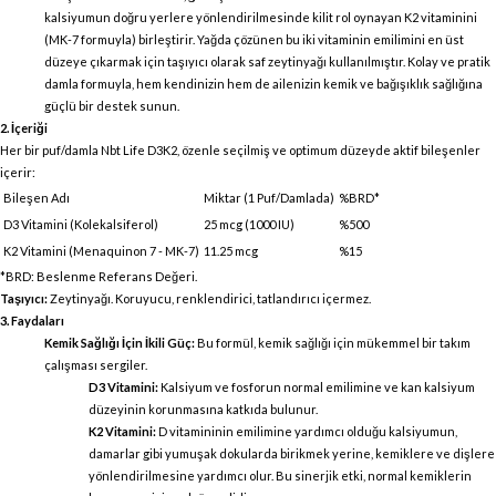
kalsiyumun doğru yerlere yönlendirilmesinde kilit rol oynayan K2 vitaminini
(MK-7 formuyla) birleştirir. Yağda çözünen bu iki vitaminin emilimini en üst
düzeye çıkarmak için taşıyıcı olarak saf zeytinyağı kullanılmıştır. Kolay ve pratik
damla formuyla, hem kendinizin hem de ailenizin kemik ve bağışıklık sağlığına
güçlü bir destek sunun.
2. İçeriği
Her bir puf/damla Nbt Life D3K2, özenle seçilmiş ve optimum düzeyde aktif bileşenler
içerir:
Bileşen Adı
Miktar (1 Puf/Damlada)
%BRD*
D3 Vitamini (Kolekalsiferol)
25 mcg (1000 IU)
%500
K2 Vitamini (Menaquinon 7 - MK-7)
11.25 mcg
%15
*BRD: Beslenme Referans Değeri.
Taşıyıcı:
Zeytinyağı. Koruyucu, renklendirici, tatlandırıcı içermez.
3. Faydaları
Kemik Sağlığı İçin İkili Güç:
Bu formül, kemik sağlığı için mükemmel bir takım
çalışması sergiler.
D3 Vitamini:
Kalsiyum ve fosforun normal emilimine ve kan kalsiyum
düzeyinin korunmasına katkıda bulunur.
K2 Vitamini:
D vitamininin emilimine yardımcı olduğu kalsiyumun,
damarlar gibi yumuşak dokularda birikmek yerine, kemiklere ve dişlere
yönlendirilmesine yardımcı olur. Bu sinerjik etki, normal kemiklerin