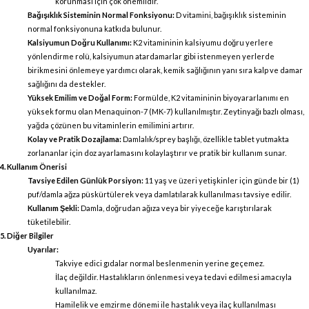
korunması için çok önemlidir.
Bağışıklık Sisteminin Normal Fonksiyonu:
D vitamini, bağışıklık sisteminin
normal fonksiyonuna katkıda bulunur.
Kalsiyumun Doğru Kullanımı:
K2 vitamininin kalsiyumu doğru yerlere
yönlendirme rolü, kalsiyumun atardamarlar gibi istenmeyen yerlerde
birikmesini önlemeye yardımcı olarak, kemik sağlığının yanı sıra kalp ve damar
sağlığını da destekler.
Yüksek Emilim ve Doğal Form:
Formülde, K2 vitamininin biyoyararlanımı en
yüksek formu olan Menaquinon-7 (MK-7) kullanılmıştır. Zeytinyağı bazlı olması,
yağda çözünen bu vitaminlerin emilimini artırır.
Kolay ve Pratik Dozajlama:
Damlalık/sprey başlığı, özellikle tablet yutmakta
zorlananlar için doz ayarlamasını kolaylaştırır ve pratik bir kullanım sunar.
4. Kullanım Önerisi
Tavsiye Edilen Günlük Porsiyon:
11 yaş ve üzeri yetişkinler için günde bir (1)
puf/damla ağza püskürtülerek veya damlatılarak kullanılması tavsiye edilir.
Kullanım Şekli:
Damla, doğrudan ağıza veya bir yiyeceğe karıştırılarak
tüketilebilir.
5. Diğer Bilgiler
Uyarılar:
Takviye edici gıdalar normal beslenmenin yerine geçemez.
İlaç değildir. Hastalıkların önlenmesi veya tedavi edilmesi amacıyla
kullanılmaz.
Hamilelik ve emzirme dönemi ile hastalık veya ilaç kullanılması