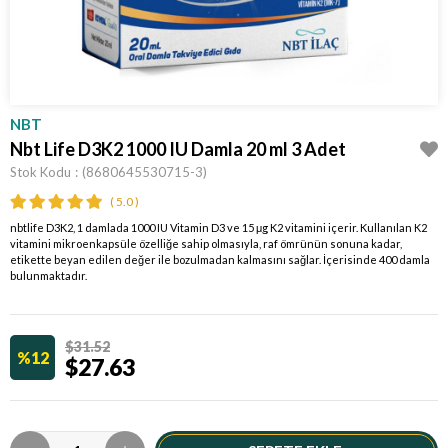
NBT
Nbt Life D3K2 1000 IU Damla 20 ml 3 Adet
Stok Kodu
(8680645530715-3)
5.0
nbtlife D3K2, 1 damlada 1000 IU Vitamin D3 ve 15 μg K2 vitamini içerir. Kullanılan K2
vitamini mikroenkapsüle özelliğe sahip olmasıyla, raf ömrünün sonuna kadar,
etikette beyan edilen değer ile bozulmadan kalmasını sağlar. İçerisinde 400 damla
bulunmaktadır.
$31.52
12
$27.63