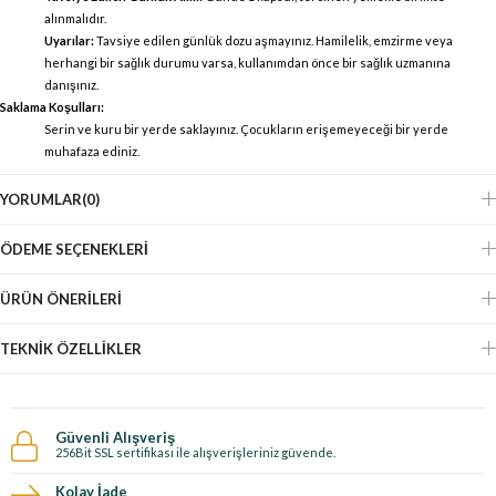
alınmalıdır.
Uyarılar:
Tavsiye edilen günlük dozu aşmayınız. Hamilelik, emzirme veya
herhangi bir sağlık durumu varsa, kullanımdan önce bir sağlık uzmanına
danışınız.
Saklama Koşulları:
Serin ve kuru bir yerde saklayınız. Çocukların erişemeyeceği bir yerde
muhafaza ediniz.
YORUMLAR
(0)
ÖDEME SEÇENEKLERI
ÜRÜN ÖNERILERI
TEKNIK ÖZELLIKLER
Güvenli Alışveriş
256Bit SSL sertifikası ile alışverişleriniz güvende.
Kolay İade