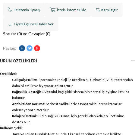
Telefonla Sipariş
İstek Listeme Ekle
Karşılaştır
Fiyat Düşünce Haber Ver
Sorular (0) ve Cevaplar (0)
Paylaş:
ÜRÜN ÖZELLIKLERI
Özellikleri:
Gelişmiş Emilim:
Lipozomal teknoloji ile üretilen bu C vitamini, vücut tarafından
daha iyi emilir ve biyoyararlanımı artırır.
Bağışıklık Desteği:
C vitamini, bağışıklık sisteminin normal işleyişine katkıda
bulunur.
Antioksidan Koruma:
Serbest radikallerle savaşarak hücresel zararları
önlemeye yardımcı olur.
Kolajen Üretimi:
Cildin sağlıklı kalması için gerekli olan kolajen üretimine
destek olur.
Kullanım Şekli:
Tavsiye Edilen Günlük Alım:
Günde 1 kapsül, tercihen yemekle birlikte