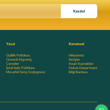
Kaydol
Yasal
Kurumsal
Gizlilik Politikası
Hikayemiz
Güvenli Alışveriş
İletişim
Çerezler
İnsan Kaynakları
İptal İade Politikası
Hukuk Departmanı
Mesafeli Satış Sözleşmesi
Bilgi Bankası