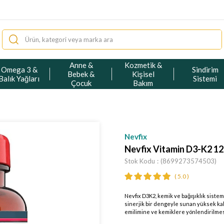
Anne &
Kozmetik &
Omega 3 &
Sindirim
Bebek &
Kişisel
Balık Yağları
Sistemi
Çocuk
Bakım
Nevfix
Nevfix Vitamin D3-K2 12
Stok Kodu
(8699273574503)
5.0
Nevfix D3K2, kemik ve bağışıklık sistemi
sinerjik bir dengeyle sunan yüksek kali
emilimine ve kemiklere yönlendirilmes