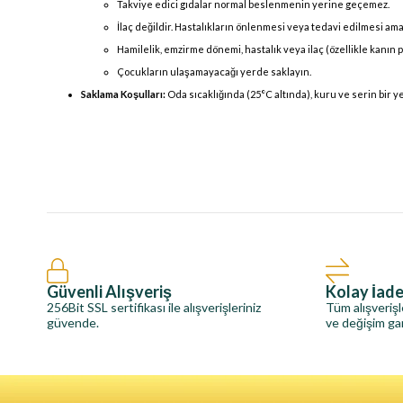
Takviye edici gıdalar normal beslenmenin yerine geçemez.
İlaç değildir. Hastalıkların önlenmesi veya tedavi edilmesi ama
Hamilelik, emzirme dönemi, hastalık veya ilaç (özellikle kanın p
Çocukların ulaşamayacağı yerde saklayın.
Saklama Koşulları:
Oda sıcaklığında (25°C altında), kuru ve serin bir y
Güvenli Alışveriş
Kolay İad
256Bit SSL sertifikası ile alışverişleriniz
Tüm alışverişl
güvende.
ve değişim gar