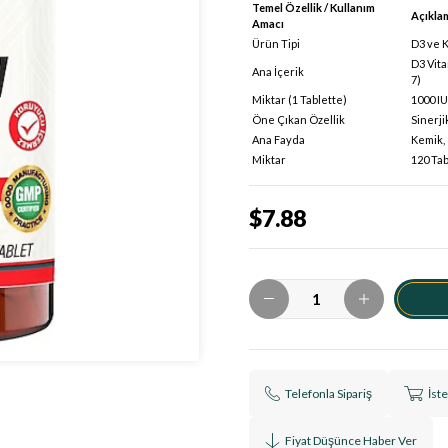
Temel Özellik / Kullanım
Açıkla
Amacı
Ürün Tipi
D3 ve K
D3 Vita
Ana İçerik
7)
Miktar (1 Tablette)
1000 IU
Öne Çıkan Özellik
Sinerji
Ana Fayda
Kemik, 
Miktar
120 Tab
$7.88
Telefonla Sipariş
İst
Fiyat Düşünce Haber Ver