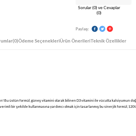
Sorular (0) ve Cevaplar
(0)
Paylaş:
rumlar
(0)
Ödeme Seçenekleri
Ürün Önerileri
Teknik Özellikler
ın! Bu üstün formül, güneş vitamini olarak bilinen D3 vitamini ile vücutta kalsiyumun doğ
rimli bir şekilde kullanmasına yardımcı olmak için tasarlanmış bu sinerjik formül, 120 t