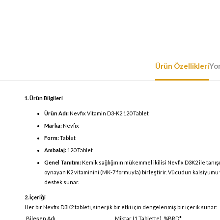
Ürün Özellikleri
Yo
1. Ürün Bilgileri
Ürün Adı:
Nevfix Vitamin D3-K2 120 Tablet
Marka:
Nevfix
Form:
Tablet
Ambalaj:
120 Tablet
Genel Tanıtım:
Kemik sağlığının mükemmel ikilisi Nevfix D3K2 ile tanış
oynayan K2 vitaminini (MK-7 formuyla) birleştirir. Vücudun kalsiyumu ve
destek sunar.
2. İçeriği
Her bir Nevfix D3K2 tableti, sinerjik bir etki için dengelenmiş bir içerik sunar:
Bileşen Adı
Miktar (1 Tablette)
%BRD*