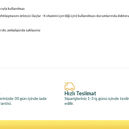
cıyla kullanılmaz.
ıhtılaşmasını önleyici ilaçlar - K vitamini içerdiği için) kullanılması durumlarında doktor
erde, ambalajında saklayınız
e
Hızlı Teslimat
erinizde 30 gün içinde iade
Siparişleriniz 1-3 iş günü içinde tesl
antisi.
edilir.