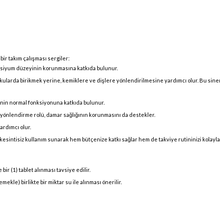
ir takım çalışması sergiler:
lsiyum düzeyinin korunmasına katkıda bulunur.
larda birikmek yerine, kemiklere ve dişlere yönlendirilmesine yardımcı olur. Bu sinerj
minin normal fonksiyonuna katkıda bulunur.
yönlendirme rolü, damar sağlığının korunmasını da destekler.
rdımcı olur.
k kesintisiz kullanım sunarak hem bütçenize katkı sağlar hem de takviye rutininizi kolaylaş
bir (1) tablet alınması tavsiye edilir.
ekle) birlikte bir miktar su ile alınması önerilir.