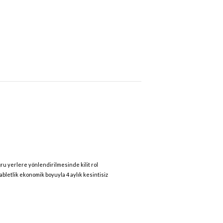
ru yerlere yönlendirilmesinde kilit rol
abletlik ekonomik boyuyla 4 aylık kesintisiz