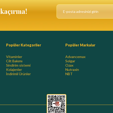
ı kaçırma!
Popüler Kategoriler
Popüler Markalar
Vitaminler
Advancemax
Cilt Bakımı
Solgar
Sindirim sistemi
Ozax
Kolajenler
Nutraxin
İndirimli Ürünler
NBT