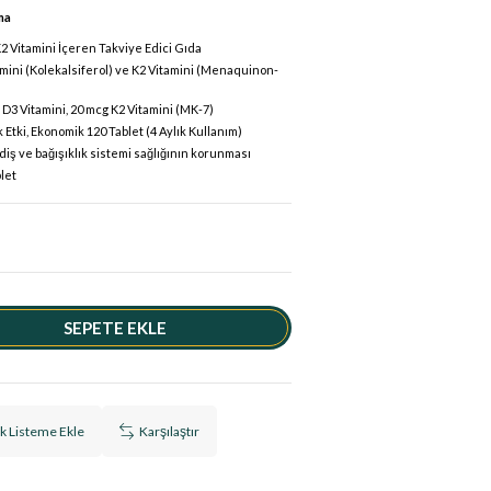
ma
2 Vitamini İçeren Takviye Edici Gıda
mini (Kolekalsiferol) ve K2 Vitamini (Menaquinon-
 D3 Vitamini, 20 mcg K2 Vitamini (MK-7)
k Etki, Ekonomik 120 Tablet (4 Aylık Kullanım)
diş ve bağışıklık sistemi sağlığının korunması
let
ek Listeme Ekle
Karşılaştır