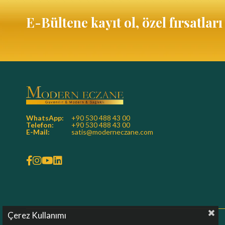
E-Bültene kayıt ol, özel fırsatlar
WhatsApp:
+90 530 488 43 00
Telefon:
+90 530 488 43 00
E-Mail:
satis@moderneczane.com
Çerez Kullanımı