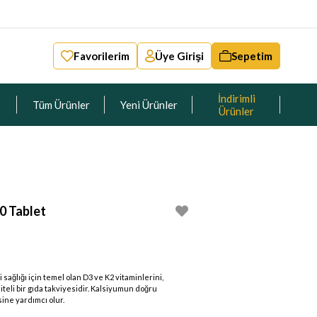
Favorilerim
Üye Girişi
Sepetim
İndirimli
Tüm Ürünler
Yeni Ürünler
Ürünler
0 Tablet
 sağlığı için temel olan D3 ve K2 vitaminlerini,
teli bir gıda takviyesidir. Kalsiyumun doğru
ine yardımcı olur.