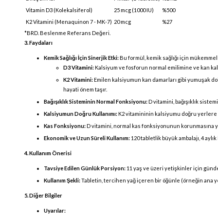
Vitamin D3 (Kolekalsiferol)
25 mcg (1000 IU)
%500
K2 Vitamini (Menaquinon 7 - MK-7)
20 mcg
%27
*BRD. Beslenme Referans Değeri.
3. Faydaları
Kemik Sağlığı İçin Sinerjik Etki:
Bu formül, kemik sağlığı için mükemmel b
D3 Vitamini:
Kalsiyum ve fosforun normal emilimine ve kan ka
K2 Vitamini:
Emilen kalsiyumun kan damarları gibi yumuşak doku
hayati önem taşır.
Bağışıklık Sisteminin Normal Fonksiyonu:
D vitamini, bağışıklık siste
Kalsiyumun Doğru Kullanımı:
K2 vitamininin kalsiyumu doğru yerlere 
Kas Fonksiyonu:
D vitamini, normal kas fonksiyonunun korunmasına ya
Ekonomik ve Uzun Süreli Kullanım:
120 tabletlik büyük ambalajı, 4 aylı
4. Kullanım Önerisi
Tavsiye Edilen Günlük Porsiyon:
11 yaş ve üzeri yetişkinler için günde 
Kullanım Şekli:
Tabletin, tercihen yağ içeren bir öğünle (örneğin ana yem
5. Diğer Bilgiler
Uyarılar: