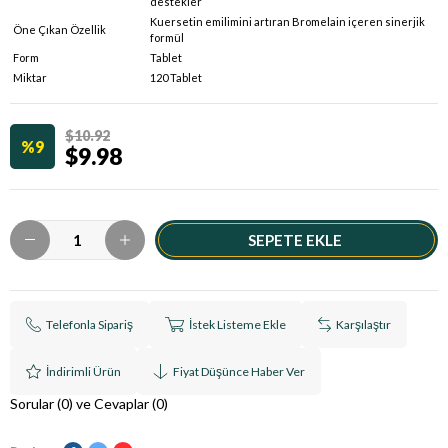
destekler
Kuersetin emilimini artıran Bromelain içeren sinerjik
Öne Çıkan Özellik
formül
Form
Tablet
Miktar
120 Tablet
$10.92
9
$9.98
Telefonla Sipariş
İstek Listeme Ekle
Karşılaştır
İndirimli Ürün
Fiyat Düşünce Haber Ver
Sorular (0) ve Cevaplar (0)