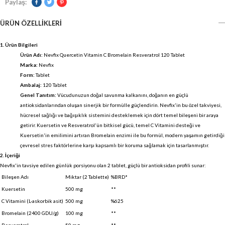
Paylaş:
ÜRÜN ÖZELLIKLERI
1. Ürün Bilgileri
Ürün Adı:
Nevfix Quercetin Vitamin C Bromelain Resveratrol 120 Tablet
Marka:
Nevfix
Form:
Tablet
Ambalaj:
120 Tablet
Genel Tanıtım:
Vücudunuzun doğal savunma kalkanını, doğanın en güçlü
antioksidanlarından oluşan sinerjik bir formülle güçlendirin. Nevfix'in bu özel takviyesi,
hücresel sağlığı ve bağışıklık sistemini desteklemek için dört temel bileşeni bir araya
getirir. Kuersetin ve Resveratrol'ün bitkisel gücü, temel C Vitamini desteği ve
Kuersetin'in emilimini artıran Bromelain enzimi ile bu formül, modern yaşamın getirdiği
çevresel stres faktörlerine karşı kapsamlı bir koruma sağlamak için tasarlanmıştır.
2. İçeriği
Nevfix'in tavsiye edilen günlük porsiyonu olan 2 tablet, güçlü bir antioksidan profili sunar:
Bileşen Adı
Miktar (2 Tablette)
%BRD*
Kuersetin
500 mg
**
C Vitamini (L-askorbik asit)
500 mg
%625
Bromelain (2400 GDU/g)
100 mg
**
Resveratrol
50 mg
**