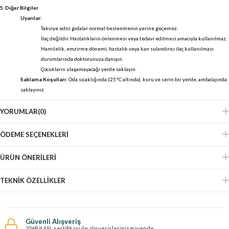
5. Diğer Bilgiler
Uyarılar:
Takviye edici gıdalar normal beslenmenin yerine geçemez.
İlaç değildir. Hastalıkların önlenmesi veya tedavi edilmesi amacıyla kullanılmaz.
Hamilelik, emzirme dönemi, hastalık veya kan sulandırıcı ilaç kullanılması
durumlarında doktorunuza danışın.
Çocukların ulaşamayacağı yerde saklayın.
Saklama Koşulları:
Oda sıcaklığında (25°C altında), kuru ve serin bir yerde, ambalajında
saklayınız
YORUMLAR
(0)
ÖDEME SEÇENEKLERI
ÜRÜN ÖNERILERI
TEKNIK ÖZELLIKLER
Güvenli Alışveriş
256Bit SSL sertifikası ile alışverişleriniz güvende.