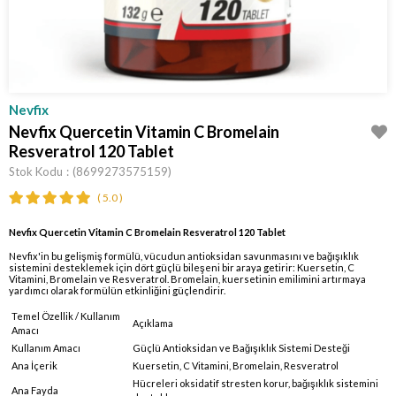
Nevfix
Nevfix Quercetin Vitamin C Bromelain
Resveratrol 120 Tablet
Stok Kodu
(8699273575159)
5.0
Nevfix Quercetin Vitamin C Bromelain Resveratrol 120 Tablet
Nevfix'in bu gelişmiş formülü, vücudun antioksidan savunmasını ve bağışıklık
sistemini desteklemek için dört güçlü bileşeni bir araya getirir: Kuersetin, C
Vitamini, Bromelain ve Resveratrol. Bromelain, kuersetinin emilimini artırmaya
yardımcı olarak formülün etkinliğini güçlendirir.
Temel Özellik / Kullanım
Açıklama
Amacı
Kullanım Amacı
Güçlü Antioksidan ve Bağışıklık Sistemi Desteği
Ana İçerik
Kuersetin, C Vitamini, Bromelain, Resveratrol
Hücreleri oksidatif stresten korur, bağışıklık sistemini
Ana Fayda