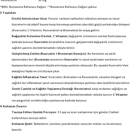
*BRD: Beslenme Referans Değeri. **Beslenme Referans Değeri yoktur.
3. Faydaları
Dörtlü Antioksidan Gücü:
Formül, serbest radikalleri nötralize etmeye ve vücut
hücrelerini oksidatif hasara karşı korumaya yardımcı olan dört güçlü antioksidan bileşeni
(Kuersetin, C Vitamini, Resveratrol ve Bromelain) bir araya getirir.
Bağışıklık Sistemine Destek:
C Vitamini,
bağışıklık sisteminin normal fonksiyonuna
katkıda bulunur.
Kuersetin
de özellikle mevsim geçişlerinde bağışıklık sisteminin
sağlıklı yanıtını desteklemedeki rolüyle bilinir.
Geliştirilmiş Emilim (Kuersetin + Bromelain Sinerjisi):
Bu formülün en akıllı
yönlerinden biri,
Bromelain
enziminin
Kuersetin
'in vücut tarafından emilimini ve
biyoyararlanımını önemli ölçüde artırmaya yardımcı olmasıdır. Bu sayede Kuersetin'den
alacağınız fayda en üst düzeye çıkar.
Sağlıklı İnflamatuar Yanıt:
Kuersetin, Bromelain ve Resveratrol, vücudun dengeli ve
sağlıklı bir inflamatuar yanıt vermesini desteklemeye yardımcı olan özellikleriyle bilinir.
Genel Canlılık ve Sağlıklı Yaşlanma Desteği:
Resveratrol,
kalp ve damar sağlığını ve
sağlıklı yaşlanma ile ilişkili hücresel yolları desteklemedeki rolüyle tanınır.
C Vitamini
ise yorgunluk ve bitkinliğin azalmasına katkıda bulunur.
4. Kullanım Önerisi
Tavsiye Edilen Günlük Porsiyon:
11 yaş ve üzeri yetişkinler için günde 2 tablet
kullanılması tavsiye edilir.
Kullanım Şekli:
Tabletlerin, tercihen yemeklerden sonra bir miktar su ile alınması
önerilir.