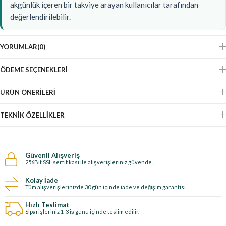
akgünlük içeren bir takviye arayan kullanıcılar tarafından
değerlendirilebilir.
YORUMLAR
(0)
ÖDEME SEÇENEKLERI
ÜRÜN ÖNERILERI
TEKNIK ÖZELLIKLER
Güvenli Alışveriş
256Bit SSL sertifikası ile alışverişleriniz güvende.
Kolay İade
Tüm alışverişlerinizde 30 gün içinde iade ve değişim garantisi.
Hızlı Teslimat
Siparişleriniz 1-3 iş günü içinde teslim edilir.