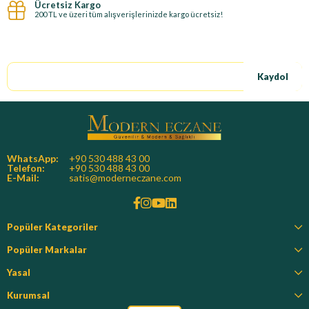
Ücretsiz Kargo
200 TL ve üzeri tüm alışverişlerinizde kargo ücretsiz!
E-Bültene kayıt ol, özel fırsatları kaçırma!
Kaydol
WhatsApp:
+90 530 488 43 00
Telefon:
+90 530 488 43 00
E-Mail:
satis@moderneczane.com
Popüler Kategoriler
Popüler Markalar
Yasal
Kurumsal