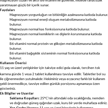
magnezyum tuzları ve aktif B6 vitamini ile güvenilir, midede rahatsızlık
yaratmayan güçlü bir içerik sunar.
Faydaları
Magnezyum yorgunluğun ve bitkinliğin azalmasına katkıda bulunur.
Magnezyum normal enerji oluşum metabolizmasına katkıda
bulunur.
Magnezyum normal kas fonksiyonuna katkıda bulunur.
Magnezyum normal kemiklerin ve dişlerin korunmasına katkıda
bulunur.
B6 vitamini normal protein ve glikojen metabolizmasına katkıda
bulunur.
B6 vitamini bağışıklık sisteminin normal fonksiyonuna katkıda
bulunur.
Kullanım Önerisi
11 yaş ve üzeri yetişkinler için takviye edici gıda olarak, tercihen tok
karnına günde 1 veya 2 tablet kullanılması tavsiye edilir.
Tabletler bol su
ile çiğnenmeden yutulmalıdır. Hekiminiz veya eczacınız farklı bir kullanım
şekli önermedikçe, tavsiye edilen günlük porsiyonu aşmamaya özen
gösteriniz.
Ek Bilgiler ve Uyarılar
Saklama Koşulları:
25°C'nin altındaki oda sıcaklığında, nemden
ve doğrudan güneş ışığından uzak, kuru bir yerde muhafaza ediniz.
Yaş Grubu Uyarısı:
11 yaş ve üzeri bireylerin kullanımına