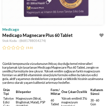
Medicago
Medicago Magnecare Plus 60 Tablet
Stok Kodu
(8681788054274)
5.0
Günlük temponuzda vücudunuzun ihtiyaç duyduğu temel mineralleri
karşılamak için tasarlanan Medicago Magnecare Plus 60 Tablet, zengin ve
yenilikçi formülüyle öne çıkıyor. Yüksek emilim sağlayan farklı magnezyum
formları ve aktif B6 vitamininin sinerjisiyle formüle edilen bu takviye edici
gıda, aktif yaşamınızı desteklerken yorgunluk ve bitkinlik hissinin azalmasına
yardımcı olarak yaşam kalitenizi artırmayı hedefler.
Ürün
Form /
Kullanım
Bileşenler
Öne Çıkan Özellik
Tipi
Miktar
Süresi
Takviye
Magnezyum (Sitrat,
Yüksek emilimli 3'lü
60
30 - 60
Edici
Bisglisinat, Malat), P5P
magnezyum
Tablet
Gün