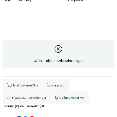
Gıda
(Aktif B6)
kompleksi
Ürün stoklarımızda kalmamıştır.
İstek Listeme Ekle
Karşılaştır
Fiyat Düşünce Haber Ver
Gelince Haber Ver
Sorular (0) ve Cevaplar (0)