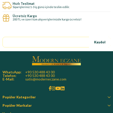
Hızlı Teslimat
Siparişleriniz 1-3 iş günü içinde teslim edilir.
Ücretsiz Kargo
200 TL ve üzeri tüm alışverişlerinizde kargo ücretsiz!
E-Bültene kayıt ol, özel fırsatları kaçırma!
Kaydol
WhatsApp:
+90 530 488 43 00
Telefon:
+90 530 488 43 00
E-Mail:
satis@moderneczane.com
Popüler Kategoriler
Popüler Markalar