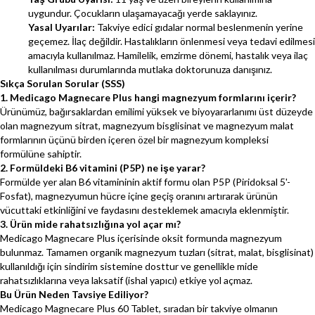
uygundur. Çocukların ulaşamayacağı yerde saklayınız.
Yasal Uyarılar:
Takviye edici gıdalar normal beslenmenin yerine
geçemez. İlaç değildir. Hastalıkların önlenmesi veya tedavi edilmesi
amacıyla kullanılmaz. Hamilelik, emzirme dönemi, hastalık veya ilaç
kullanılması durumlarında mutlaka doktorunuza danışınız.
Sıkça Sorulan Sorular (SSS)
1. Medicago Magnecare Plus hangi magnezyum formlarını içerir?
Ürünümüz, bağırsaklardan emilimi yüksek ve biyoyararlanımı üst düzeyde
olan magnezyum sitrat, magnezyum bisglisinat ve magnezyum malat
formlarının üçünü birden içeren özel bir magnezyum kompleksi
formülüne sahiptir.
2. Formüldeki B6 vitamini (P5P) ne işe yarar?
Formülde yer alan B6 vitamininin aktif formu olan P5P (Piridoksal 5'-
Fosfat), magnezyumun hücre içine geçiş oranını artırarak ürünün
vücuttaki etkinliğini ve faydasını desteklemek amacıyla eklenmiştir.
3. Ürün mide rahatsızlığına yol açar mı?
Medicago Magnecare Plus içerisinde oksit formunda magnezyum
bulunmaz. Tamamen organik magnezyum tuzları (sitrat, malat, bisglisinat)
kullanıldığı için sindirim sistemine dosttur ve genellikle mide
rahatsızlıklarına veya laksatif (ishal yapıcı) etkiye yol açmaz.
Bu Ürün Neden Tavsiye Ediliyor?
Medicago Magnecare Plus 60 Tablet, sıradan bir takviye olmanın