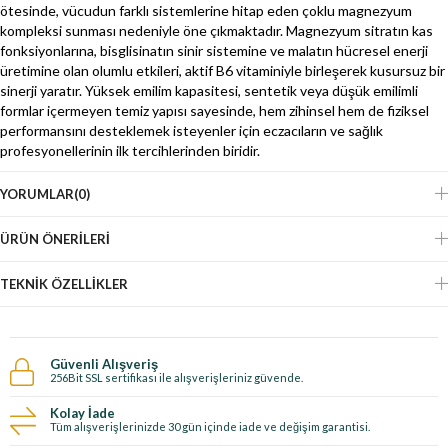
ötesinde, vücudun farklı sistemlerine hitap eden çoklu magnezyum
kompleksi sunması nedeniyle öne çıkmaktadır. Magnezyum sitratın kas
fonksiyonlarına, bisglisinatın sinir sistemine ve malatın hücresel enerji
üretimine olan olumlu etkileri, aktif B6 vitaminiyle birleşerek kusursuz bir
sinerji yaratır. Yüksek emilim kapasitesi, sentetik veya düşük emilimli
formlar içermeyen temiz yapısı sayesinde, hem zihinsel hem de fiziksel
performansını desteklemek isteyenler için eczacıların ve sağlık
profesyonellerinin ilk tercihlerinden biridir.
YORUMLAR
(0)
ÜRÜN ÖNERILERI
TEKNIK ÖZELLIKLER
Güvenli Alışveriş
256Bit SSL sertifikası ile alışverişleriniz güvende.
Kolay İade
Tüm alışverişlerinizde 30 gün içinde iade ve değişim garantisi.