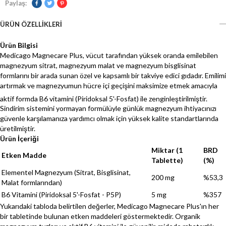
Paylaş:
ÜRÜN ÖZELLIKLERI
Ürün Bilgisi
Medicago Magnecare Plus, vücut tarafından yüksek oranda emilebilen
magnezyum sitrat, magnezyum malat ve magnezyum bisglisinat
formlarını bir arada sunan özel ve kapsamlı bir takviye edici gıdadır. Emilimi
artırmak ve magnezyumun hücre içi geçişini maksimize etmek amacıyla
aktif formda B6 vitamini (Piridoksal 5'-Fosfat) ile zenginleştirilmiştir.
Sindirim sistemini yormayan formülüyle günlük magnezyum ihtiyacınızı
güvenle karşılamanıza yardımcı olmak için yüksek kalite standartlarında
üretilmiştir.
Ürün İçeriği
Miktar (1
BRD
Etken Madde
Tablette)
(%)
Elementel Magnezyum (Sitrat, Bisglisinat,
200 mg
%53,3
Malat formlarından)
B6 Vitamini (Piridoksal 5'-Fosfat - P5P)
5 mg
%357
Yukarıdaki tabloda belirtilen değerler, Medicago Magnecare Plus'ın her
bir tabletinde bulunan etken maddeleri göstermektedir. Organik