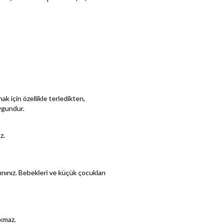
 için özellikle terledikten,
ygundur.
z.
nınız. Bebekleri ve küçük çocukları
akmaz.