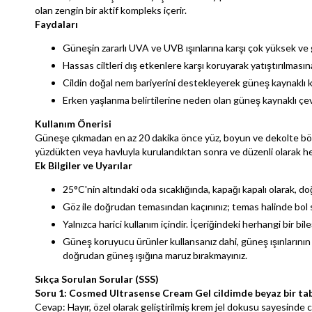
olan zengin bir aktif kompleks içerir.
Faydaları
Güneşin zararlı UVA ve UVB ışınlarına karşı çok yüksek ve
Hassas ciltleri dış etkenlere karşı koruyarak yatıştırılmasın
Cildin doğal nem bariyerini destekleyerek güneş kaynaklı k
Erken yaşlanma belirtilerine neden olan güneş kaynaklı çevr
Kullanım Önerisi
Güneşe çıkmadan en az 20 dakika önce yüz, boyun ve dekolte bölg
yüzdükten veya havluyla kurulandıktan sonra ve düzenli olarak he
Ek Bilgiler ve Uyarılar
25°C'nin altındaki oda sıcaklığında, kapağı kapalı olarak, 
Göz ile doğrudan temasından kaçınınız; temas halinde bol su
Yalnızca harici kullanım içindir. İçeriğindeki herhangi bir bil
Güneş koruyucu ürünler kullansanız dahi, güneş ışınlarının
doğrudan güneş ışığına maruz bırakmayınız.
Sıkça Sorulan Sorular (SSS)
Soru 1: Cosmed Ultrasense Cream Gel cildimde beyaz bir tab
Cevap: Hayır, özel olarak geliştirilmiş krem jel dokusu sayesinde cil