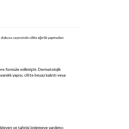
el dokusu sayesinde ciltte ağırlık yapmadan
re formüle edilmiştir. Dermatolojik
anıklı yapısı, ciltte beyaz kalıntı veya
stekleyen ve tahrişi önlemeye yardımcı