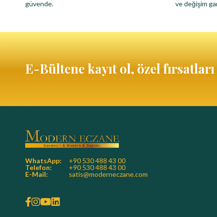
güvende.
ve değişim gar
E-Bültene kayıt ol, özel fırsatlar
WhatsApp:
+90 530 488 43 00
Telefon:
+90 530 488 43 00
E-Mail:
satis@moderneczane.com