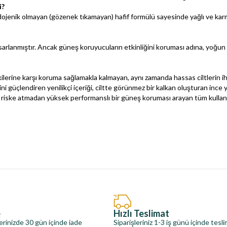
i?
ojenik olmayan (gözenek tıkamayan) hafif formülü sayesinde yağlı ve karma
asarlanmıştır. Ancak güneş koruyucuların etkinliğini koruması adına, yoğun
rine karşı koruma sağlamakla kalmayan, aynı zamanda hassas ciltlerin ih
 güçlendiren yenilikçi içeriği, ciltte görünmez bir kalkan oluşturan ince y
ını riske atmadan yüksek performanslı bir güneş koruması arayan tüm kullanıcı
e
Hızlı Teslimat
erinizde 30 gün içinde iade
Siparişleriniz 1-3 iş günü içinde tesl