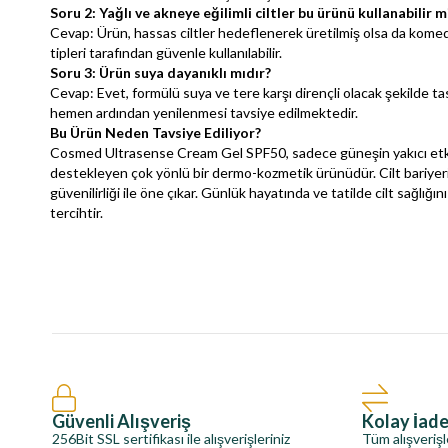
Soru 2: Yağlı ve akneye eğilimli ciltler bu ürünü kullanabilir m
Cevap: Ürün, hassas ciltler hedeflenerek üretilmiş olsa da komed
tipleri tarafından güvenle kullanılabilir.
Soru 3: Ürün suya dayanıklı mıdır?
Cevap: Evet, formülü suya ve tere karşı dirençli olacak şekilde t
hemen ardından yenilenmesi tavsiye edilmektedir.
Bu Ürün Neden Tavsiye Ediliyor?
Cosmed Ultrasense Cream Gel SPF50, sadece güneşin yakıcı etkile
destekleyen çok yönlü bir dermo-kozmetik ürünüdür. Cilt bariyerini
güvenilirliği ile öne çıkar. Günlük hayatında ve tatilde cilt sağlığ
tercihtir.
Güvenli Alışveriş
Kolay İad
256Bit SSL sertifikası ile alışverişleriniz
Tüm alışverişl