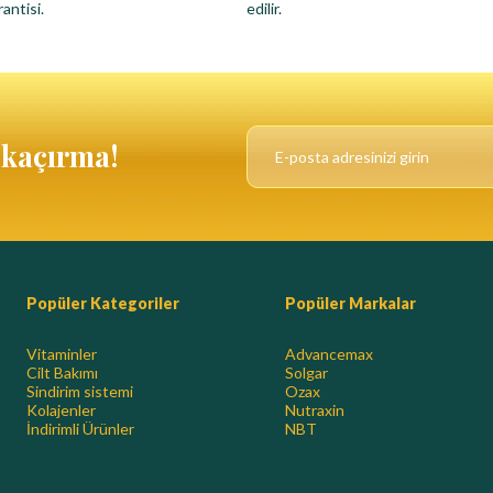
antisi.
edilir.
ı kaçırma!
Popüler Kategoriler
Popüler Markalar
Vitaminler
Advancemax
Cilt Bakımı
Solgar
Sindirim sistemi
Ozax
Kolajenler
Nutraxin
İndirimli Ürünler
NBT