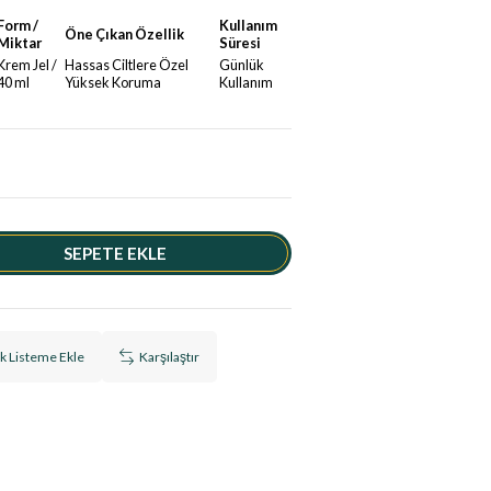
Form /
Kullanım
Öne Çıkan Özellik
Miktar
Süresi
Krem Jel /
Hassas Ciltlere Özel
Günlük
40 ml
Yüksek Koruma
Kullanım
ek Listeme Ekle
Karşılaştır