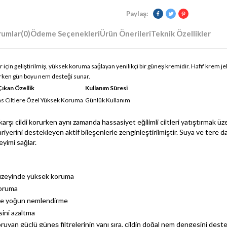
Paylaş:
rumlar
(0)
Ödeme Seçenekleri
Ürün Önerileri
Teknik Özellikler
için geliştirilmiş, yüksek koruma sağlayan yenilikçi bir güneş kremidir. Hafif krem j
rurken gün boyu nem desteği sunar.
ıkan Özellik
Kullanım Süresi
s Ciltlere Özel Yüksek Koruma
Günlük Kullanım
şı cildi korurken aynı zamanda hassasiyet eğilimli ciltleri yatıştırmak üze
iyerini destekleyen aktif bileşenlerle zenginleştirilmiştir. Suya ve tere day
yimi sağlar.
düzeyinde yüksek koruma
koruma
a ve yoğun nemlendirme
ssini azaltma
n koruyan güçlü güneş filtrelerinin yanı sıra, cildin doğal nem dengesini de