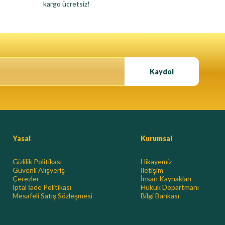
kargo ücretsiz!
Kaydol
Yasal
Kurumsal
Gizlilik Politikası
Hikayemiz
Güvenli Alışveriş
İletişim
Çerezler
İnsan Kaynakları
İptal İade Politikası
Hukuk Departmanı
Mesafeli Satış Sözleşmesi
Bilgi Bankası