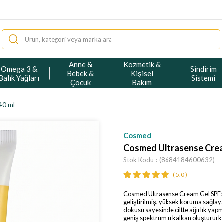
Anne &
Kozmetik &
Omega 3 &
Sindirim
Bebek &
Kişisel
Balık Yağları
Sistemi
Çocuk
Bakım
40 ml
Cosmed
Cosmed Ultrasense Crea
Stok Kodu
(8684184600632)
5.0
Cosmed Ultrasense Cream Gel SPF50, ö
geliştirilmiş, yüksek koruma sağlaya
dokusu sayesinde ciltte ağırlık yapm
geniş spektrumlu kalkan oluştururk