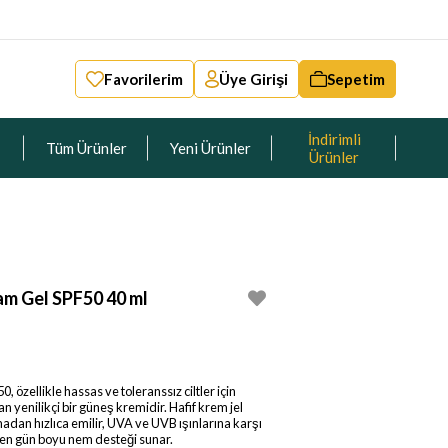
Favorilerim
Üye Girişi
Sepetim
İndirimli
Tüm Ürünler
Yeni Ürünler
Ürünler
m Gel SPF50 40 ml
zellikle hassas ve toleranssız ciltler için
n yenilikçi bir güneş kremidir. Hafif krem jel
adan hızlıca emilir, UVA ve UVB ışınlarına karşı
en gün boyu nem desteği sunar.