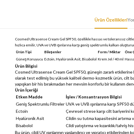
Ürün Özellikleri
Yo
Cosmed Ultrasense Cream Gel SPF50, özellikle hassas ve toleranssız ciltler 
hızlıca emilir, UVA ve UVB ışınlarına karşı geniş spektrumlu kalkan oluştu
Ürün Tipi
Bileşenler
Form / Miktar
Öne Ç
Güneş Koruyucu
Ectoin, Hyalüronik Asit, Bisabolol
Krem Jel / 40 ml
Hassa
Ürün Bilgisi
Cosmed Ultrasense Cream Gel SPF50, güneşin zararlı etkilerine kar
olarak test edilmiş bu yüksek kaliteli dermo-kozmetik ürün, cilt bar
yapışkan bir his bırakmadan her mevsim konforlu bir kullanım dene
Ürün İçeriği
Etken Madde
İşlev / Konsantrasyon Bilgisi
Geniş Spektrumlu Filtreler
UVA ve UVB ışınlarına karşı SPF50 
Ectoin
Çevresel strese karşı cilt bariyerini 
Hyalüronik Asit
Cildin su tutma kapasitesini artırm
Bisabolol
Cildi yatıştırma ve kızarıklık/tahriş hi
Bu ürün, cildi UV ışınlarının yaşlandırıcı ve yıpratıcı etkilerinde