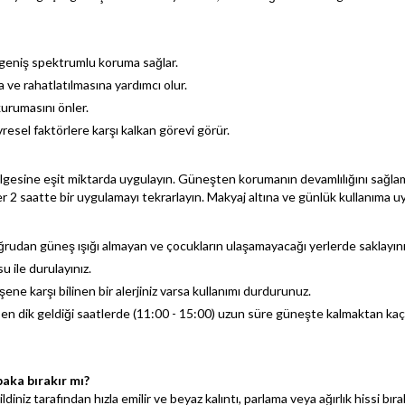
 geniş spektrumlu koruma sağlar.
a ve rahatlatılmasına yardımcı olur.
urumasını önler.
esel faktörlere karşı kalkan görevi görür.
esine eşit miktarda uygulayın. Güneşten korumanın devamlılığını sağlamak
r 2 saatte bir uygulamayı tekrarlayın. Makyaj altına ve günlük kullanıma u
doğrudan güneş ışığı almayan ve çocukların ulaşamayacağı yerlerde saklayını
 ile durulayınız.
eşene karşı bilinen bir alerjiniz varsa kullanımı durdurunuz.
 en dik geldiği saatlerde (11:00 - 15:00) uzun süre güneşte kalmaktan kaçı
aka bırakır mı?
diniz tarafından hızla emilir ve beyaz kalıntı, parlama veya ağırlık hissi bır