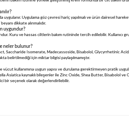
nılır?
 uygulanır. Uygulama göz çevresi hariç yapılmalı ve ürün dairesel hareketl
 beyanı dikkate alınmalıdır.
in uygundur?
r. Kuru ve hassas ciltlerin bakım rutininde tercih edilebilir. Kullanıcı gr
e neler bulunur?
act, Saccharide Isomerate, Madecassoside, Bisabolol, Glycyrrhetinic Acid
ta belirtilmediği için miktar bilgisi paylaşılmamıştır.
 vücut kullanımına uygun yapısı ve durulama gerektirmeyen pratik uygul
la Asiatica kaynaklı bileşenler ile Zinc Oxide, Shea Butter, Bisabolol ve 
 bir seçenek olarak değerlendirilebilir.