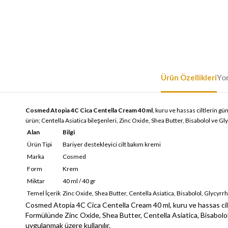
Ürün Özellikleri
Yo
Cosmed Atopia 4C Cica Centella Cream 40 ml
, kuru ve hassas ciltlerin g
ürün; Centella Asiatica bileşenleri, Zinc Oxide, Shea Butter, Bisabolol ve Gly
Alan
Bilgi
Ürün Tipi
Bariyer destekleyici cilt bakım kremi
Marka
Cosmed
Form
Krem
Miktar
40 ml / 40 gr
Temel İçerik
Zinc Oxide, Shea Butter, Centella Asiatica, Bisabolol, Glycyrrh
Cosmed Atopia 4C Cica Centella Cream 40 ml, kuru ve hassas ciltle
Formülünde Zinc Oxide, Shea Butter, Centella Asiatica, Bisabolol 
uygulanmak üzere kullanılır.