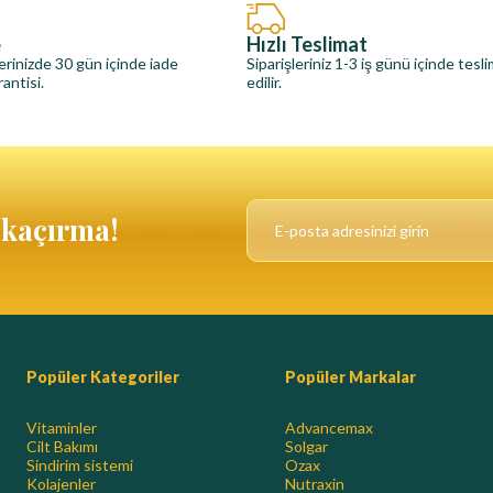
e
Hızlı Teslimat
erinizde 30 gün içinde iade
Siparişleriniz 1-3 iş günü içinde tesl
antisi.
edilir.
ı kaçırma!
Popüler Kategoriler
Popüler Markalar
Vitaminler
Advancemax
Cilt Bakımı
Solgar
Sindirim sistemi
Ozax
Kolajenler
Nutraxin