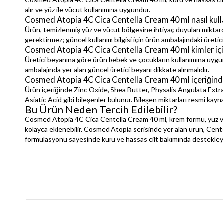
alır ve yüz ile vücut kullanımına uygundur.
Cosmed Atopia 4C Cica Centella Cream 40 ml nasıl kulla
Ürün, temizlenmiş yüz ve vücut bölgesine ihtiyaç duyulan miktarda
gerektirmez; güncel kullanım bilgisi için ürün ambalajındaki üretici
Cosmed Atopia 4C Cica Centella Cream 40 ml kimler iç
Üretici beyanına göre ürün bebek ve çocukların kullanımına uygundu
ambalajında yer alan güncel üretici beyanı dikkate alınmalıdır.
Cosmed Atopia 4C Cica Centella Cream 40 ml içeriğind
Ürün içeriğinde Zinc Oxide, Shea Butter, Physalis Angulata Extr
Asiatic Acid gibi bileşenler bulunur. Bileşen miktarları resmi kaynak
Bu Ürün Neden Tercih Edilebilir?
Cosmed Atopia 4C Cica Centella Cream 40 ml, krem formu, yüz ve
kolayca eklenebilir. Cosmed Atopia serisinde yer alan ürün, Centel
formülasyonu sayesinde kuru ve hassas cilt bakımında destekleyici