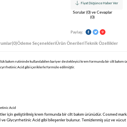
Fiyat Düşünce Haber Ver
Sorular (0) ve Cevaplar
(0)
Paylaş:
rumlar
(0)
Ödeme Seçenekleri
Ürün Önerileri
Teknik Özellikler
ünlük bakım rutininde kullanılabilen bariyer destekleyici krem formunda bir cilt bakı
cyrrhetinic Acid gibi içeriklerle formüle edilmiştir.
etinic Acid
r için geliştirilmiş krem formunda bir cilt bakım ürünüdür. Cosmed markas
ve Glycyrrhetinic Acid gibi bileşenler bulunur. Temizlenmiş yüz ve vücut 