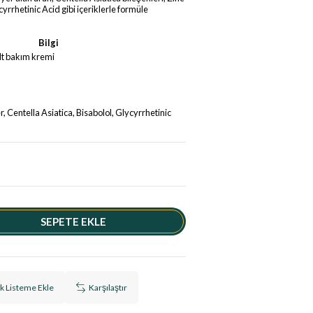
yrrhetinic Acid gibi içeriklerle formüle
Bilgi
ilt bakım kremi
, Centella Asiatica, Bisabolol, Glycyrrhetinic
ek Listeme Ekle
Karşılaştır