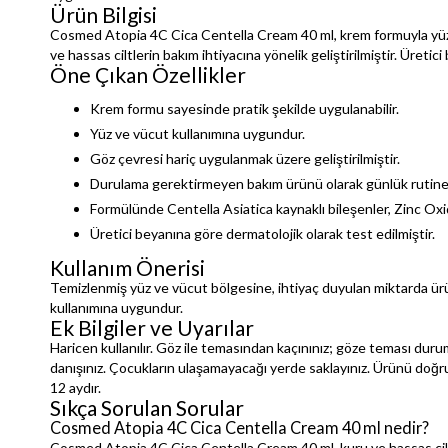
Ürün Bilgisi
Cosmed Atopia 4C Cica Centella Cream 40 ml, krem formuyla yüz ve
ve hassas ciltlerin bakım ihtiyacına yönelik geliştirilmiştir. Üret
Öne Çıkan Özellikler
Krem formu sayesinde pratik şekilde uygulanabilir.
Yüz ve vücut kullanımına uygundur.
Göz çevresi hariç uygulanmak üzere geliştirilmiştir.
Durulama gerektirmeyen bakım ürünü olarak günlük rutine 
Formülünde Centella Asiatica kaynaklı bileşenler, Zinc Oxi
Üretici beyanına göre dermatolojik olarak test edilmiştir.
Kullanım Önerisi
Temizlenmiş yüz ve vücut bölgesine, ihtiyaç duyulan miktarda ürü
kullanımına uygundur.
Ek Bilgiler ve Uyarılar
Haricen kullanılır. Göz ile temasından kaçınınız; göze teması du
danışınız. Çocukların ulaşamayacağı yerde saklayınız. Ürünü doğru
12 aydır.
Sıkça Sorulan Sorular
Cosmed Atopia 4C Cica Centella Cream 40 ml nedir?
Cosmed Atopia 4C Cica Centella Cream 40 ml, kuru ve hassas ciltl