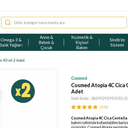
Anne &
Kozmetik &
Omega 3 &
Sindirim
Bebek &
Kişisel
Balık Yağları
Sistemi
Çocuk
Bakım
m 40 ml 2 Adet
Cosmed
Cosmed Atopia 4C Cica C
Adet
Stok Kodu
(8699292993590-2)
5.0
Cosmed Atopia 4C Cica Centella
bakım rutininde kullanılabilen bariy
ürünüdür. Cosmed Atopia serisinde ye