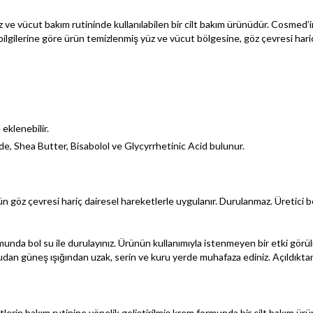
 vücut bakım rutininde kullanılabilen bir cilt bakım ürünüdür. Cosmed’in
ici bilgilerine göre ürün temizlenmiş yüz ve vücut bölgesine, göz çevresi ha
eklenebilir.
de, Shea Butter, Bisabolol ve Glycyrrhetinic Acid bulunur.
n göz çevresi hariç dairesel hareketlerle uygulanır. Durulanmaz. Üretici
rumunda bol su ile durulayınız. Ürünün kullanımıyla istenmeyen bir etki g
dan güneş ışığından uzak, serin ve kuru yerde muhafaza ediniz. Açıldıktan
erin bakım rutinine yönelik geliştirilmiş krem formunda bir cilt bakım ü