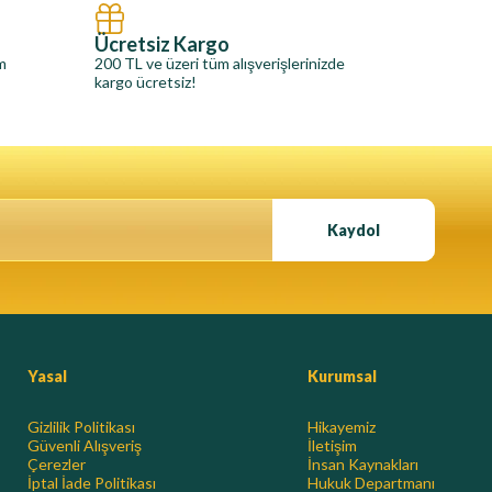
Ücretsiz Kargo
im
200 TL ve üzeri tüm alışverişlerinizde
kargo ücretsiz!
Kaydol
Yasal
Kurumsal
Gizlilik Politikası
Hikayemiz
Güvenli Alışveriş
İletişim
Çerezler
İnsan Kaynakları
İptal İade Politikası
Hukuk Departmanı