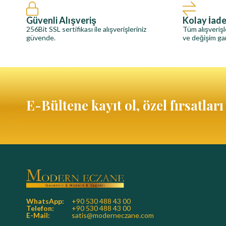
Güvenli Alışveriş
Kolay İad
256Bit SSL sertifikası ile alışverişleriniz
Tüm alışverişl
güvende.
ve değişim gar
E-Bültene kayıt ol, özel fırsatlar
WhatsApp:
+90 530 488 43 00
Telefon:
+90 530 488 43 00
E-Mail:
satis@moderneczane.com