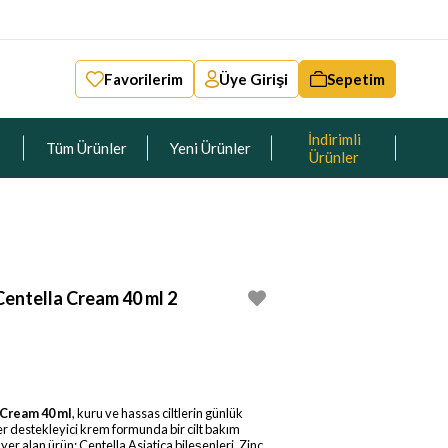
Favorilerim
Üye Girişi
Sepetim
İndirimli
Tüm Ürünler
Yeni Ürünler
Ürünler
entella Cream 40 ml 2
 Cream 40 ml
, kuru ve hassas ciltlerin günlük
er destekleyici krem formunda bir cilt bakım
r alan ürün; Centella Asiatica bileşenleri, Zinc