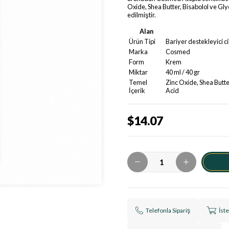
Oxide, Shea Butter, Bisabolol ve Glyc
edilmiştir.
Alan
Ürün Tipi
Bariyer destekleyici c
Marka
Cosmed
Form
Krem
Miktar
40 ml / 40 gr
Temel
Zinc Oxide, Shea Butter
İçerik
Acid
$14.07
Telefonla Sipariş
İst