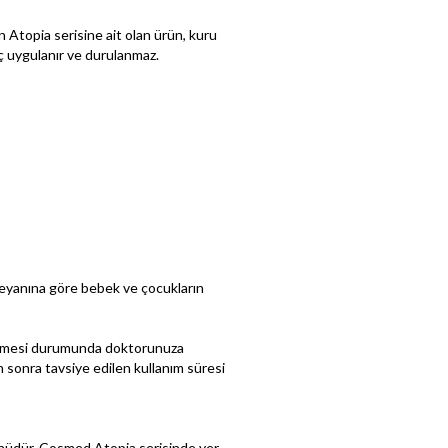
 Atopia serisine ait olan ürün, kuru
riç uygulanır ve durulanmaz.
 beyanına göre bebek ve çocukların
örülmesi durumunda doktorunuza
 sonra tavsiye edilen kullanım süresi
rünüdür. Cosmed Atopia serisinde yer