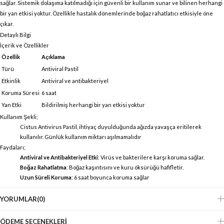
sağlar. Sistemik dolaşıma katılmadığı için güvenli bir kullanım sunar ve bilinen herhangi
bir yan etkisi yoktur. Özellikle hastalık dönemlerinde boğaz rahatlatıcı etkisiyle öne
çıkar.
Detaylı Bilgi
İçerik ve Özellikler
Özellik
Açıklama
Türü
Antiviral Pastil
Etkinlik
Antiviral ve antibakteriyel
Koruma Süresi
6 saat
Yan Etki
Bildirilmiş herhangi bir yan etkisi yoktur
Kullanım Şekli;
Cistus Antivirus Pastil, ihtiyaç duyulduğunda ağızda yavaşça eritilerek
kullanılır. Günlük kullanım miktarı aşılmamalıdır
Faydaları;
Antiviral ve Antibakteriyel Etki
: Virüs ve bakterilere karşı koruma sağlar.
Boğaz Rahatlatma
: Boğaz kaşıntısını ve kuru öksürüğü hafifletir.
Uzun Süreli Koruma
: 6 saat boyunca koruma sağlar
YORUMLAR
(0)
ÖDEME SEÇENEKLERI