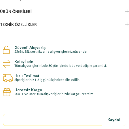
ÜRÜN ÖNERILERI
TEKNIK ÖZELLIKLER
Güvenli Alışveriş
256Bit SSL sertifikası ile alışverişleriniz güvende.
Kolay İade
Tüm alışverişlerinizde 30 gün içinde iade ve değişim garantisi.
Hızlı Teslimat
Siparişleriniz 1-3 iş günü içinde teslim edilir.
Ücretsiz Kargo
200 TL ve üzeri tüm alışverişlerinizde kargo ücretsiz!
E-Bültene kayıt ol, özel fırsatları kaçırma!
Kaydol