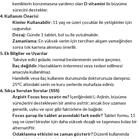
kemiklerin korunmasına yardımcı olan
D vitamini
ile büyüme
sürecini destekler.
4. Kullanım Önerisi
Kimler Kullanabilir:
11 yaş ve üzeri çocuklar ile yetişkinler için
uygundur.
Dozaj:
Günde 1 tablet, bol su ile yutulmalıdır.
Zamanlama:
En yüksek verim için tercihen akşam yemeğinden
sonra tok karnına alınması önerilir.
5. Ek Bilgiler ve Uyarılar
Takviye edici gıdadır, normal beslenmenin yerine geçmez.
İlaç değildir.
Hastalıkların önlenmesi veya tedavi edilmesi
amacıyla kullanılmaz.
Hamilelik veya ilaç kullanımı durumunda doktorunuza danışınız.
25°C altındaki serin ve kuru yerlerde muhafaza ediniz.
6. Sıkça Sorulan Sorular (SSS)
Argivit Focus boy uzatır mı?
İçeriğindeki L-Arjinin, büyüme
süreçlerini destekleyen bir amino asittir; ancak boy uzaması
genetik, uyku ve spor gibi faktörlere de bağlıdır.
Focus şurup ile tablet arasındaki fark nedir?
Tablet formu, 11
yaş ve üzeri bireyler için daha yüksek dozajlı ve taşınması kolay bir
alternatiftir.
Odaklanma etkisini ne zaman gösterir?
Düzenli kullanımda