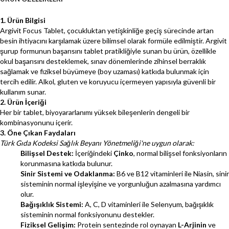
1. Ürün Bilgisi
Argivit Focus Tablet, çocukluktan yetişkinliğe geçiş sürecinde artan
besin ihtiyacını karşılamak üzere bilimsel olarak formüle edilmiştir. Argivit
şurup formunun başarısını tablet pratikliğiyle sunan bu ürün, özellikle
okul başarısını desteklemek, sınav dönemlerinde zihinsel berraklık
sağlamak ve fiziksel büyümeye (boy uzaması) katkıda bulunmak için
tercih edilir. Alkol, gluten ve koruyucu içermeyen yapısıyla güvenli bir
kullanım sunar.
2. Ürün İçeriği
Her bir tablet, biyoyararlanımı yüksek bileşenlerin dengeli bir
kombinasyonunu içerir.
3. Öne Çıkan Faydaları
Türk Gıda Kodeksi Sağlık Beyanı Yönetmeliği'ne uygun olarak:
Bilişsel Destek:
İçeriğindeki
Çinko
, normal bilişsel fonksiyonların
korunmasına katkıda bulunur.
Sinir Sistemi ve Odaklanma:
B6 ve B12 vitaminleri ile Niasin, sinir
sisteminin normal işleyişine ve yorgunluğun azalmasına yardımcı
olur.
Bağışıklık Sistemi:
A, C, D vitaminleri ile Selenyum, bağışıklık
sisteminin normal fonksiyonunu destekler.
Fiziksel Gelişim:
Protein sentezinde rol oynayan
L-Arjinin
ve