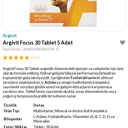
Argivit
Argivit Focus 30 Tablet 5 Adet
Stok Kodu
(8682408684338-5)
5.0
Argivit Focus 30 Tablet; ergenlik dönemindeki gençler ve yetişkinler için özel
olarak formüle edilmiş, fiziksel gelişimi bilişsel performansla birleştiren
kapsamlı bir gıda takviyesidir. İçeriğindeki
Fosfatidilserin
ile zihinsel
süreçlere odaklanırken,
L-Arjinin
ve zengin multivitamin kompleksi
sayesinde vücudun günlük enerji ve gelişim ihtiyaçlarını karşılamaya
yardımcı olur. Tablet formu sayesinde okulda, sınav dönemlerinde veya
yoğun iş temposunda pratik bir kullanım sunar.
Özellik
Detay
Ürün Tipi
Multivitamin, Mineral ve Amino Asit Kompleksi
L-Arjinin, Fosfatidilserin, Vitaminler (A, B, C, D, E) ve
Bileşenler
Mineraller
Form / Miktar
Tablet / 30 Adet