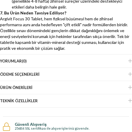
(genellikle 4-8 hafta) zihinsel süreçler üzerindeki destekleyici
etkileri daha belirgin hale gelir.
7. Bu Ürün Neden Tavsiye Ediliyor?
Argivit Focus 30 Tablet, hem fiziksel büyümeyi hem de zihinsel
performansı aynı anda hedefleyen "çift etkili" nadir formüllerden biridir.
Özellikle sınav dönemindeki gençlerin dikkat dağınıklığını önlemek ve
enerji seviyelerini korumak için hekimler tarafından sıkça önerilir. Tek bir
tabletle kapsamlı bir vitamin-mineral desteği sunması, kullanıcılar için
pratik ve ekonomik bir çözüm sağlar.
YORUMLAR
(0)
ÖDEME SEÇENEKLERI
ÜRÜN ÖNERILERI
TEKNIK ÖZELLIKLER
Güvenli Alışveriş
256Bit SSL sertifikası ile alışverişleriniz güvende.