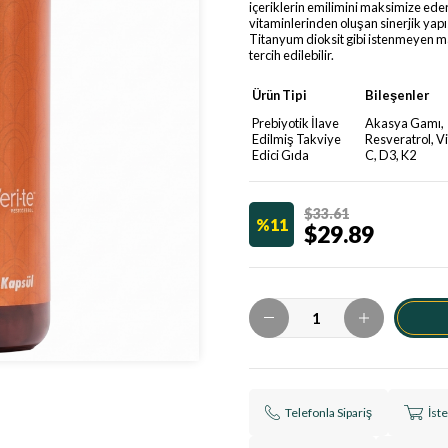
içeriklerin emilimini maksimize eder
vitaminlerinden oluşan sinerjik yap
Titanyum dioksit gibi istenmeyen m
tercih edilebilir.
Ürün Tipi
Bileşenler
Prebiyotik İlave
Akasya Gamı,
Edilmiş Takviye
Resveratrol, V
Edici Gıda
C, D3, K2
$33.61
11
$29.89
Telefonla Sipariş
İst