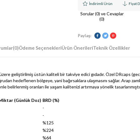
İndirimli Ürün
Fiyat 
Sorular (0) ve Cevaplar
(0)
Paylaş:
rumlar
(0)
Ödeme Seçenekleri
Ürün Önerileri
Teknik Özellikler
re geliştirilmiş üstün kaliteli bir takviye edici gıdadır. Özel DRcaps (gecik
ğrudan hedeflenen bölgeye, yani bağırsaklara ulaşmasını sağlar. Arap zamk
nle belirlenmiş oranları ile yaşam kalitenizi artırmaya yönelik tasarlanmıştı
Miktar (Günlük Doz)
BRD (%)
-
-
%125
%224
%64