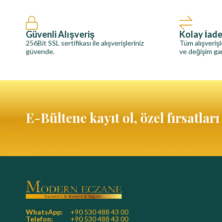
Güvenli Alışveriş
Kolay İad
256Bit SSL sertifikası ile alışverişleriniz
Tüm alışverişl
güvende.
ve değişim gar
E-Bültene kayıt ol, özel fırsatlar
WhatsApp:
+90 530 488 43 00
Telefon:
+90 530 488 43 00