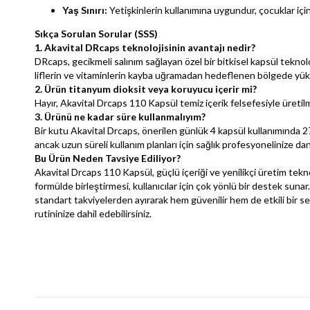
Yaş Sınırı:
Yetişkinlerin kullanımına uygundur, çocuklar içi
Sıkça Sorulan Sorular (SSS)
1. Akavital DRcaps teknolojisinin avantajı nedir?
DRcaps, gecikmeli salınım sağlayan özel bir bitkisel kapsül tekno
liflerin ve vitaminlerin kayba uğramadan hedeflenen bölgede yüks
2. Ürün titanyum dioksit veya koruyucu içerir mi?
Hayır, Akavital Drcaps 110 Kapsül temiz içerik felsefesiyle üretil
3. Ürünü ne kadar süre kullanmalıyım?
Bir kutu Akavital Drcaps, önerilen günlük 4 kapsül kullanımında 27.5
ancak uzun süreli kullanım planları için sağlık profesyonelinize d
Bu Ürün Neden Tavsiye Ediliyor?
Akavital Drcaps 110 Kapsül, güçlü içeriği ve yenilikçi üretim teknol
formülde birleştirmesi, kullanıcılar için çok yönlü bir destek sun
standart takviyelerden ayırarak hem güvenilir hem de etkili bir s
rutininize dahil edebilirsiniz.