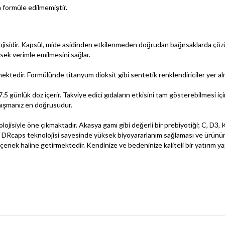
n formüle edilmemiştir.
lojisidir. Kapsül, mide asidinden etkilenmeden doğrudan bağırsaklarda çöz
ek verimle emilmesini sağlar.
mektedir. Formülünde titanyum dioksit gibi sentetik renklendiriciler yer a
 günlük doz içerir. Takviye edici gıdaların etkisini tam gösterebilmesi için 
anışmanız en doğrusudur.
ojisiyle öne çıkmaktadır. Akasya gamı gibi değerli bir prebiyotiği; C, D3, K
ar. DRcaps teknolojisi sayesinde yüksek biyoyararlanım sağlaması ve ürünün 
eçenek haline getirmektedir. Kendinize ve bedeninize kaliteli bir yatırım y