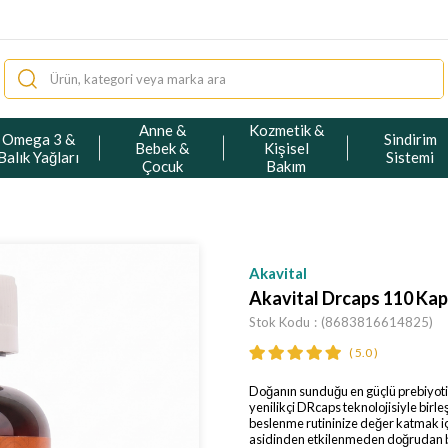
Anne &
Kozmetik &
Omega 3 &
Sindirim
Bebek &
Kişisel
Balık Yağları
Sistemi
Çocuk
Bakım
Akavital
Akavital Drcaps 110 Kap
Stok Kodu
(8683816614825)
5.0
Doğanın sunduğu en güçlü prebiyoti
yenilikçi DRcaps teknolojisiyle birle
beslenme rutininize değer katmak içi
asidinden etkilenmeden doğrudan ba