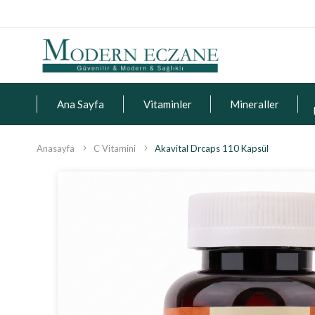
Ana Sayfa
Vitaminler
Mineraller
Anasayfa
C Vitamini
Akavital Drcaps 110 Kapsül