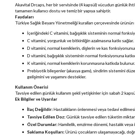
Akavital Drcaps, her bir servisinde (4 kapsül) vücudun günlük ihti
tamamen kullanıcı dostu ve temiz bir yapıya sahiptir.
Faydaları
Türkiye Sağlık Beyanı Yönetmeliği kuralları çerçevesinde ürünün iç
İçeriğindeki C vitamini, bağışıklık sisteminin normal fonks
C vitamini, yorgunluk ve bitkinliğin azalmasına katkı sağlar.
D vitamini, normal kemiklerin, dişlerin ve kas fonksiyonun
D vitamini, bağışıklık sisteminin normal fonksiyonuna katkı
K vitamini, normal kemiklerin korunmasına katkıda bulunur.
Prebiyotik bileşenler (akasya gamı), sindirim sistemini dü
gelişimini ve yaşamını destekler.
Kullanım Önerisi
Tavsiye edilen günlük kullanım şekli yetişkinler için sabah 2 kap
Ek Bilgiler ve Uyarılar
İlaç Değildir:
Hastalıkların önlenmesi veya tedavi edilmesi
Tavsiye Edilen Doz:
Günlük tavsiye edilen tüketim miktar
Özel Durumlar:
Hamilelik, emzirme dönemi, hastalık veya 
Saklama Koşulları:
Ürünü çocukların ulaşamayacağı, doğrud