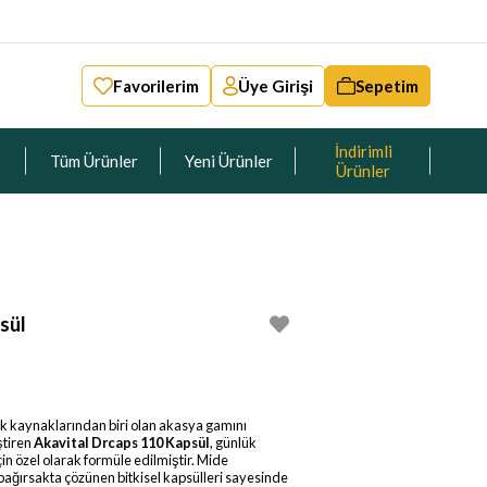
Favorilerim
Üye Girişi
Sepetim
İndirimli
Tüm Ürünler
Yeni Ürünler
Ürünler
sül
k kaynaklarından biri olan akasya gamını
ştiren
Akavital Drcaps 110 Kapsül
, günlük
n özel olarak formüle edilmiştir. Mide
ğırsakta çözünen bitkisel kapsülleri sayesinde