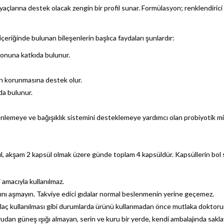
yaçlarına destek olacak zengin bir profil sunar. Formülasyon; renklendirici
eriğinde bulunan bileşenlerin başlıca faydaları şunlardır:
iyonuna katkıda bulunur.
un korunmasına destek olur.
da bulunur.
zenlemeye ve bağışıklık sistemini desteklemeye yardımcı olan probiyotik m
sül, akşam 2 kapsül olmak üzere günde toplam 4 kapsüldür. Kapsüllerin bol s
 amacıyla kullanılmaz.
ını aşmayın. Takviye edici gıdalar normal beslenmenin yerine geçemez.
ilaç kullanılması gibi durumlarda ürünü kullanmadan önce mutlaka doktoru
an güneş ışığı almayan, serin ve kuru bir yerde, kendi ambalajında sakla