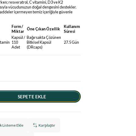
ken; resveratrol, C vitamini, D3 ve K2
ısıyla vücudunuzun doğal dengesini destekler.
addeler içermeyen temiz içeriğiyle güvenle
Form /
Kullanım
Öne Çıkan Özellik
Miktar
Süresi
Kapsül /
Bağırsakta Çözünen
itamin
110
Bitkisel Kapsül
27.5 Gün
Adet
(DRcaps)
ek Listeme Ekle
Karşılaştır