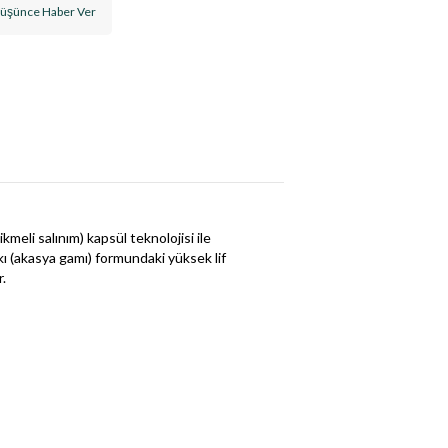
Düşünce Haber Ver
meli salınım) kapsül teknolojisi ile
ı (akasya gamı) formundaki yüksek lif
r.