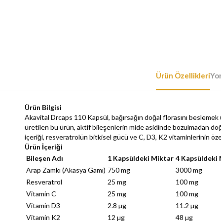
Ürün Özellikleri
Yo
Ürün Bilgisi
Akavital Drcaps 110 Kapsül, bağırsağın doğal florasını beslemek üze
üretilen bu ürün, aktif bileşenlerin mide asidinde bozulmadan do
içeriği, resveratrolün bitkisel gücü ve C, D3, K2 vitaminlerinin öze
Ürün İçeriği
Bileşen Adı
1 Kapsüldeki Miktar
4 Kapsüldeki 
Arap Zamkı (Akasya Gamı)
750 mg
3000 mg
Resveratrol
25 mg
100 mg
Vitamin C
25 mg
100 mg
Vitamin D3
2.8 µg
11.2 µg
Vitamin K2
12 µg
48 µg