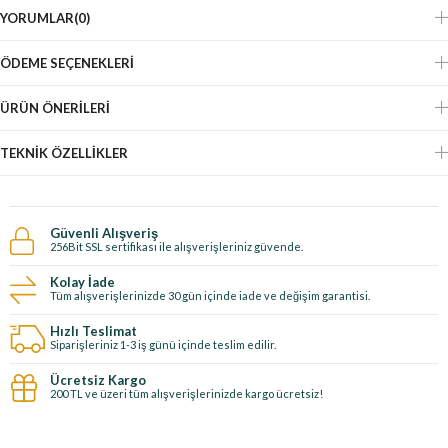
YORUMLAR
(0)
ÖDEME SEÇENEKLERI
ÜRÜN ÖNERILERI
TEKNIK ÖZELLIKLER
Güvenli Alışveriş
256Bit SSL sertifikası ile alışverişleriniz güvende.
Kolay İade
Tüm alışverişlerinizde 30 gün içinde iade ve değişim garantisi.
Hızlı Teslimat
Siparişleriniz 1-3 iş günü içinde teslim edilir.
Ücretsiz Kargo
200 TL ve üzeri tüm alışverişlerinizde kargo ücretsiz!
E-Bültene kayıt ol, özel fırsatları kaçırma!