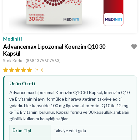
Mediniti
Advancemax Lipozomal Koenzim Q10 30
Kapsül
Stok Kodu
(8684375607563)
5.0
Ürün Özeti
Advancemax Lipozomal Koenzim Q10 30 Kapsül, koenzim Q10
ve E vitaminini aynı formülde bir araya getiren takviye edici
gıdadır. Her kapsülde 100 mg lipozomal koenzim Q10 ile 12 mg
α-TE E vitamini bulunur. Kapsül formu ve 30 kapsüllük ambalajı
günlük kullanım kolaylığı sağlar.
Ürün Tipi
Takviye edici gıda