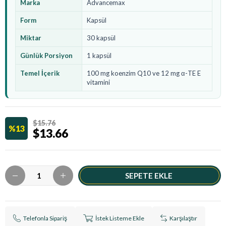
Marka
Advancemax
Form
Kapsül
Miktar
30 kapsül
Günlük Porsiyon
1 kapsül
Temel İçerik
100 mg koenzim Q10 ve 12 mg α-TE E
vitamini
$15.76
13
$13.66
Telefonla Sipariş
İstek Listeme Ekle
Karşılaştır